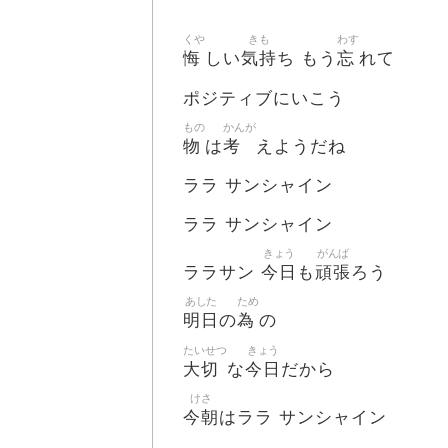
くや
きも
わす
悔
気持
忘
しい
ち もう
れて
ポジティブにいこう
もの
かんが
物
考
は
えようだね
ララ サンシャイン
ララ サンシャイン
きょう
がんば
今日
頑張
ララサン
も
ろう
あした
ため
明日
為
の
の
たいせつ
きょう
大切
今日
な
だから
けさ
今朝
はララ サンシャイン