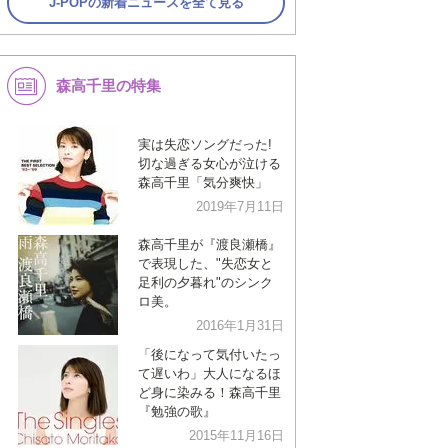
J-POPの新着ニュースを全て見る
森高千里の特集
実は失恋ソングだった!
切な過ぎる女心が泣ける
森高千里「気分爽快」
2019年7月11日
森高千里が『渡良瀬橋』
で表現した、"失恋女と
足利の夕暮れ"のシンク
ロ美。
2016年1月31日
「後になって気付いたっ
て遅いわ」大人になるほ
ど身に染みる！森高千里
『勉強の歌』
2015年11月16日