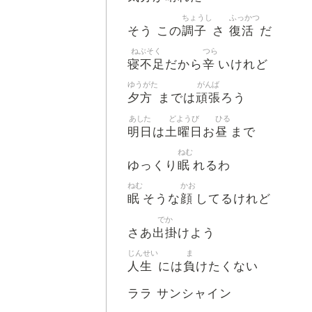
ちょうし
ふっかつ
調子
復活
そう この
さ
だ
ねぶそく
つら
寝不足
辛
だから
いけれど
ゆうがた
がんば
夕方
頑張
までは
ろう
あした
どようび
ひる
明日
土曜日
昼
は
お
まで
ねむ
眠
ゆっくり
れるわ
ねむ
かお
眠
顔
そうな
してるけれど
でか
出掛
さあ
けよう
じんせい
ま
人生
負
には
けたくない
ララ サンシャイン