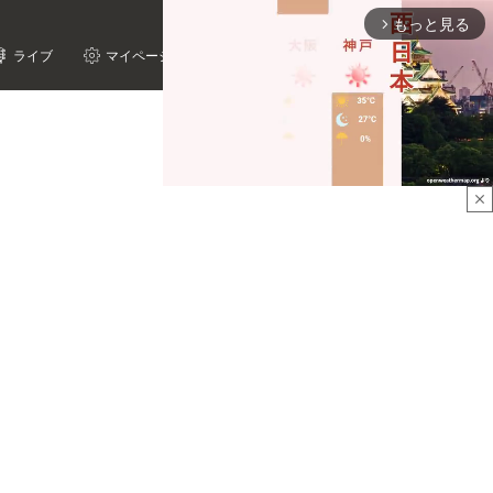
もっと見る
arrow_forward_ios
ライブ
マイページ
close
Mute