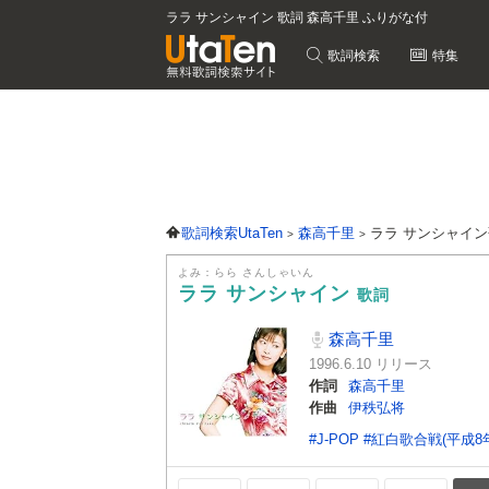
ララ サンシャイン 歌詞 森高千里 ふりがな付
歌詞検索
特集
歌詞検索UtaTen
森高千里
ララ サンシャイ
よみ：らら さんしゃいん
ララ サンシャイン
歌詞
森高千里
1996.6.10 リリース
作詞
森高千里
作曲
伊秩弘将
#J-POP
#紅白歌合戦(平成8年