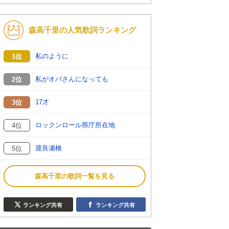
森高千里の人気歌詞ランキング
私のように
1位
私がオバさんになっても
2位
17才
3位
ロックンロール県庁所在地
4位
渡良瀬橋
5位
森高千里の歌詞一覧を見る
ランキング共有
ランキング共有