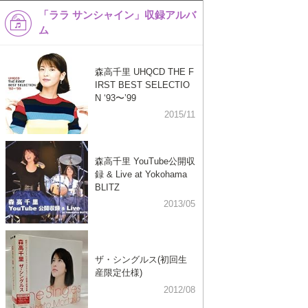
「ララ サンシャイン」収録アルバ
ム
森高千里 UHQCD THE F
IRST BEST SELECTIO
N ‘93〜’99
2015/11
森高千里 YouTube公開収
録 & Live at Yokohama
BLITZ
2013/05
ザ・シングルス(初回生
産限定仕様)
2012/08