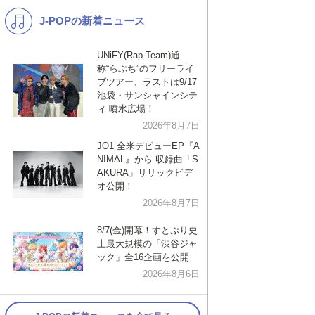
J-POPの新着ニュース
K-POP
バンド
演歌・歌謡
洋楽
UNiFY(Rap Team)通
称“らぷち”のフリーライ
VTuber
ディズニー
ブツアー、ラストは9/17
池袋・サンシャインシテ
ィ 噴水広場！
2026年8月7日
JO1 全米デビューEP『A
NIMAL』から 収録曲「S
AKURA」リリックビデ
オ公開！
2026年8月7日
8/7(金)開幕！すとぷり史
上最大規模の「渋谷ジャ
ック」全16企画を公開
2026年8月6日