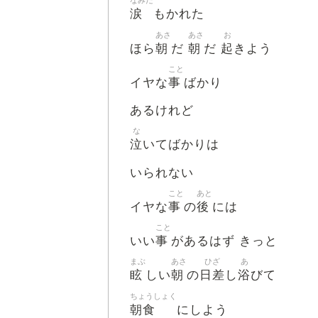
なみだ
涙
もかれた
あさ
あさ
お
朝
朝
起
ほら
だ
だ
きよう
こと
事
イヤな
ばかり
あるけれど
な
泣
いてばかりは
いられない
こと
あと
事
後
イヤな
の
には
こと
事
いい
があるはず きっと
まぶ
あさ
ひざ
あ
眩
朝
日差
浴
しい
の
し
びて
ちょうしょく
朝食
にしよう