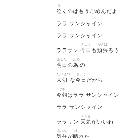
な
泣
くのはもうごめんだよ
ララ サンシャイン
ララ サンシャイン
きょう
がんば
今日
頑張
ララサン
も
ろう
あした
ため
明日
為
の
の
たいせつ
きょう
大切
今日
な
だから
けさ
今朝
はララ サンシャイン
ララ サンシャイン
てんき
天気
ララサン
がいいね
きぶん
は
気分
晴
が
れた