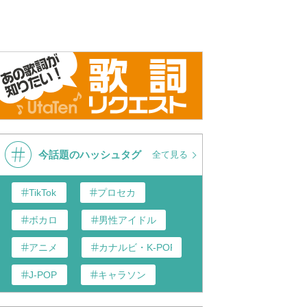
今話題のハッシュタグ
全て見る
TikTok
プロセカ
ボカロ
男性アイドル
アニメ
カナルビ・K-POP和訳
J-POP
キャラソン
あんスタ
歌い手