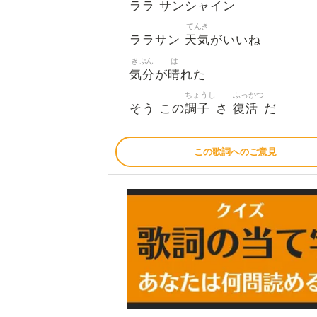
ララ サンシャイン
てんき
天気
ララサン
がいいね
きぶん
は
気分
晴
が
れた
ちょうし
ふっかつ
調子
復活
そう この
さ
だ
この歌詞へのご意見