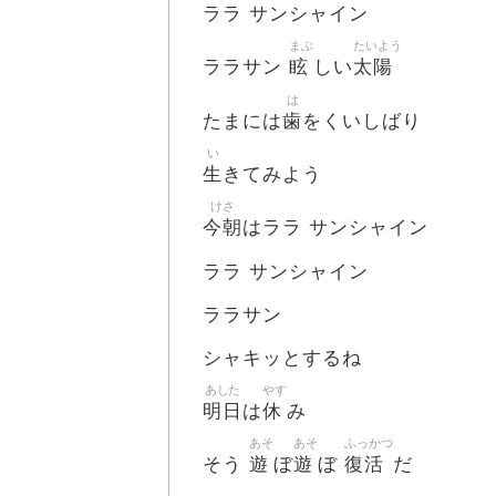
ララ サンシャイン
まぶ
たいよう
眩
太陽
ララサン
しい
は
歯
たまには
をくいしばり
い
生
きてみよう
けさ
今朝
はララ サンシャイン
ララ サンシャイン
ララサン
シャキッとするね
あした
やす
明日
休
は
み
あそ
あそ
ふっかつ
遊
遊
復活
そう
ぼ
ぼ
だ