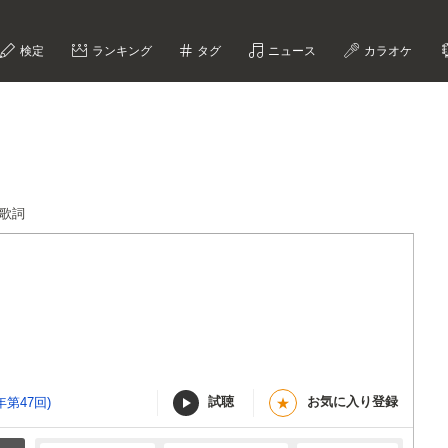
検定
ランキング
タグ
ニュース
カラオケ
ン歌詞
試聴
お気に入り登録
第47回)
★