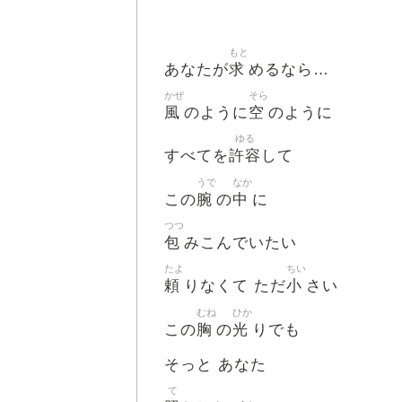
もと
求
あなたが
めるなら…
かぜ
そら
風
空
のように
のように
ゆる
許容
すべてを
して
うで
なか
腕
中
この
の
に
つつ
包
みこんでいたい
たよ
ちい
頼
小
りなくて ただ
さい
むね
ひか
胸
光
この
の
りでも
そっと あなた
て