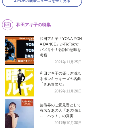
J-POPの新着ニュースを全て見る
和田アキ子の特集
和田アキ子「YONA YON
A DANCE」がTikTokで
バズり中！歌詞の意味を
考察
2021年11月25日
和田アキ子の優しさ溢れ
るポンキッキーズの名曲
「さあ冒険だ」
2019年11月20日
芸能界のご意見番として
有名なあの人「あの頃は
～…ハッ！」の真実
2017年10月30日