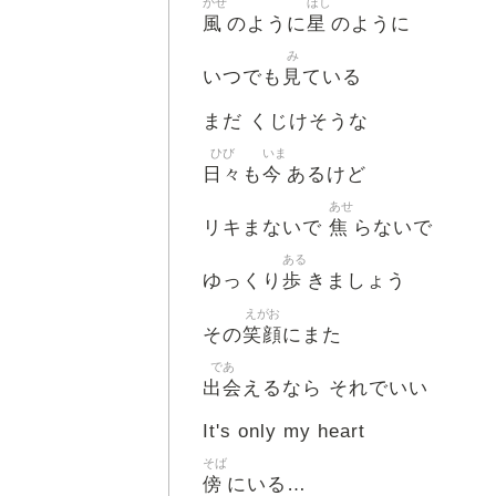
かぜ
ほし
風
星
のように
のように
み
見
いつでも
ている
まだ くじけそうな
ひび
いま
日々
今
も
あるけど
あせ
焦
リキまないで
らないで
ある
歩
ゆっくり
きましょう
えがお
笑顔
その
にまた
であ
出会
えるなら それでいい
It's only my heart
そば
傍
にいる…