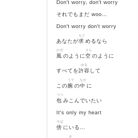
Don't worry, don't worry
それでもまだ woo…
Don't worry don't worry
もと
求
あなたが
めるなら
かぜ
そら
風
空
のように
のように
ゆる
許容
すべてを
して
うで
なか
腕
中
この
の
に
つつ
包
みこんでいたい
It's only my heart
そば
傍
にいる…
き