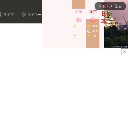
もっと見る
arrow_forward_ios
ライブ
マイページ
close
Mute