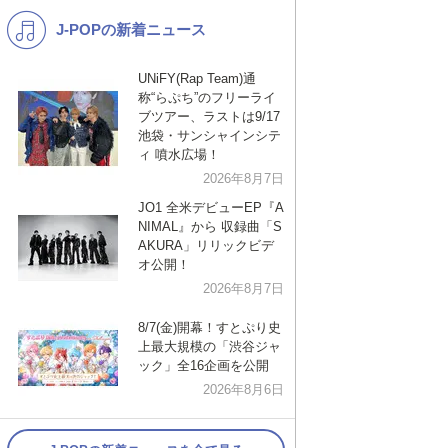
J-POPの新着ニュース
K-POP
バンド
演歌・歌謡
洋楽
UNiFY(Rap Team)通
称“らぷち”のフリーライ
VTuber
ディズニー
ブツアー、ラストは9/17
池袋・サンシャインシテ
ィ 噴水広場！
2026年8月7日
JO1 全米デビューEP『A
NIMAL』から 収録曲「S
AKURA」リリックビデ
オ公開！
2026年8月7日
8/7(金)開幕！すとぷり史
上最大規模の「渋谷ジャ
ック」全16企画を公開
2026年8月6日