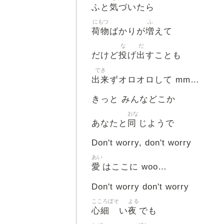
気
ふと
づいたら
にもつ
ふ
荷物
増
ばかりが
えて
な
だ
投
出
だけど
げ
すことも
でき
出来
ずオロオロして mm…
きっと みんなどこか
おな
同
あなたと
じようで
Don't worry, don't worry
あい
愛
はここに woo…
Don't worry don't worry
こころぼそ
よる
心細
夜
い
でも