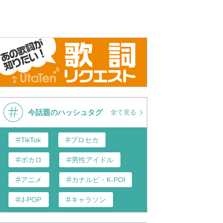
今話題のハッシュタグ
全て見る
TikTok
プロセカ
ボカロ
男性アイドル
アニメ
カナルビ・K-POP和訳
J-POP
キャラソン
あんスタ
歌い手