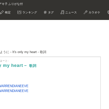
 和田アキ子 ふりがな付
検定
ランキング
タグ
ニュース
カラオケ
－It's only my heart－歌詞
はーと-
 my heart－
歌詞
WARRENDIANEEVE
WARRENDIANEEVE