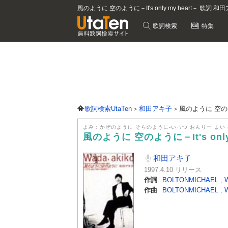
風のように 空のように－It's only my heart－ 歌詞
歌詞検索
特集
歌詞検索UtaTen
和田アキ子
風のように 空のように
よみ：かぜのように そらのように-いっつ おんりー まい 
風のように 空のように－It's only
和田アキ子
1997.4.10 リリース
作詞
BOLTONMICHAEL
,
作曲
BOLTONMICHAEL
,