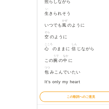
照
らしながら
い
生
きられそう
かぜ
風
いつでも
のように
そら
空
のように
こころ
しん
心
信
のままに
じながら
うで
なか
腕
中
この
の
に
つつ
包
みこんでいたい
It's only my heart
この歌詞へのご意見