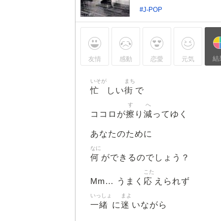
#J-POP
結
友情
感動
恋愛
元気
いそが
まち
忙
街
しい
で
す
へ
擦
減
ココロが
り
ってゆく
あなたのために
なに
何
ができるのでしょう？
こた
応
Mm… うまく
えられず
いっしょ
まよ
一緒
迷
に
いながら