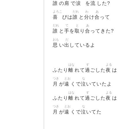
誰
肩
涙
流
の
で
を
した?
よろこ
だれ
わ
あ
喜
誰
分
合
びは
と
け
って
だれ
て
と
あ
誰
手
取
合
と
を
り
ってきた?
おも
だ
思
出
い
しているよ
はな
す
よる
離
過
夜
ふたり
れて
ごした
は
つき
とお
な
月
遠
泣
が
くで
いていたよ
はな
す
よる
離
過
夜
ふたり
れて
ごした
は
つき
とお
な
月
遠
泣
が
くで
いてた