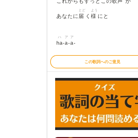
歌声
これからもずっとこの
が
とど
よう
届
様
あなたに
く
にと
ハ
ア
ア
ha
a
a
-
-
-
この歌詞へのご意見