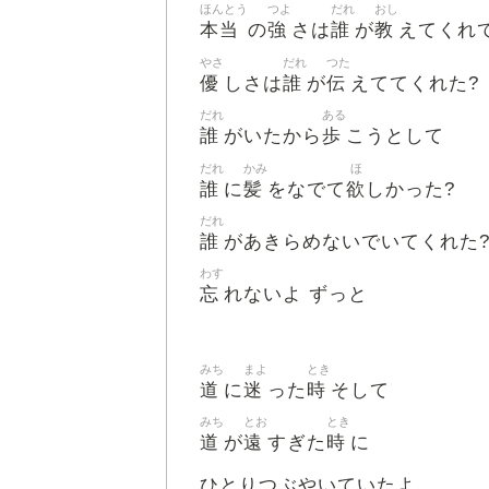
ほんとう
つよ
だれ
おし
本当
強
誰
教
の
さは
が
えてくれ
やさ
だれ
つた
優
誰
伝
しさは
が
えててくれた?
だれ
ある
誰
歩
がいたから
こうとして
だれ
かみ
ほ
誰
髪
欲
に
をなでて
しかった?
だれ
誰
があきらめないでいてくれた
わす
忘
れないよ ずっと
みち
まよ
とき
道
迷
時
に
った
そして
みち
とお
とき
道
遠
時
が
すぎた
に
ひとりつぶやいていたよ