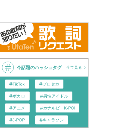
10th Anniversary
浜崎あゆみ - Who...(ayumi
浜崎あゆみ / 
hamasaki COUNTDOWN LIVE
Video]【f
2012-2013 A ～WAKE UP～)
Anniversa
今話題のハッシュタグ
全て見る
TikTok
プロセカ
ボカロ
男性アイドル
アニメ
カナルビ・K-POP和訳
J-POP
キャラソン
歌い手
あんスタ