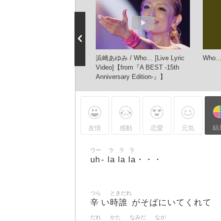
ゆみ - Who...(ayumi
浜崎あゆみ / Who… [Live Lyric
Who..
asaki COUNTDOWN LIVE
Video]【from『A BEST -15th
2-2013 A ～WAKE UP～)
Anniversary Edition-』】
結
友情
感動
恋愛
元気
ウー
ラ
ラ
ラ
uh
la
la
la
-
・・・
つら
ときだれ
辛
時誰
い
がそばにいてくれて
だれ
かた
なみだ
なが