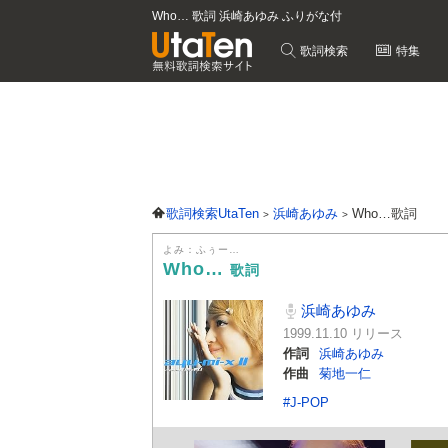
Who… 歌詞 浜崎あゆみ ふりがな付
歌詞検索
特集
歌詞検索UtaTen
浜崎あゆみ
Who…歌詞
よみ：ふぅー…
Who…
歌詞
浜崎あゆみ
1999.11.10 リリース
作詞
浜崎あゆみ
作曲
菊地一仁
#J-POP