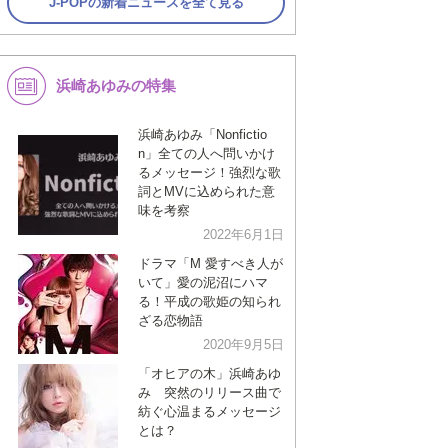
J-POPの新着ニュースを全て見る
浜崎あゆみの特集
浜崎あゆみ「Nonfictio
n」全ての人へ問いかけ
るメッセージ！強烈な歌
詞とMVに込められた意
味を考察
2022年6月1日
ドラマ「M 愛すべき人が
いて」愛の泥沼にハマ
る！平成の歌姫の知られ
ざる恋物語
2020年9月5日
「オヒアの木」浜崎あゆ
み 突然のリリース曲で
紡ぐ心温まるメッセージ
とは？