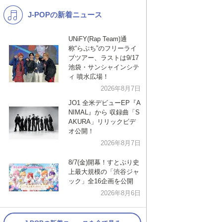
J-POPの新着ニュース
K-POP
洋楽
バンド
演歌・歌謡
UNiFY(Rap Team)通
称“らぷち”のフリーライ
VTuber
ジャニーズ
ブツアー、ラストは9/17
池袋・サンシャインシテ
ィ 噴水広場！
2026年8月7日
JO1 全米デビューEP『A
NIMAL』から 収録曲「S
AKURA」リリックビデ
オ公開！
2026年8月7日
8/7(金)開幕！すとぷり史
上最大規模の「渋谷ジャ
ック」全16企画を公開
2026年8月6日