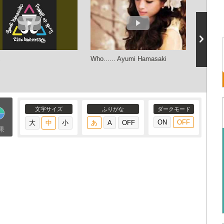
.
Who...... Ayumi Hamasaki
Who... (
Version)
文字サイズ
ふりがな
ダークモード
果