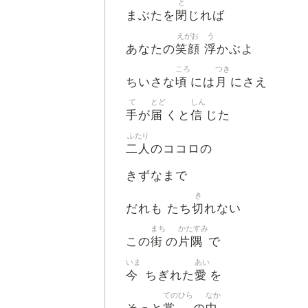
と
閉
まぶたを
じれば
えがお
う
笑顔
浮
あなたの
かぶよ
ころ
つき
頃
月
ちいさな
には
にさえ
て
とど
しん
手
届
信
が
くと
じた
ふたり
二人
のココロの
きずなまで
き
切
だれも たち
れない
まち
かたすみ
街
片隅
この
の
で
いま
あい
今
愛
ちぎれた
を
てのひら
なか