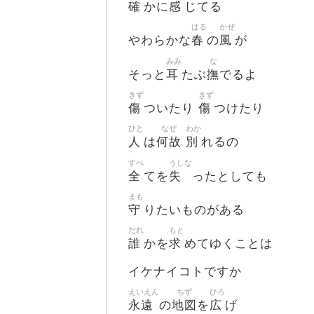
確
感
かに
じてる
はる
かぜ
春
風
やわらかな
の
が
みみ
な
耳
撫
そっと
たぶ
でるよ
きず
きず
傷
傷
ついたり
つけたり
ひと
なぜ
わか
人
何故
別
は
れるの
すべ
うしな
全
失
てを
ったとしても
まも
守
りたいものがある
だれ
もと
誰
求
かを
めてゆくことは
イケナイコトですか
えいえん
ちず
ひろ
永遠
地図
広
の
を
げ