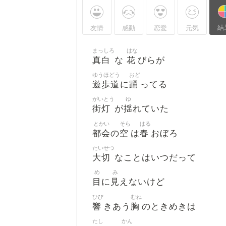
結
友情
感動
恋愛
元気
まっしろ
はな
真白
花
な
びらが
ゆうほどう
おど
遊歩道
踊
に
ってる
がいとう
ゆ
街灯
揺
が
れていた
とかい
そら
はる
都会
空
春
の
は
おぼろ
たいせつ
大切
なことはいつだって
め
み
目
見
に
えないけど
ひび
むね
響
胸
きあう
のときめきは
たし
かん