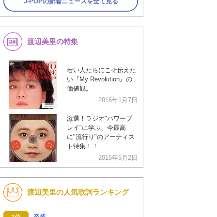
J-POPの新着ニュースを全て見る
渡辺美里の特集
若い人たちにこそ伝えた
い『My Revolution』の
価値観。
2016年1月7日
激選！ラジオ"パワープ
レイ"に学ぶ、今最高
に"流行り"のアーティス
ト特集！！
2015年5月2日
渡辺美里の人気歌詞ランキング
卒業