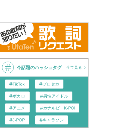
今話題のハッシュタグ
全て見る
TikTok
プロセカ
ボカロ
男性アイドル
アニメ
カナルビ・K-POP和訳
J-POP
キャラソン
歌い手
あんスタ