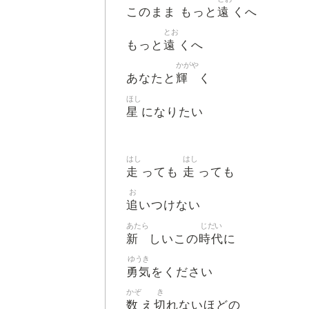
遠
このまま もっと
くへ
とお
遠
もっと
くへ
かがや
輝
あなたと
く
ほし
星
になりたい
はし
はし
走
走
っても
っても
お
追
いつけない
あたら
じだい
新
時代
しいこの
に
ゆうき
勇気
をください
かぞ
き
数
切
え
れないほどの