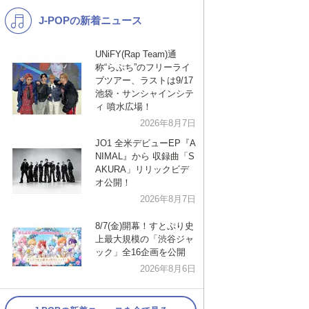
J-POPの新着ニュース
K-POP
洋楽
バンド
演歌・歌謡
UNiFY(Rap Team)通
称“らぷち”のフリーライ
VTuber
ジャニーズ
ブツアー、ラストは9/17
池袋・サンシャインシテ
ィ 噴水広場！
2026年8月7日
JO1 全米デビューEP『A
NIMAL』から 収録曲「S
AKURA」リリックビデ
オ公開！
2026年8月7日
8/7(金)開幕！すとぷり史
上最大規模の「渋谷ジャ
ック」全16企画を公開
2026年8月6日