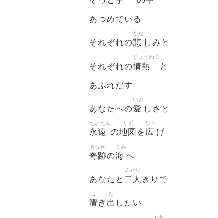
掌
中
そっと
の
あつめている
かな
悲
それぞれの
しみと
じょうねつ
情熱
それぞれの
と
あふれだす
いと
愛
あなたへの
しさと
えいえん
ちず
ひろ
永遠
地図
広
の
を
げ
きせき
うみ
奇跡
海
の
へ
ふたり
二人
あなたと
きりで
こ
だ
漕
出
ぎ
したい
とお