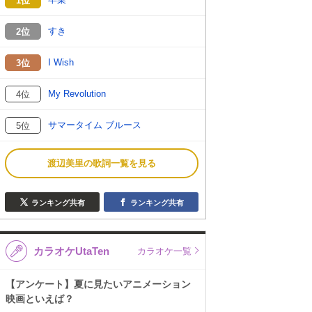
1位
すき
2位
I Wish
3位
My Revolution
4位
サマータイム ブルース
5位
渡辺美里の歌詞一覧を見る
ランキング共有
ランキング共有
カラオケUtaTen
カラオケ一覧
【アンケート】夏に見たいアニメーション
映画といえば？