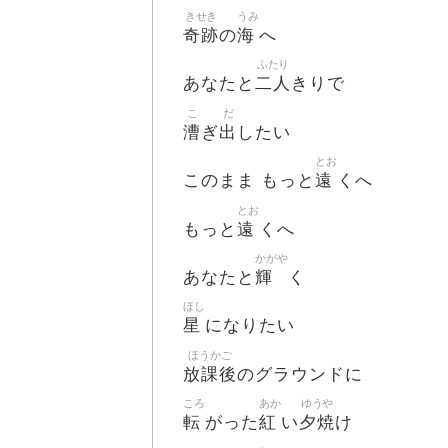
きせき
うみ
奇跡
海
の
へ
ふたり
二人
あなたと
きりで
こ
だ
漕
出
ぎ
したい
とお
遠
このまま もっと
くへ
とお
遠
もっと
くへ
かがや
輝
あなたと
く
ほし
星
になりたい
ほうかご
放課後
のグラウンドに
ころ
あか
ゆうや
転
紅
夕焼
がった
い
け