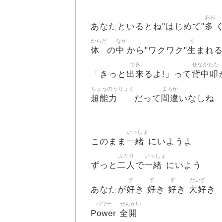
おお
多
あなたといるとね"はじめて"
からだ
なか
う
体
中
生
の
から"ワクワク"
まれ
でき
せなかたた
出来
背中叩
「きっと
るよ!」って
ちょうのうりょく
まちが
超能力
間違
だって
いなしね
いっしょ
一緒
このまま
にいようよ
ふたり
いっしょ
二人
一緒
ずっと
で
にいよう
す
す
す
だいす
好
好
好
大好
あなたが
き
き
き
き
パワー
ぜんかい
Power
全開