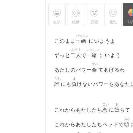
結
友情
感動
恋愛
元気
いっしょ
一緒
このまま
にいようよ
ふたり
いっしょ
二人
一緒
ずっと
で
にいよう
すべ
全
あたしのパワー
てあげるわ
だれ
ま
誰
負
にも
けないパワーをあなた
こい
お
恋
堕
これからあたしたち
に
ちて
あさ
朝
これからあたしたちベッドで