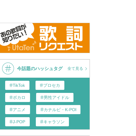
今話題のハッシュタグ
全て見る
TikTok
プロセカ
ボカロ
男性アイドル
アニメ
カナルビ・K-POP和訳
J-POP
キャラソン
あんスタ
歌い手