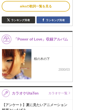
aikoの歌詞一覧を見る
ランキング共有
ランキング共有
「Power of Love」収録アルバム
桜の木の下
2000/03
カラオケUtaTen
カラオケ一覧
【アンケート】夏に見たいアニメーション