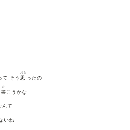
おも
思
って そう
ったの
か
書
こうかな
なんて
ないね