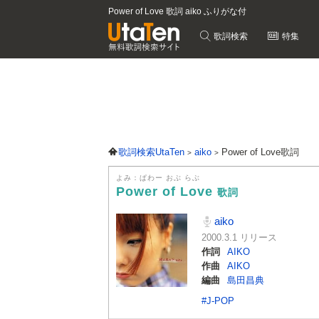
Power of Love 歌詞 aiko ふりがな付
歌詞検索
特集
歌詞検索UtaTen
aiko
Power of Love歌詞
よみ：ぱわー おぶ らぶ
Power of Love
歌詞
aiko
2000.3.1 リリース
作詞
AIKO
作曲
AIKO
編曲
島田昌典
#J-POP