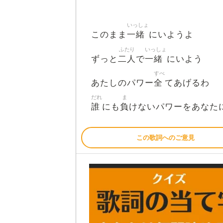
いっしょ
一緒
このまま
にいようよ
ふたり
いっしょ
二人
一緒
ずっと
で
にいよう
すべ
全
あたしのパワー
てあげるわ
だれ
ま
誰
負
にも
けないパワーをあなた
この歌詞へのご意見