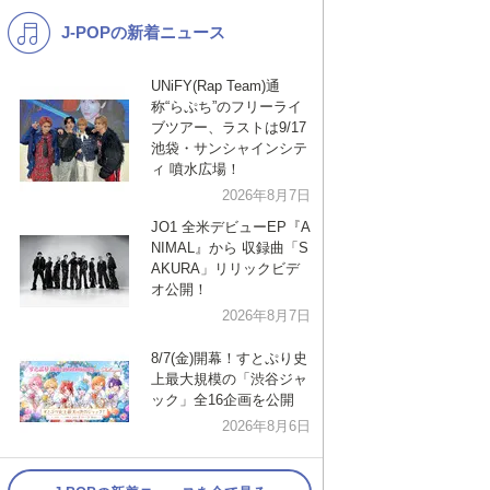
J-POPの新着ニュース
K-POP
演歌・歌謡
バンド
洋楽
UNiFY(Rap Team)通
称“らぷち”のフリーライ
VTuber
ディズニー
ブツアー、ラストは9/17
池袋・サンシャインシテ
ィ 噴水広場！
2026年8月7日
JO1 全米デビューEP『A
NIMAL』から 収録曲「S
AKURA」リリックビデ
オ公開！
2026年8月7日
8/7(金)開幕！すとぷり史
上最大規模の「渋谷ジャ
ック」全16企画を公開
2026年8月6日