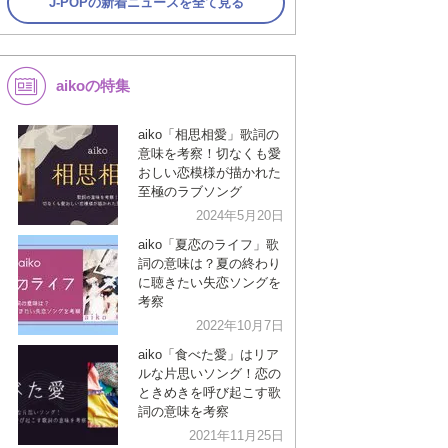
J-POPの新着ニュースを全て見る
aikoの特集
aiko「相思相愛」歌詞の
意味を考察！切なくも愛
おしい恋模様が描かれた
至極のラブソング
2024年5月20日
aiko「夏恋のライフ」歌
詞の意味は？夏の終わり
に聴きたい失恋ソングを
考察
2022年10月7日
aiko「食べた愛」はリア
ルな片思いソング！恋の
ときめきを呼び起こす歌
詞の意味を考察
2021年11月25日