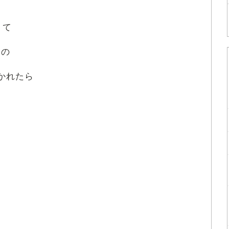
くて
るの
かれたら