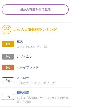
aikoの特集を全て見る
aikoの人気歌詞ランキング
花火
1位
まっすぐにいこう。 ED
カブトムシ
2位
ボーイフレンド
3位
ストロー
4位
王様のブランチ テーマソング
相思相愛
5位
劇場版「名探偵コナン 100万ドルの五稜
星」主題歌