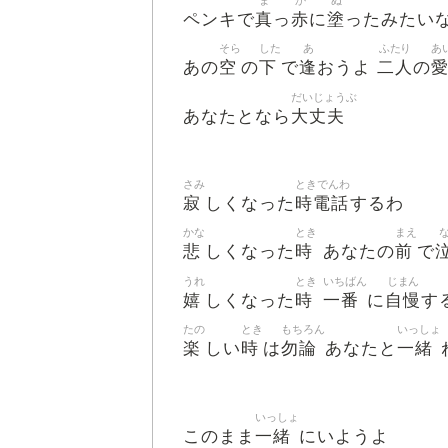
ま
か
ぬ
真
赤
塗
ペンキで
っ
に
ったみたい
そら
した
あ
ふたり
あ
空
下
逢
二人
あの
の
で
おうよ
の
だいじょうぶ
大丈夫
あなたとなら
さみ
ときでんわ
寂
時電話
しくなった
するわ
かな
とき
まえ
悲
時
前
しくなった
あなたの
で
うれ
とき
いちばん
じまん
嬉
時
一番
自慢
しくなった
に
す
たの
とき
もちろん
いっしょ
楽
時
勿論
一緒
しい
は
あなたと
いっしょ
一緒
このまま
にいようよ