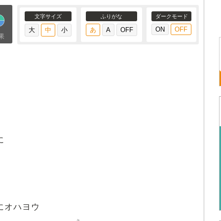
文字サイズ
ふりがな
ダークモード
果
に
にオハヨウ