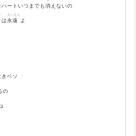
き
消
なハートいつまでも
えないの
い
えいえん
愛
永遠
は
よ
な
泣
きベソ
るの
ね