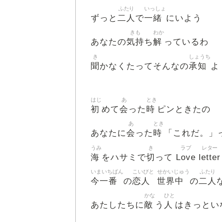
ふたり
いっしょ
二人
一緒
ずっと
で
にいよう
きも
わか
気持
解
あなたの
ち
っているわ
き
しょうち
聞
承知
かなくたってそんなの
よ
はじ
あ
とき
初
会
時
めて
った
ピンときたの
あ
とき
会
時
あなたに
った
「これだ。」
うみ
き
ラブ
レター
海
切
Love
letter
をハサミで
って
いまいちばん
こいびと
せかいじゅう
ふたり
今一番
恋人
世界中
二人
の
の
かな
ひと
敵
人
あたしたちに
う
はきっとい