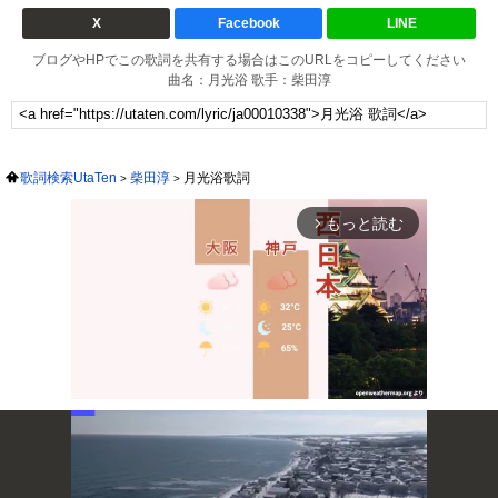
X
Facebook
LINE
ブログやHPでこの歌詞を共有する場合はこのURLをコピーしてください
曲名：月光浴 歌手：柴田淳
歌詞検索UtaTen
柴田淳
月光浴歌詞
もっと読む
arrow_forward_ios
Mute