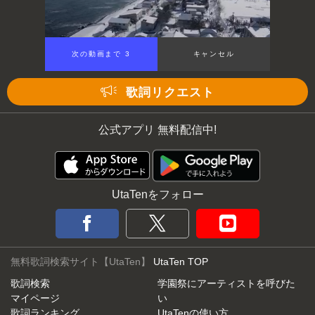
次の動画まで 3
キャンセル
歌詞リクエスト
公式アプリ 無料配信中!
UtaTenをフォロー
無料歌詞検索サイト【UtaTen】
UtaTen TOP
歌詞検索
学園祭にアーティストを呼びた
マイページ
い
歌詞ランキング
UtaTenの使い方