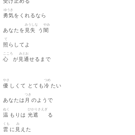
受
止
け
める
ゆうき
勇気
をくれるなら
みうしな
やみ
見失
闇
あなたを
う
て
照
らしてよ
こころ
みとお
心
見通
が
せるまで
やさ
つめ
優
冷
しくて とても
たい
つき
月
あなたは
のようで
ぬく
ひかりさえぎ
温
光遮
もりは
る
くも
み
雲
見
に
えた