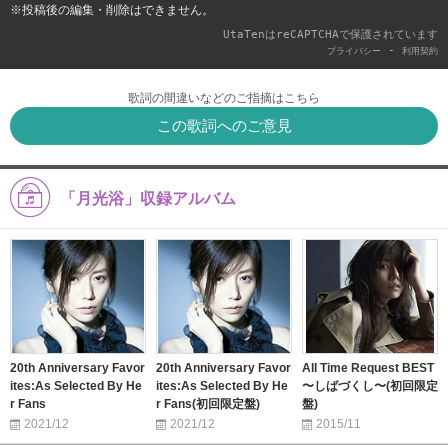
※投稿後の編集・削除はできません。
UtaTenはreCAPTCHAで保護されています
-
プライバシー
利用契約
歌詞の間違いなどのご指摘はこちら
この歌詞へのご意見
「月光浴」収録アルバム
20th Anniversary Favor
20th Anniversary Favor
All Time Request BEST
ites:As Selected By He
ites:As Selected By He
〜しばづくし〜(初回限定
r Fans
r Fans(初回限定盤)
盤)
2021/12
2021/12
2015/11