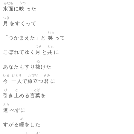
みなも
うつ
水面
映
に
った
つき
月
をすくって
わら
笑
「つかまえた」と
って
つき
とも
月
共
こぼれてゆく
と
に
ぬ
抜
あなたもすり
けた
いま
ひとり
たびだ
きみ
今
一人
旅立
君
で
つ
に
ひ
と
ことば
引
止
言葉
き
める
を
えら
選
べずに
め
瞳
すがる
をした
せ
む