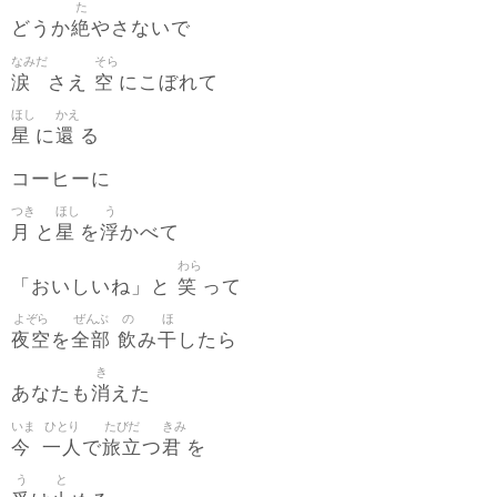
た
絶
どうか
やさないで
なみだ
そら
涙
空
さえ
にこぼれて
ほし
かえ
星
還
に
る
コーヒーに
つき
ほし
う
月
星
浮
と
を
かべて
わら
笑
「おいしいね」と
って
よぞら
ぜんぶ
の
ほ
夜空
全部
飲
干
を
み
したら
き
消
あなたも
えた
いま
ひとり
たびだ
きみ
今
一人
旅立
君
で
つ
を
う
と