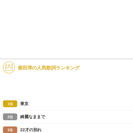
柴田淳の人気歌詞ランキング
東京
1位
綺麗なままで
2位
22才の別れ
3位