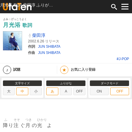
月光浴 歌詞 柴田淳 ふりがな付
よみ：げっこうよく
月光浴
歌詞
柴田淳
2002.6.26 リリース
作詞
JUN SHIBATA
作曲
JUN SHIBATA
#J-POP
★
試聴
お気に入り登録
文字サイズ
ふりがな
ダークモード
大
中
小
あ
A
OFF
ON
OFF
ふ
そそ
つき
ひかり
降
注
月
光
り
ぐ
の
よ