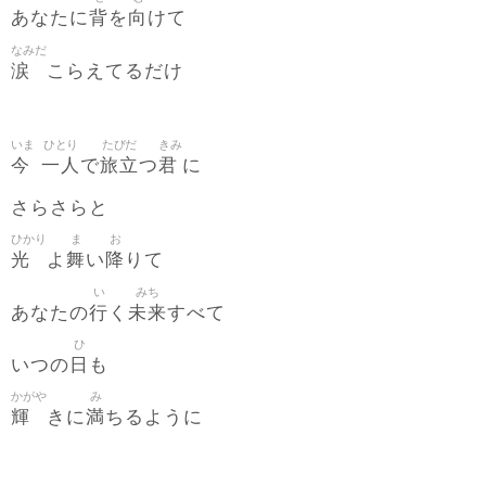
背
向
あなたに
を
けて
なみだ
涙
こらえてるだけ
いま
ひとり
たびだ
きみ
今
一人
旅立
君
で
つ
に
さらさらと
ひかり
ま
お
光
舞
降
よ
い
りて
い
みち
行
未来
あなたの
く
すべて
ひ
日
いつの
も
かがや
み
輝
満
きに
ちるように