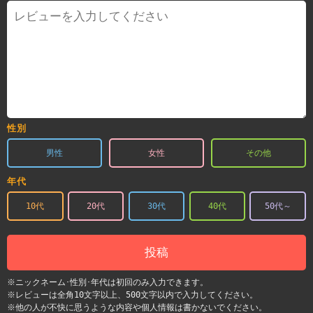
性別
男性
女性
その他
年代
10代
20代
30代
40代
50代～
投稿
※ニックネーム･性別･年代は初回のみ入力できます。
※レビューは全角10文字以上、500文字以内で入力してください。
※他の人が不快に思うような内容や個人情報は書かないでください。