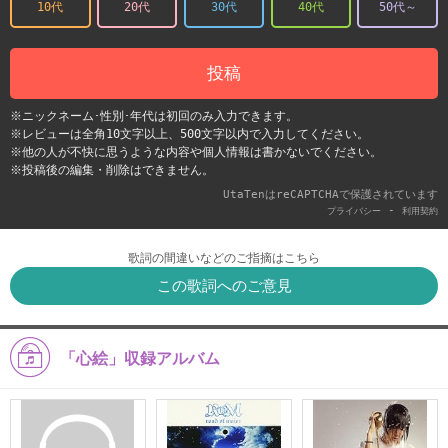
10代
20代
30代
40代
50代～
投稿
※ニックネーム･性別･年代は初回のみ入力できます。
※レビューは全角10文字以上、500文字以内で入力してください。
※他の人が不快に思うような内容や個人情報は書かないでください。
※投稿後の編集・削除はできません。
UtaTenはreCAPTCHAで保護されています
-
プライバシー
利用契約
歌詞の間違いなどのご指摘はこちら
この歌詞へのご意見
「心絵」収録アルバム