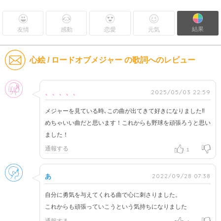
結果
友情
感動
恋愛
元気
心絵 / ロードオブメジャー の歌詞へのレビュー
女性
2025/05/03 22:59
、、、、、
メジャーを見ている時､この曲が出てきて好きになりました‼︎
めちゃいい曲だと思います！これからも野球を頑張ろうと思い
ました！
通報する
1
男性
2022/09/28 07:38
あ
自分に勇気を与えてくれる曲で心に刺さりました。
これからも頑張っていこうという気持ちになりました
通報する