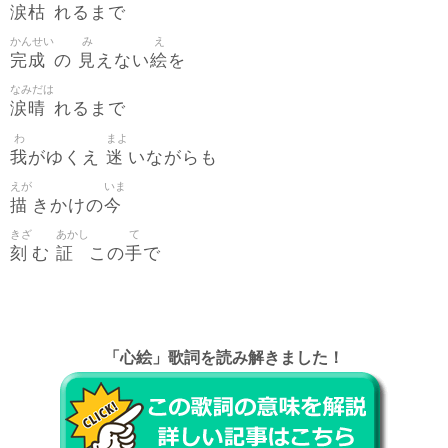
涙枯
れるまで
かんせい
み
え
完成
見
絵
の
えない
を
なみだは
涙晴
れるまで
わ
まよ
我
迷
がゆくえ
いながらも
えが
いま
描
今
きかけの
きざ
あかし
て
刻
証
手
む
この
で
「心絵」歌詞を読み解きました！