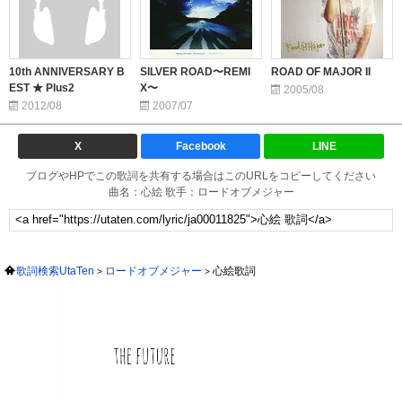
10th ANNIVERSARY B
SILVER ROAD〜REMI
ROAD OF MAJOR II
EST ★ Plus2
X〜
2005/08
2012/08
2007/07
X
Facebook
LINE
ブログやHPでこの歌詞を共有する場合はこのURLをコピーしてください
曲名：心絵 歌手：ロードオブメジャー
歌詞検索UtaTen
ロードオブメジャー
心絵歌詞