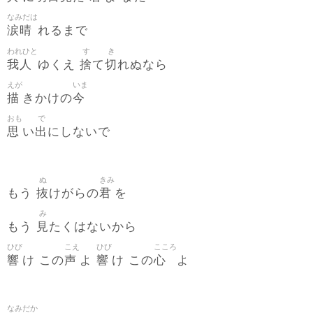
なみだは
涙晴
れるまで
われひと
す
き
我人
捨
切
ゆくえ
て
れぬなら
えが
いま
描
今
きかけの
おも
で
思
出
い
にしないで
ぬ
きみ
抜
君
もう
けがらの
を
み
見
もう
たくはないから
ひび
こえ
ひび
こころ
響
声
響
心
け この
よ
け この
よ
なみだか