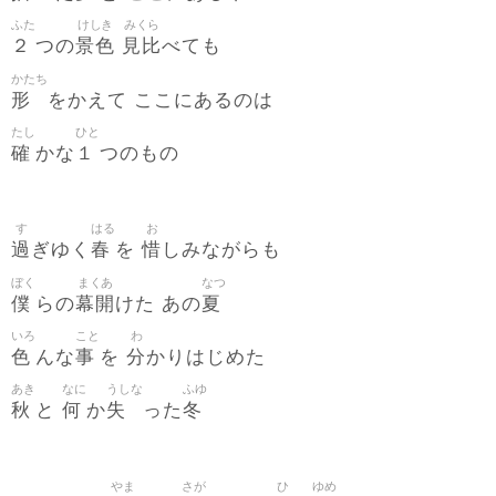
ふた
けしき
みくら
２
景色
見比
つの
べても
かたち
形
をかえて ここにあるのは
たし
ひと
確
１
かな
つのもの
す
はる
お
過
春
惜
ぎゆく
を
しみながらも
ぼく
まくあ
なつ
僕
幕開
夏
らの
けた あの
いろ
こと
わ
色
事
分
んな
を
かりはじめた
あき
なに
うしな
ふゆ
秋
何
失
冬
と
か
った
やま
さが
ひ
ゆめ