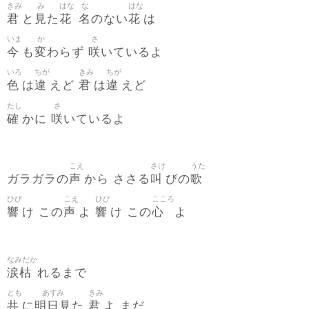
きみ
み
はな
な
はな
君
見
花
名
花
と
た
のない
は
いま
か
さ
今
変
咲
も
わらず
いているよ
いろ
ちが
きみ
ちが
色
違
君
違
は
えど
は
えど
たし
さ
確
咲
かに
いているよ
こえ
さけ
うた
声
叫
歌
ガラガラの
から ささる
びの
ひび
こえ
ひび
こころ
響
声
響
心
け この
よ
け この
よ
なみだか
涙枯
れるまで
とも
あすみ
きみ
共
明日見
君
に
た
よ まだ