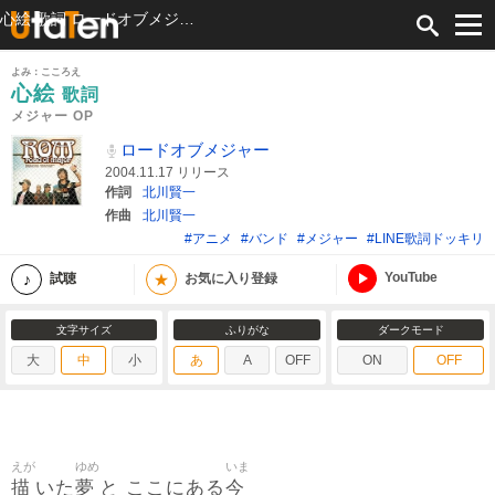
心絵 歌詞 ロードオブメジャー メジャー OP ふりがな付
よみ：こころえ
心絵
歌詞
メジャー OP
ロードオブメジャー
2004.11.17 リリース
作詞
北川賢一
作曲
北川賢一
#アニメ
#バンド
#メジャー
#LINE歌詞ドッキリ
YouTube
★
試聴
お気に入り登録
文字サイズ
ふりがな
ダークモード
大
中
小
あ
A
OFF
ON
OFF
えが
ゆめ
いま
描
夢
今
いた
と ここにある