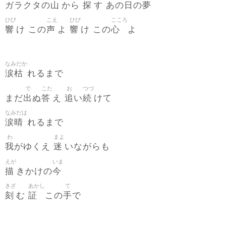
山
探
日
夢
ガラクタの
から
す あの
の
ひび
こえ
ひび
こころ
響
声
響
心
け この
よ
け この
よ
なみだか
涙枯
れるまで
で
こた
お
つづ
出
答
追
続
まだ
ぬ
え
い
けて
なみだは
涙晴
れるまで
わ
まよ
我
迷
がゆくえ
いながらも
えが
いま
描
今
きかけの
きざ
あかし
て
刻
証
手
む
この
で