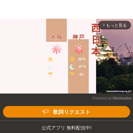
もっと見る
arrow_forward_ios
Powered by 
GliaStudios
Mute
歌詞リクエスト
公式アプリ 無料配信中!