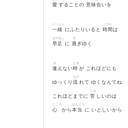
愛
意味合
することの
いを
いっしょ
じかん
一緒
時間
にふたりいると
は
はやあし
す
早足
過
に
ぎゆく
あ
とき
逢
時
えない
が これほどにも
なが
流
ゆっくり
れて ゆくなんてね
くる
苦
これほどまでに
しいのは
こころ
ほんとう
心
本当
から
に いとしいから