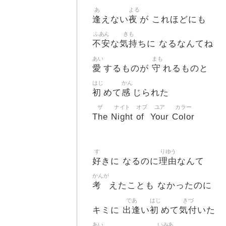
あ
よる
逢
夜
えない
が これほどにも
ふあん
きも
不安
気持
な
ちに なるなんてね
あい
まも
愛
守
するものが
れるものと
はじ
かん
初
感
めて
じられた
ザ
ナイト
オブ
ユア
カラー
The
Night
of
Your
Color
す
りゆう
好
理由
きに なるのに
なんて
かんが
考
えたことも なかったのに
であ
はじ
きづ
出逢
初
気付
キミに
い
めて
いた
あい
いみあ