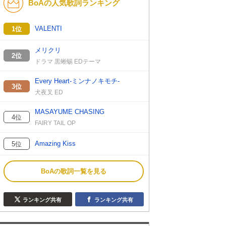
BoAの人気歌詞ランキング
VALENTI
1位
メリクリ
2位
ドラマ 黒蜥蜴 EDテーマ
Every Heart-ミンナノキモチ-
3位
犬夜叉 ED
MASAYUME CHASING
4位
FAIRY TAIL OP
Amazing Kiss
5位
BoAの歌詞一覧を見る
ランキング共有
ランキング共有