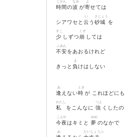
じかん
なみ
よ
時間
波
寄
の
が
せては
い
さじょう
云
砂城
シアワセと
う
を
すこ
くず
少
崩
しずつ
しては
ふあん
不安
をあおるけれど
ま
負
きっと
けはしない
あ
とき
逢
時
えない
が これほどにも
わたし
つよ
私
強
をこんなに
くしたの
こんや
ゆめ
今夜
夢
はキミと
のなかで
あ
だいじょうぶ