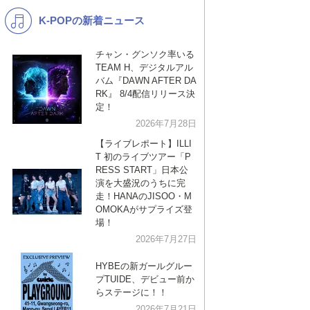
K-POPの新着ニュース
K-POP
演歌・歌謡
バンド
洋楽
チャン・グンソク率いる
TEAM H、デジタルアル
VTuber
ディズニー
バム『DAWN AFTER DA
RK』 8/4配信リリース決
定！
2026年7月28日
【ライブレポート】ILLI
T 初のライブツアー「P
RESS START」日本公
演を大盛況のうちに完
走！HANAのJISOO・M
OMOKAがサプライズ登
場！
2026年7月27日
HYBEの新ガールグルー
プTUIDE、デビュー前か
らステージに！！
2026年7月21日