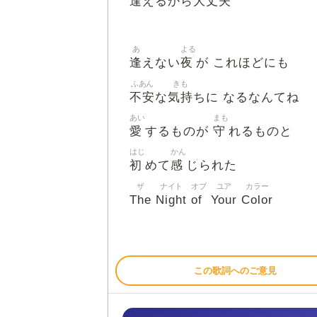
逢
大丈夫
えるから
あ
よる
逢
夜
えない
が これほどにも
ふあん
きも
不安
気持
な
ちに なるなんてね
あい
まも
愛
守
するものが
れるものと
はじ
かん
初
感
めて
じられた
ザ
ナイト
オブ
ユア
カラー
The
Night
of
Your
Color
この歌詞へのご意見