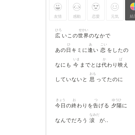
結
友情
感動
恋愛
元気
ひろ
せかい
広
世界
いこの
のなかで
ひ
あ
こい
日
逢
恋
あの
キミに
い
をしたの
いま
か
ば
今
代
映
なにも
までとは
わり
え
おも
思
していないと
ってたのに
きょう
お
つ
ゆうひ
今日
終
告
夕陽
の
わりを
げる
に
なみだ
涙
なんでだろう
が..