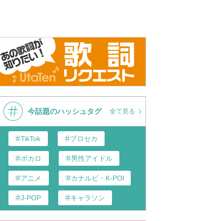
今話題のハッシュタグ
全て見る
TikTok
プロセカ
ボカロ
男性アイドル
アニメ
カナルビ・K-POP和訳
J-POP
キャラソン
あんスタ
歌い手