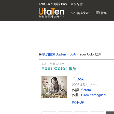
Your Color 歌詞 BoA ふりがな付
歌詞検索
特集
歌詞検索UtaTen
BoA
Your Color歌詞
よみ：ゆあ からー
Your Color
歌詞
BoA
2006.4.5 リリース
作詞
Satomi
作曲
Hiroo Yamaguchi
#K-POP