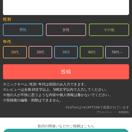
性別
男性
女性
その他
年代
10代
20代
30代
40代
50代～
投稿
※ニックネーム･性別･年代は初回のみ入力できます。
※レビューは全角10文字以上、500文字以内で入力してください。
※他の人が不快に思うような内容や個人情報は書かないでください。
※投稿後の編集・削除はできません。
UtaTenはreCAPTCHAで保護されています
-
プライバシー
利用契約
歌詞の間違いなどのご指摘はこちら