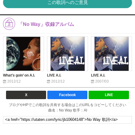
この歌詞へのご意見
「No Way」収録アルバム
What’s goin’ on A.I.
LIVE A.I.
LIVE A.I.
2012/12
2012/12
2007/03
X
Facebook
LINE
ブログやHPでこの歌詞を共有する場合はこのURLをコピーしてください
曲名：No Way 歌手：AI