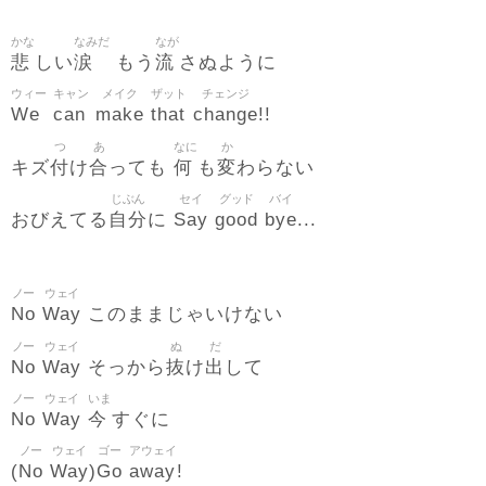
かな
なみだ
なが
悲
涙
流
しい
もう
さぬように
ウィー
キャン
メイク
ザット
チェンジ
We
can
make
that
change
!!
つ
あ
なに
か
付
合
何
変
キズ
け
っても
も
わらない
じぶん
セイ
グッド
バイ
自分
Say
good
bye
おびえてる
に
...
ノー
ウェイ
No
Way
このままじゃいけない
ノー
ウェイ
ぬ
だ
No
Way
抜
出
そっから
け
して
ノー
ウェイ
いま
No
Way
今
すぐに
ノー
ウェイ
ゴー
アウェイ
No
Way
Go
away
(
)
!