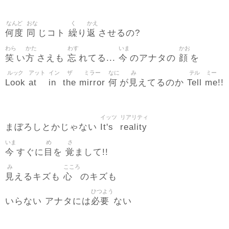
なんど
おな
く
かえ
何度
同
繰
返
じコト
り
させるの?
わら
かた
わす
いま
かお
笑
方
忘
今
顔
い
さえも
れてる...
のアナタの
を
ルック
アット
イン
ザ
ミラー
なに
み
テル
ミー
Look
at
in
the
mirror
何
見
Tell
me
が
えてるのか
!!
イッツ
リアリティ
It's
reality
まぼろしとかじゃない
いま
め
さ
今
目
覚
すぐに
を
まして!!
み
こころ
見
心
えるキズも
のキズも
ひつよう
必要
いらない アナタには
ない