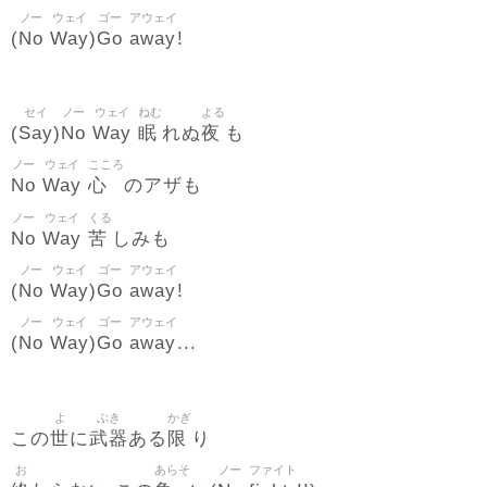
ノー
ウェイ
ゴー
アウェイ
No
Way
Go
away
(
)
!
セイ
ノー
ウェイ
ねむ
よる
Say
No
Way
眠
夜
(
)
れぬ
も
ノー
ウェイ
こころ
No
Way
心
のアザも
ノー
ウェイ
くる
No
Way
苦
しみも
ノー
ウェイ
ゴー
アウェイ
No
Way
Go
away
(
)
!
ノー
ウェイ
ゴー
アウェイ
No
Way
Go
away
(
)
...
よ
ぶき
かぎ
世
武器
限
この
に
ある
り
お
あらそ
ノー
ファイト