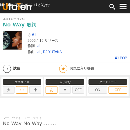
No Way 歌詞 AI ふりがな付
よみ：のー うぇい
No Way
歌詞
AI
2006.4.19 リリース
作詞
ai
作曲
ai
,
DJ YUTAKA
#J-POP
★
試聴
お気に入り登録
文字サイズ
ふりがな
ダークモード
大
中
小
あ
A
OFF
ON
OFF
ノー
ウェイ
ノー
ウェイ
No
Way
No
Way
........