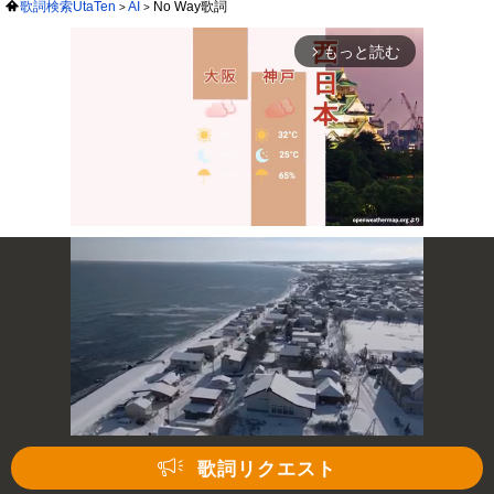
歌詞検索UtaTen
AI
No Way歌詞
もっと読む
arrow_forward_ios
Mute
次の動画まで 3
キャンセル
歌詞リクエスト