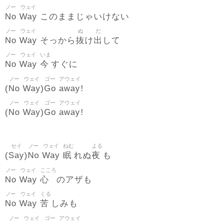
ノー
ウェイ
No
Way
このままじゃいけない
ノー
ウェイ
ぬ
だ
No
Way
抜
出
そっから
け
して
ノー
ウェイ
いま
No
Way
今
すぐに
ノー
ウェイ
ゴー
アウェイ
No
Way
Go
away
(
)
!
ノー
ウェイ
ゴー
アウェイ
No
Way
Go
away
(
)
!
セイ
ノー
ウェイ
ねむ
よる
Say
No
Way
眠
夜
(
)
れぬ
も
ノー
ウェイ
こころ
No
Way
心
のアザも
ノー
ウェイ
くる
No
Way
苦
しみも
ノー
ウェイ
ゴー
アウェイ