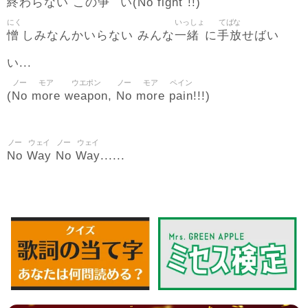
終
争
No
fight
わらない この
い(
!!)
にく
いっしょ
てばな
憎
一緒
手放
しみなんかいらない みんな
に
せばい
い...
ノー
モア
ウエポン
ノー
モア
ペイン
No
more
weapon
No
more
pain
(
,
!!!)
ノー
ウェイ
ノー
ウェイ
No
Way
No
Way
......