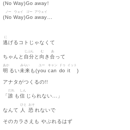
No
Way
Go
away
(
)
!
ノー
ウェイ
ゴー
アウェイ
No
Way
Go
away
(
)
...
に
逃
げるコトじゃなくて
じぶん
む
あ
自分
向
合
ちゃんと
と
き
って
あか
みらい
ユー
キャン
ドゥ
イット
明
未来
you
can
do
it
るい
も(
)
アナタがつくるの!!
だれ
しん
誰
信
「
も
じられない...」
ひと
おそ
人
恐
なんて
れないで
そのカラさえも やぶれるはず