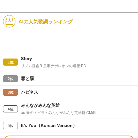
AIの人気歌詞ランキング
Story
1位
リズム怪盗R 皇帝ナポレオンの遺産 ED
罪と罰
2位
ハピネス
3位
みんながみんな英雄
4位
au 春のトビラ・みんながみんな英雄篇 CM曲
It’s You（Korean Version）
5位