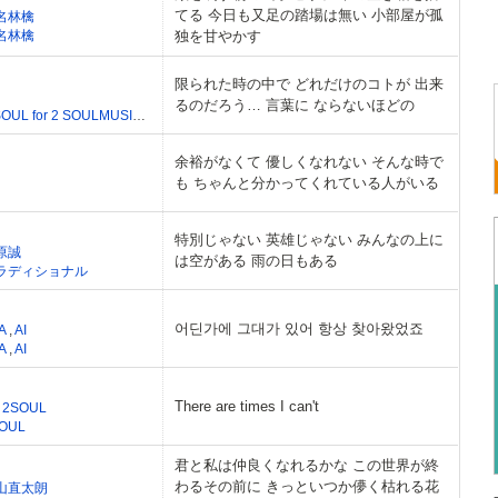
てる 今日も又足の踏場は無い 小部屋が孤
名林檎
名林檎
独を甘やかす
限られた時の中で どれだけのコトが 出来
るのだろう… 言葉に ならないほどの
2 SOUL for 2 SOULMUSIC
,
INC.
余裕がなくて 優しくなれない そんな時で
も ちゃんと分かってくれている人がいる
特別じゃない 英雄じゃない みんなの上に
原誠
は空がある 雨の日もある
ラディショナル
어딘가에 그대가 있어 항상 찾아왔었죠
A
,
AI
A
,
AI
There are times I can't
,
2SOUL
OUL
君と私は仲良くなれるかな この世界が終
わるその前に きっといつか儚く枯れる花
山直太朗