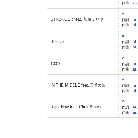
作曲：
Ut
AI
STRONGER feat. 加藤ミリヤ
作詞：
ai
作曲：
ai
AI
Believe
作詞：
ai
作曲：
ai
AI
100%
作詞：
ai
作曲：
ai
AI
IN THE MIDDLE feat.三浦大知
作詞：
ai
作曲：
ai
AI
Right Now feat. Chris Brown
作詞：
ai
作曲：
ai