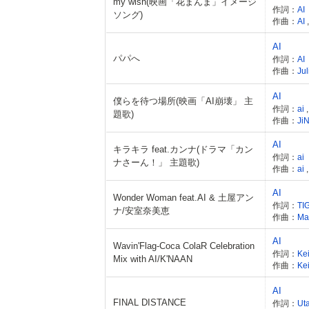
my wish(映画「花まんま」イメージ
作詞：
AI
ソング)
作曲：
AI
AI
パパへ
作詞：
AI
作曲：
Jul
AI
僕らを待つ場所(映画「AI崩壊」 主
作詞：
ai
題歌)
作曲：
Ji
AI
キラキラ feat.カンナ(ドラマ「カン
作詞：
ai
ナさーん！」 主題歌)
作曲：
ai
AI
Wonder Woman feat.AI & 土屋アン
作詞：
TI
ナ/安室奈美恵
作曲：
Ma
AI
Wavin'Flag-Coca ColaR Celebration
作詞：
Ke
Mix with AI/K'NAAN
作曲：
Ke
AI
FINAL DISTANCE
作詞：
Ut