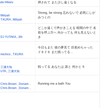
ada Hikaru
押されて また少し遠くなる
Strong, be strong 忘れないで 必死にしが
,
Miliyah
みつくの
,
T.KURA
,
Miliyah
どこか遠くで声がきこえる 暗闇の中で 名
前を呼ぶ方へ 向かっても 何も見えないと
,
DJ YUTAKA
,
JiN
き
今日もまた 彼の夢見て 目覚めちゃった
ドキドキ まだ残ってる…
,
michico
,
T.KURA
戦ってる あなたは 誰と 何かと It
,
三浦大知
,
UTA
,
三浦大知
Running me a bath You
,
Chris Brown
,
Donameche Jackson
,
Derrick D. Beck
,
Arin Ray
,
Vincent Berry
,
Jo
,
Chris Brown
,
Donameche Jackson
,
Derrick D. Beck
,
Arin Ray
,
Vincent Berry
,
Jo