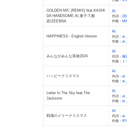
GOLDEN MIC [REMIX] feat.KASHI
AI
DA HANDSOME,AI,童子-T,般
作詞：
ZE
若/ZEEBRA
作曲：
MA
AI
HAPPINESS - English Version
作詞：
ai
作曲：
ai
AI
みんながみんな英雄2024
作詞：
篠
作曲：
ト
AI
ハッピークリスマス
作詞：
ai
作曲：
ai
AI
Letter In The Sky feat.The
作詞：
ai
Jacksons
作曲：
ai
AI
戦場のメリークリスマス
作詞：
ai
作曲：
RY