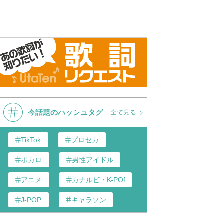
今話題のハッシュタグ
全て見る
TikTok
プロセカ
ボカロ
男性アイドル
アニメ
カナルビ・K-POP和訳
J-POP
キャラソン
あんスタ
歌い手