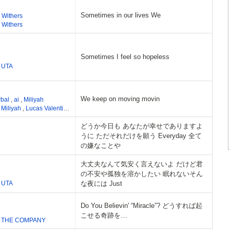
Sometimes in our lives We
l Withers
l Withers
Sometimes I feel so hopeless
,
UTA
We keep on moving movin
rbal
,
ai
,
Miliyah
,
Miliyah
,
Lucas Valentine
,
H.SU
どうか今日も あなたが幸せでありますよ
うに ただそれだけを願う Everyday 全て
の嫌なことや
大丈夫なんて気安く言えないよ だけど君
の不安や孤独を溶かしたい 眠れないそん
,
UTA
な夜には Just
Do You Believin' “Miracle”? どうすれば起
こせる奇跡を…
,
THE COMPANY