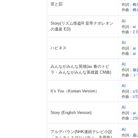
罪と罰
作詞：
椎
作曲：
椎
AI
Story(リズム怪盗R 皇帝ナポレオン
作詞：
ai
の遺産 ED)
作曲：
AI
ハピネス
作詞：
ai
作曲：
ai
AI
みんながみんな英雄(au 春のトビ
作詞：
篠
ラ・みんながみんな英雄篇 CM曲)
作曲：
ト
AI
It’s You（Korean Version）
作詞：
UT
作曲：
UT
AI
Story (English Version)
作詞：
ai
作曲：
2S
AI
アルデバラン(NHK連続テレビ小説
作詞：
森
「カムカムエヴリバディ」主題歌)