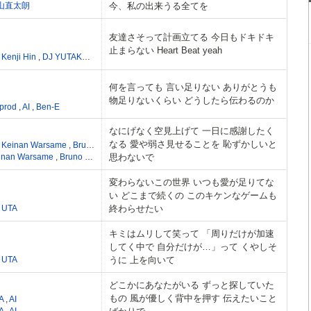
山直太朗
今、私の出来うる全てを
友達さそって計画立てる 今日もドキドキ
止まらない Heart Beat yeah
,
Kenji Hin
,
DJ YUTAKA for 813
何を言っても 言い足りない ありがとうも
物足りないくらい どうしたら伝わるのか
prod
,
AI
,
Ben-E
なにげなく空見上げて 一日に感謝したく
なる 愛や弱さ見せることを 恥ずかしいと
,
Keinan Warsame
,
Bruno Mars
,
Phillip Lawrence
,
Jean Daval
,
Andrew Bloch
,
Ed
inan Warsame
,
Bruno Mars
,
思わないで
Phillip Lawrence
,
Jean Daval
,
Andrew Bloch
,
Edwar
変わらないこの世界 いつも愛が足りてな
い どこまで続くの このキケンなゲームも
,
UTA
終わらせたい
キミはムリして笑って 「周りだけが加速
してく中で 自分だけが…」って くやしそ
,
UTA
うに 上を向いて
どこかにあなたがいる ずっと探していた
もの 風が優しく背中を押す 伝えたいこと
A
,
AI
A
,
AI