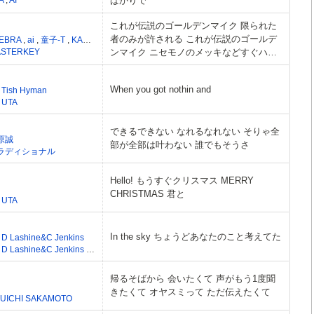
ばかりで
これが伝説のゴールデンマイク 限られた
者のみが許される これが伝説のゴールデ
EBRA
,
ai
,
童子-T
,
KASHI DA HANDSOME
,
般若
STERKEY
ンマイク ニセモノのメッキなどすぐハゲ
る これが伝説のゴールデンマイク
When you got nothin and
,
Tish Hyman
,
UTA
できるできない なれるなれない そりゃ全
原誠
部が全部は叶わない 誰でもそうさ
ラディショナル
Hello! もうすぐクリスマス MERRY
CHRISTMAS 君と
,
UTA
In the sky ちょうどあなたのこと考えてた
,
D Lashine&C Jenkins
,
D Lashine&C Jenkins
,
King David"The Future"
帰るそばから 会いたくて 声がもう1度聞
きたくて オヤスミって ただ伝えたくて
UICHI SAKAMOTO