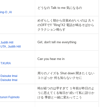
どうなの Talk to me 気になるの
ing-O
,
AI
めずらしく朝から目覚めがいいのは 久々
のOFFで!! "Ring"X2 電話が鳴るそばから
クラクション鳴らす
Girl, don't tell me everything
,
Judith Hill
,
UTA
,
Judith Hill
Can you hear me in
,
T.KURA
周りのノイズを Shut down 聞きたくない
,
Daisuke Imai
コトばっか 何も知らないクセに
,
Daisuke Imai
時が経つのは早すぎて １年前が昨日のよ
うに思えてくる毎日が 続いて私に語りか
zunori Fujimoto
ける 季節と一緒に変わってこう