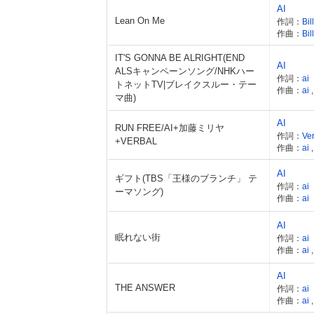
AI
Lean On Me
作詞：
Bil
作曲：
Bil
IT'S GONNA BE ALRIGHT(END
AI
ALSキャンペーンソング/NHKハー
作詞：
ai
トネットTV|ブレイクスルー・テー
作曲：
ai
マ曲)
AI
RUN FREE/AI+加藤ミリヤ
作詞：
Ve
+VERBAL
作曲：
ai
AI
ギフト(TBS「王様のブランチ」 テ
作詞：
ai
ーマソング)
作曲：
ai
AI
眠れない街
作詞：
ai
作曲：
ai
AI
THE ANSWER
作詞：
ai
作曲：
ai