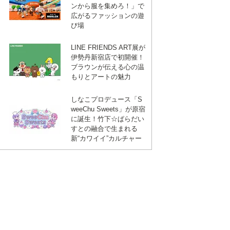
ンから服を集めろ！」で
広がるファッションの遊
び場
LINE FRIENDS ART展が
伊勢丹新宿店で初開催！
ブラウンが伝える心の温
もりとアートの魅力
しなこプロデュース「S
weeChu Sweets」が原宿
に誕生！竹下☆ぱらだい
すとの融合で生まれる
新“カワイイ”カルチャー