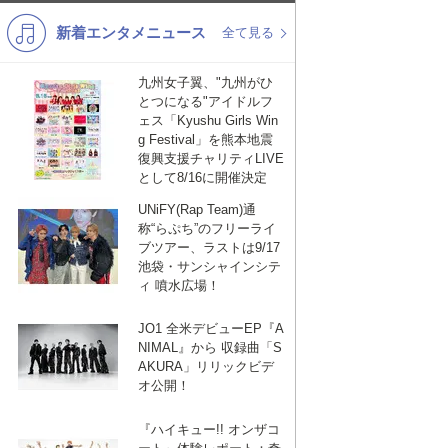
新着エンタメニュース
K-POP
バンド
全て見る
演歌・歌謡
洋楽
九州女子翼、"九州がひ
とつになる"アイドルフ
VTuber
ディズニー
ェス「Kyushu Girls Win
g Festival」を熊本地震
復興支援チャリティLIVE
として8/16に開催決定
UNiFY(Rap Team)通
ward Dunne
d Dunne
称“らぷち”のフリーライ
ブツアー、ラストは9/17
池袋・サンシャインシテ
ィ 噴水広場！
JO1 全米デビューEP『A
NIMAL』から 収録曲「S
AKURA」リリックビデ
オ公開！
『ハイキュー!! オンザコ