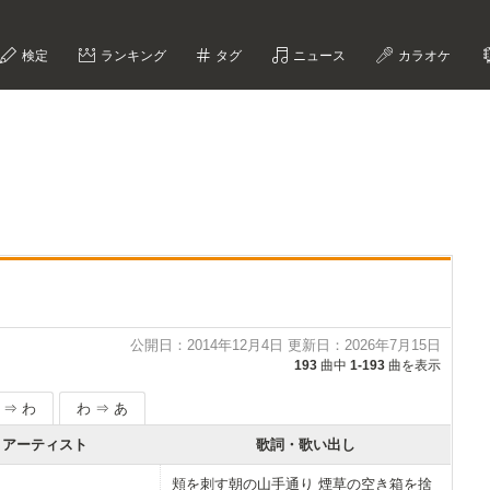
検定
ランキング
タグ
ニュース
カラオケ
公開日：2014年12月4日 更新日：2026年7月15日
193
曲中
1-193
曲を表示
 ⇒ わ
わ ⇒ あ
アーティスト
歌詞・歌い出し
頬を刺す朝の山手通り 煙草の空き箱を捨