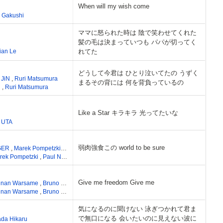
When will my wish come
,
Gakushi
ママに怒られた時は 陰で笑わせてくれた
髪の毛は決まっていつも パパが切ってく
ian Le
れてた
どうして今君は ひとり泣いてたの うずく
,
JiN
,
Ruri Matsumura
まるその背には 何を背負っているの
N
,
Ruri Matsumura
Like a Star キラキラ 光ってたいな
,
UTA
弱肉強食この world to be sure
GER
,
Marek Pompetzki
,
Paul NZA
,
Chantal Kreviazuk
,
Tanya Lacey
rek Pompetzki
,
Paul NZA
Give me freedom Give me
inan Warsame
,
Bruno Mars
,
Phillip Lawrence
,
Jean Daval
inan Warsame
,
Bruno Mars
,
Phillip Lawrence
,
Jean Daval
気になるのに聞けない 泳ぎつかれて君ま
で無口になる 会いたいのに見えない波に
ada Hikaru