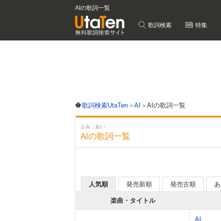
AIの歌詞一覧
歌詞検索
特集
歌詞検索UtaTen
AI
AIの歌詞一覧
よみ：あい
AIの歌詞一覧
人気順
発売新順
発売古順
あ
楽曲・タイトル
AI