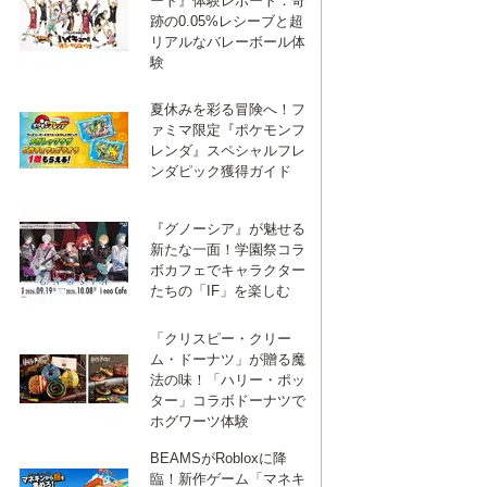
ート』体験レポート：奇
跡の0.05%レシーブと超
リアルなバレーボール体
験
夏休みを彩る冒険へ！フ
ァミマ限定『ポケモンフ
レンダ』スペシャルフレ
ンダピック獲得ガイド
『グノーシア』が魅せる
新たな一面！学園祭コラ
ボカフェでキャラクター
たちの「IF」を楽しむ
「クリスピー・クリー
ム・ドーナツ」が贈る魔
法の味！「ハリー・ポッ
ター」コラボドーナツで
ホグワーツ体験
BEAMSがRobloxに降
臨！新作ゲーム「マネキ