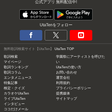
公式アプリ 無料配信中!
UtaTenをフォロー
無料歌詞検索サイト【UtaTen】
UtaTen TOP
歌詞検索
学園祭にアーティストを呼びた
マイページ
い
歌詞ランキング
UtaTenの使い方
歌詞コラム
お問い合わせ
エンタメニュース
運営会社
特集記事
利用規約
検定・クイズ
プライバシーポリシー
カラオケUtaTen
提携媒体
ライブUtaTen
サイトマップ
インタビュー
ココだけメール