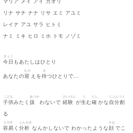
マリア メイ アイ カオリ
リナ サチ ナナ リサ エミ アユミ
レイナ アユ サラ ヒトミ
ナミ ミキ ヒロ ミホ トモ ノゾミ
きょう
今日
もあたしはひとり
むか
ま
迎
待
あなたの
えを
つひとりで...
こども
あつか
けいけん
う
たし
じぶんつく
子供
扱
経験
生
確
自分創
みたく
わないで
が
む
かな
る
たやす
ぶんせき
かお
容易
分析
顔
く
なんかしないで わかったような
でこ