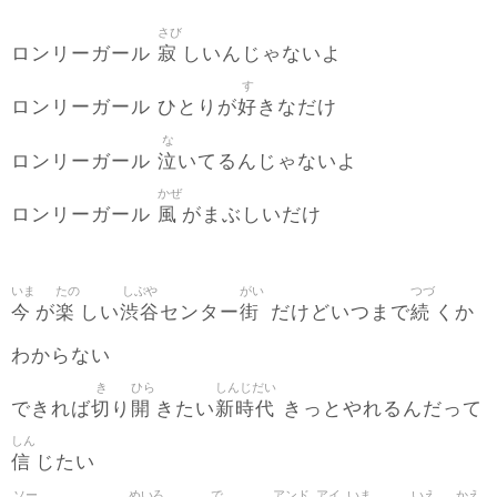
さび
寂
ロンリーガール
しいんじゃないよ
す
好
ロンリーガール ひとりが
きなだけ
な
泣
ロンリーガール
いてるんじゃないよ
かぜ
風
ロンリーガール
がまぶしいだけ
いま
たの
しぶや
がい
つづ
今
楽
渋谷
街
続
が
しい
センター
だけどいつまで
くか
わからない
き
ひら
しんじだい
切
開
新時代
できれば
り
きたい
きっとやれるんだって
しん
信
じたい
ソー
めいろ
で
アンド
アイ
いま
いえ
かえ