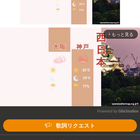
もっと見る
arrow_forward_ios
Mute
Powered by 
GliaStudios
Mute
歌詞リクエスト