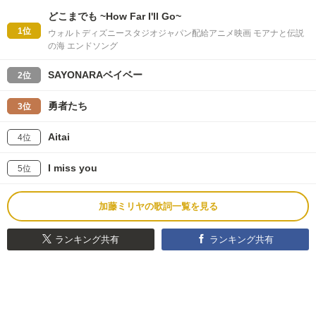
どこまでも ~How Far I'll Go~
1位
ウォルトディズニースタジオジャパン配給アニメ映画 モアナと伝説
の海 エンドソング
SAYONARAベイベー
2位
勇者たち
3位
Aitai
4位
I miss you
5位
加藤ミリヤの歌詞一覧を見る
ランキング共有
ランキング共有