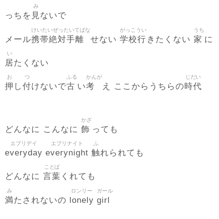
み
見
っちを
ないで
けいたいぜったいてばな
がっこうい
うち
携帯絶対手離
学校行
家
メール
せない
きたくない
に
い
居
たくない
お
つ
ふる
かんが
じだい
押
付
古
考
時代
し
けないで
い
え ここからうちらの
かざ
飾
どんなに こんなに
っても
エブリデイ
エブリナイト
ふ
everyday
everynight
触
れられても
ことば
言葉
どんなに
くれても
み
ロンリー
ガール
満
lonely
girl
たされないの