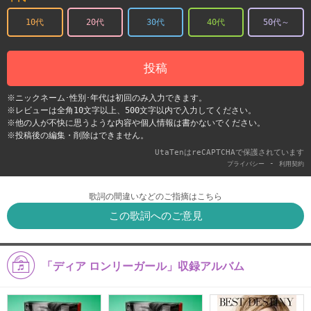
10代
20代
30代
40代
50代～
投稿
※ニックネーム･性別･年代は初回のみ入力できます。
※レビューは全角10文字以上、500文字以内で入力してください。
※他の人が不快に思うような内容や個人情報は書かないでください。
※投稿後の編集・削除はできません。
UtaTenはreCAPTCHAで保護されています
-
プライバシー
利用契約
歌詞の間違いなどのご指摘はこちら
この歌詞へのご意見
「ディア ロンリーガール」収録アルバム