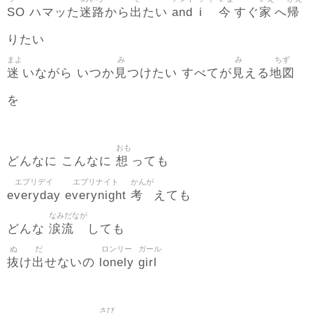
SO
迷路
出
and
i
今
家
帰
ハマッた
から
たい
すぐ
へ
りたい
まよ
み
み
ちず
迷
見
見
地図
いながら いつか
つけたい すべてが
える
を
おも
想
どんなに こんなに
っても
エブリデイ
エブリナイト
かんが
everyday
everynight
考
えても
なみだなが
涙流
どんな
しても
ぬ
だ
ロンリー
ガール
抜
出
lonely
girl
け
せないの
さび