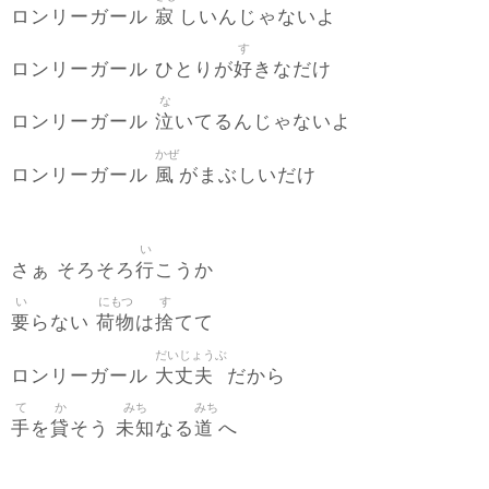
寂
ロンリーガール
しいんじゃないよ
す
好
ロンリーガール ひとりが
きなだけ
な
泣
ロンリーガール
いてるんじゃないよ
かぜ
風
ロンリーガール
がまぶしいだけ
い
行
さぁ そろそろ
こうか
い
にもつ
す
要
荷物
捨
らない
は
てて
だいじょうぶ
大丈夫
ロンリーガール
だから
て
か
みち
みち
手
貸
未知
道
を
そう
なる
へ