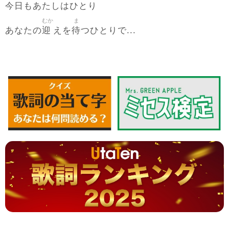
今日
もあたしはひとり
むか
ま
迎
待
あなたの
えを
つひとりで...