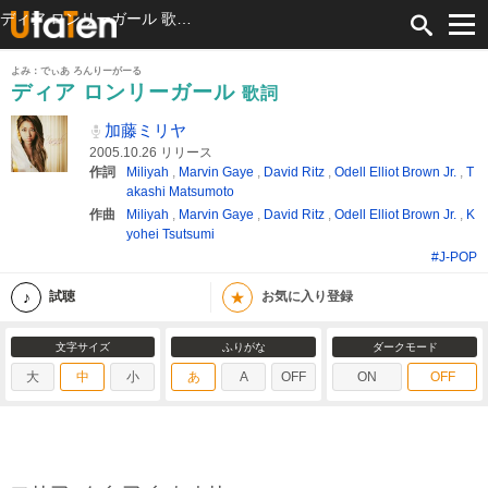
ディア ロンリーガール 歌詞 加藤ミリヤ ふりがな付
よみ：でぃあ ろんりーがーる
ディア ロンリーガール
歌詞
加藤ミリヤ
2005.10.26 リリース
作詞
Miliyah
,
Marvin Gaye
,
David Ritz
,
Odell Elliot Brown Jr.
,
T
akashi Matsumoto
作曲
Miliyah
,
Marvin Gaye
,
David Ritz
,
Odell Elliot Brown Jr.
,
K
yohei Tsutsumi
#J-POP
★
試聴
お気に入り登録
文字サイズ
ふりがな
ダークモード
大
中
小
あ
A
OFF
ON
OFF