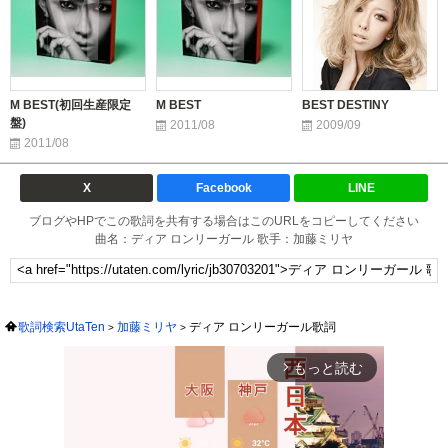
M BEST(初回生産限定
M BEST
BEST DESTINY
盤)
2011/08
2009/09
2011/08
X
Facebook
LINE
ブログやHPでこの歌詞を共有する場合はこのURLをコピーしてください
曲名：ディア ロンリーガール 歌手：加藤ミリヤ
歌詞検索UtaTen
加藤ミリヤ
ディア ロンリーガール歌詞
もっと読む
arrow_forward_ios