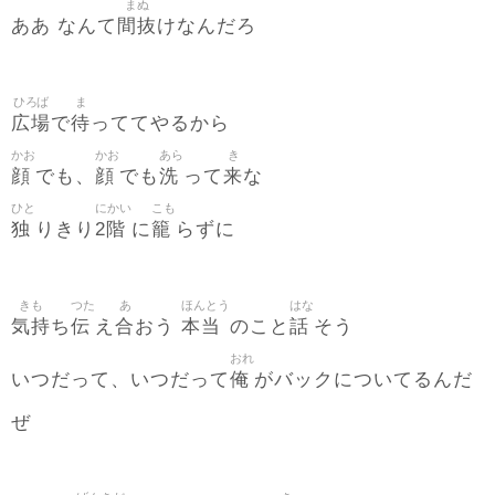
まぬ
間抜
ああ なんて
けなんだろ
ひろば
ま
広場
待
で
っててやるから
かお
かお
あら
き
顔
顔
洗
来
でも、
でも
って
な
ひと
にかい
こも
独
2階
籠
りきり
に
らずに
きも
つた
あ
ほんとう
はな
気持
伝
合
本当
話
ち
え
おう
のこと
そう
おれ
俺
いつだって、いつだって
がバックについてるんだ
ぜ