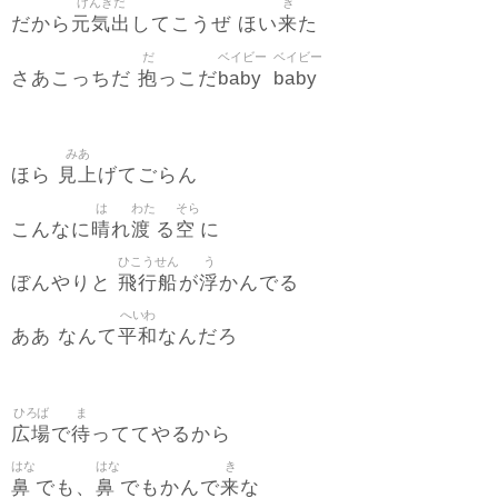
げんきだ
き
元気出
来
だから
してこうぜ ほい
た
だ
ベイビー
ベイビー
抱
baby
baby
さあこっちだ
っこだ
みあ
見上
ほら
げてごらん
は
わた
そら
晴
渡
空
こんなに
れ
る
に
ひこうせん
う
飛行船
浮
ぼんやりと
が
かんでる
へいわ
平和
ああ なんて
なんだろ
ひろば
ま
広場
待
で
っててやるから
はな
はな
き
鼻
鼻
来
でも、
でもかんで
な