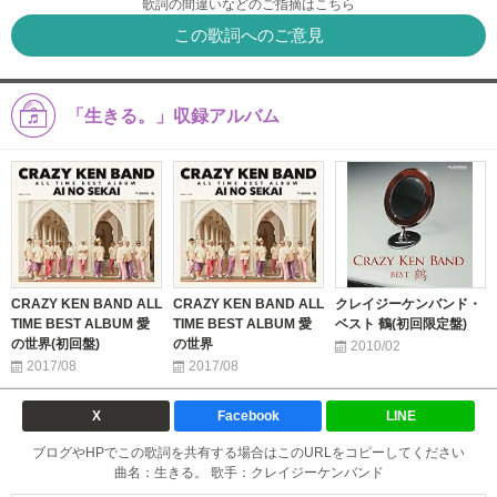
歌詞の間違いなどのご指摘はこちら
この歌詞へのご意見
「生きる。」収録アルバム
CRAZY KEN BAND ALL
CRAZY KEN BAND ALL
クレイジーケンバンド・
TIME BEST ALBUM 愛
TIME BEST ALBUM 愛
ベスト 鶴(初回限定盤)
の世界(初回盤)
の世界
2010/02
2017/08
2017/08
X
Facebook
LINE
ブログやHPでこの歌詞を共有する場合はこのURLをコピーしてください
曲名：生きる。 歌手：クレイジーケンバンド