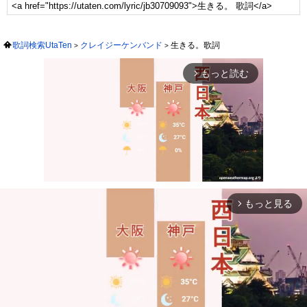
歌詞検索UtaTen
クレイジーケンバンド
生きる。歌詞
もっと読む
arrow_forward_ios
もっと見る
arrow_forward_ios
Mute