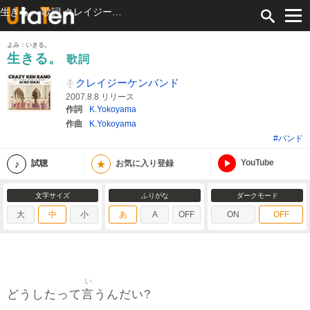
生きる。 歌詞 クレイジーケンバンド ふりがな付
よみ：いきる。
生きる。
歌詞
クレイジーケンバンド
2007.8.8 リリース
作詞
K.Yokoyama
作曲
K.Yokoyama
#バンド
YouTube
★
試聴
お気に入り登録
文字サイズ
ふりがな
ダークモード
大
中
小
あ
A
OFF
ON
OFF
い
言
どうしたって
うんだい?