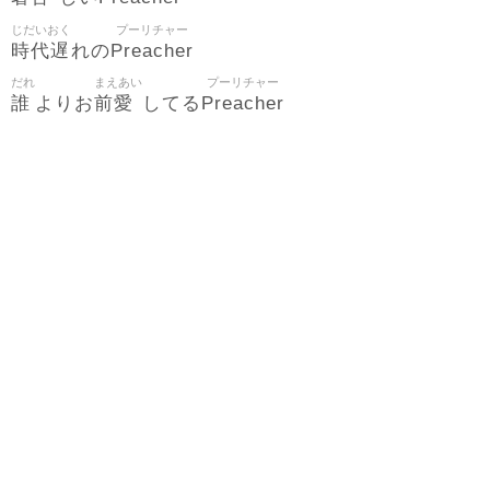
じだいおく
プーリチャー
時代遅
Preacher
れの
だれ
まえあい
プーリチャー
誰
前愛
Preacher
よりお
してる