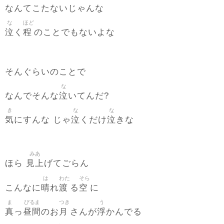
なんてこたないじゃんな
な
ほど
泣
程
く
のことでもないよな
そんぐらいのことで
な
泣
なんでそんな
いてんだ?
き
な
な
気
泣
泣
にすんな じゃ
くだけ
きな
みあ
見上
ほら
げてごらん
は
わた
そら
晴
渡
空
こんなに
れ
る
に
ま
ぴるま
つき
う
真
昼間
月
浮
っ
のお
さんが
かんでる