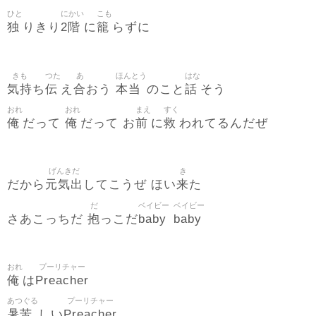
ひと
にかい
こも
独
2階
籠
りきり
に
らずに
きも
つた
あ
ほんとう
はな
気持
伝
合
本当
話
ち
え
おう
のこと
そう
おれ
おれ
まえ
すく
俺
俺
前
救
だって
だって お
に
われてるんだぜ
げんきだ
き
元気出
来
だから
してこうぜ ほい
た
だ
ベイビー
ベイビー
抱
baby
baby
さあこっちだ
っこだ
おれ
プーリチャー
俺
Preacher
は
あつぐる
プーリチャー
暑苦
Preacher
しい