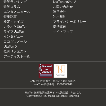
歌詞ランキング
UtaTenの使い方
歌詞コラム
お問い合わせ
エンタメニュース
運営会社
特集記事
利用規約
検定・クイズ
プライバシーポリシー
カラオケUtaTen
提携媒体
ライブUtaTen
サイトマップ
インタビュー
ココだけメール
UtaTen X
歌詞リクエスト
アーティスト一覧
JASRAC許諾番号：9015879001Y38026
NexTone許諾番号：ID000000049
UtaTen 無料歌詞検索サイトの決定版！うたてん
Copyright (C) IBG Media. All Rights Reserved.