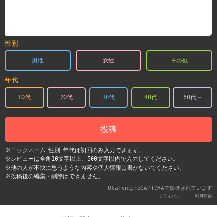
性別
男性
女性
その他
年代
10代
20代
30代
40代
50代～
投稿
※ニックネーム･性別･年代は初回のみ入力できます。
※レビューは全角10文字以上、500文字以内で入力してください。
※他の人が不快に思うような内容や個人情報は書かないでください。
※投稿後の編集・削除はできません。
UtaTenはreCAPTCHAで保護されています
-
プライバシー
利用契約