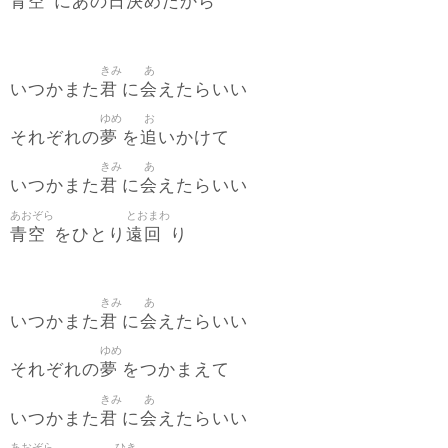
青空
日決
にあの
めたから
きみ
あ
君
会
いつかまた
に
えたらいい
ゆめ
お
夢
追
それぞれの
を
いかけて
きみ
あ
君
会
いつかまた
に
えたらいい
あおぞら
とおまわ
青空
遠回
をひとり
り
きみ
あ
君
会
いつかまた
に
えたらいい
ゆめ
夢
それぞれの
をつかまえて
きみ
あ
君
会
いつかまた
に
えたらいい
あおぞら
ひき