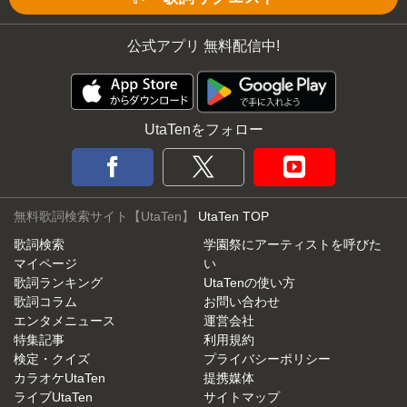
公式アプリ 無料配信中!
UtaTenをフォロー
無料歌詞検索サイト【UtaTen】
UtaTen TOP
歌詞検索
学園祭にアーティストを呼びた
マイページ
い
歌詞ランキング
UtaTenの使い方
歌詞コラム
お問い合わせ
エンタメニュース
運営会社
特集記事
利用規約
検定・クイズ
プライバシーポリシー
カラオケUtaTen
提携媒体
ライブUtaTen
サイトマップ