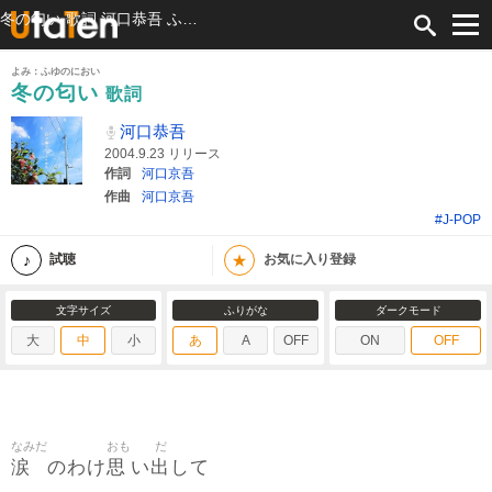
冬の匂い 歌詞 河口恭吾 ふりがな付
よみ：ふゆのにおい
冬の匂い
歌詞
河口恭吾
2004.9.23 リリース
作詞
河口京吾
作曲
河口京吾
#J-POP
★
試聴
お気に入り登録
文字サイズ
ふりがな
ダークモード
大
中
小
あ
A
OFF
ON
OFF
なみだ
おも
だ
涙
思
出
のわけ
い
して