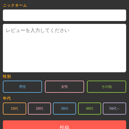
ニックネーム
性別
男性
女性
その他
年代
10代
20代
30代
40代
50代～
投稿