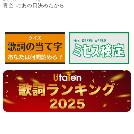
青空
日決
にあの
めたから