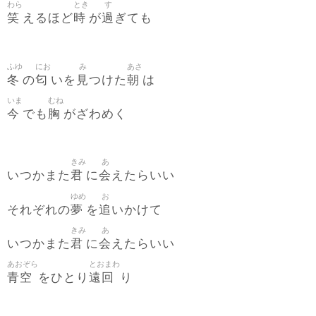
わら
とき
す
笑
時
過
えるほど
が
ぎても
ふゆ
にお
み
あさ
冬
匂
見
朝
の
いを
つけた
は
いま
むね
今
胸
でも
がざわめく
きみ
あ
君
会
いつかまた
に
えたらいい
ゆめ
お
夢
追
それぞれの
を
いかけて
きみ
あ
君
会
いつかまた
に
えたらいい
あおぞら
とおまわ
青空
遠回
をひとり
り