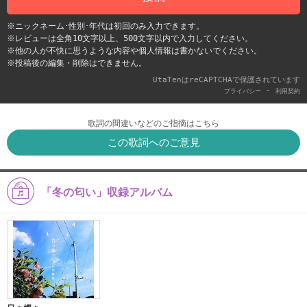
※ニックネーム･性別･年代は初回のみ入力できます。
※レビューは全角10文字以上、500文字以内で入力してください。
※他の人が不快に思うような内容や個人情報は書かないでください。
※投稿後の編集・削除はできません。
UtaTenはreCAPTCHAで保護されています
-
プライバシー
利用契約
歌詞の間違いなどのご指摘はこちら
この歌詞へのご意見
「冬の匂い」収録アルバム