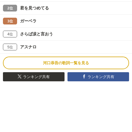
君を見つめてる
2位
ガーベラ
3位
さらば涙と言おう
4位
アスナロ
5位
河口恭吾の歌詞一覧を見る
ランキング共有
ランキング共有