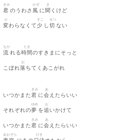
きみ
かぜ
き
君
風
聞
のうわさ
に
くけど
か
すこ
せつ
変
少
切
わらなくて
し
ない
なが
とき
流
時間
れる
のすきまにそっと
お
落
こぼれ
ちてくあこがれ
きみ
あ
君
会
いつかまた
に
えたらいい
ゆめ
お
夢
追
それぞれの
を
いかけて
きみ
あ
君
会
いつかまた
に
えたらいい
あおぞら
ひき