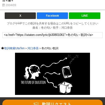
日々燦々
2004/09
X
Facebook
LINE
ブログやHPでこの歌詞を共有する場合はこのURLをコピーしてください
曲名：冬の匂い 歌手：河口恭吾
歌詞検索UtaTen
河口恭吾
冬の匂い歌詞
歌詞リクエスト