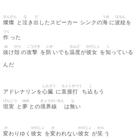
さんさん
な
だ
うみ
はもん
燦燦
泣
出
海
波紋
と
き
したスピーカー シンクの
に
を
つく
作
った
ぬ
がら
こうげき
ふせ
おんど
かのじょ
し
抜
殻
攻撃
防
温度
彼女
知
け
の
を
いでも
が
を
っている
んだ
しんぞう
ちょくせつう
こ
心臓
直接打
込
アドレナリンを
に
ち
もう
げんじつ
ゆめ
きょうかいせん
な
現実
夢
境界線
無
と
との
は
い
か
かのじょ
か
かのじょ
わら
変
彼女
変
彼女
笑
わりゆく
を
われない
が
う