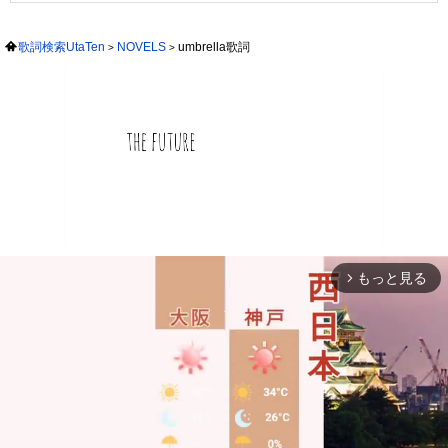
歌詞検索UtaTen
NOVELS
umbrella歌詞
もっと見る
arrow_forward_ios