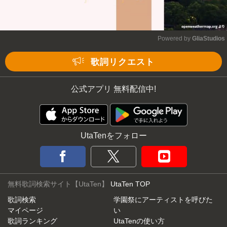
Powered by 
GliaStudios
Mute
歌詞リクエスト
公式アプリ 無料配信中!
UtaTenをフォロー
無料歌詞検索サイト【UtaTen】
UtaTen TOP
歌詞検索
学園祭にアーティストを呼びた
マイページ
い
歌詞ランキング
UtaTenの使い方