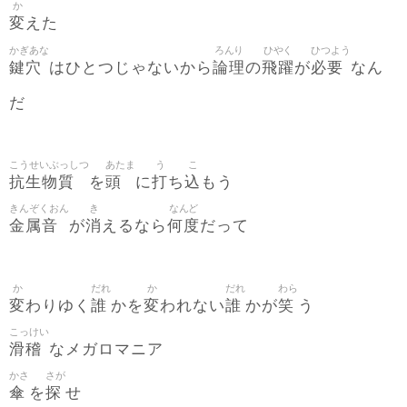
か
変
えた
かぎあな
ろんり
ひやく
ひつよう
鍵穴
論理
飛躍
必要
はひとつじゃないから
の
が
なん
だ
こうせいぶっしつ
あたま
う
こ
抗生物質
頭
打
込
を
に
ち
もう
きんぞくおん
き
なんど
金属音
消
何度
が
えるなら
だって
か
だれ
か
だれ
わら
変
誰
変
誰
笑
わりゆく
かを
われない
かが
う
こっけい
滑稽
なメガロマニア
かさ
さが
傘
探
を
せ