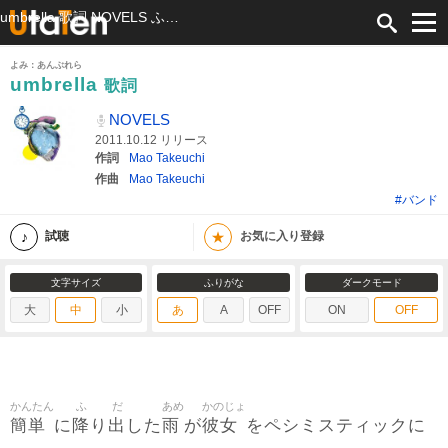
umbrella 歌詞 NOVELS ふりがな付
よみ：あんぶれら
umbrella
歌詞
NOVELS
2011.10.12 リリース
作詞
Mao Takeuchi
作曲
Mao Takeuchi
#バンド
★
試聴
お気に入り登録
文字サイズ
ふりがな
ダークモード
大
中
小
あ
A
OFF
ON
OFF
かんたん
ふ
だ
あめ
かのじょ
簡単
降
出
雨
彼女
に
り
した
が
をペシミスティックに