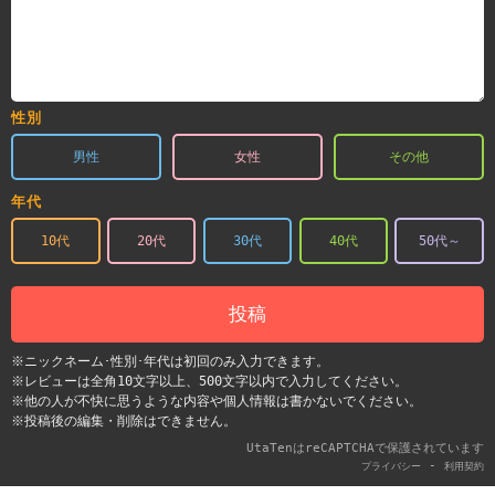
性別
男性
女性
その他
年代
10代
20代
30代
40代
50代～
投稿
※ニックネーム･性別･年代は初回のみ入力できます。
※レビューは全角10文字以上、500文字以内で入力してください。
※他の人が不快に思うような内容や個人情報は書かないでください。
※投稿後の編集・削除はできません。
UtaTenはreCAPTCHAで保護されています
-
プライバシー
利用契約