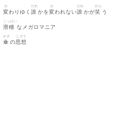
か
だれ
か
だれ
わら
変
誰
変
誰
笑
わりゆく
かを
われない
かが
う
こっけい
滑稽
なメガロマニア
かさ
しそう
傘
思想
の