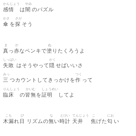
かんじょう
やみ
感情
闇
は
のパズル
かさ
さが
傘
探
を
そう
ま
か
ぬ
真
赤
塗
っ
なペンキで
りたくろうよ
しっぱい
かく
失敗
隠
はそうやって
せばいいさ
みっ
つく
三
作
つカウントしてきっかけを
って
りんしょう
かいむ
しょうめい
臨床
皆無
証明
の
を
してよ
こも
び
な
とけい
てんじょう
こ
にお
木漏
日
無
時計
天井
焦
匂
れ
リズムの
い
げた
い