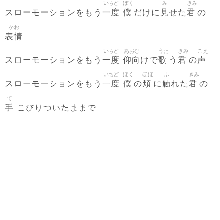
いちど
ぼく
み
きみ
一度
僕
見
君
スローモーションをもう
だけに
せた
の
かお
表情
いちど
あおむ
うた
きみ
こえ
一度
仰向
歌
君
声
スローモーションをもう
けで
う
の
いちど
ぼく
ほほ
ふ
きみ
一度
僕
頬
触
君
スローモーションをもう
の
に
れた
の
て
手
こびりついたままで