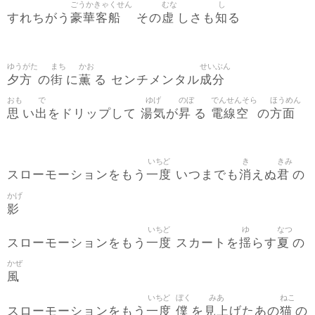
ごうかきゃくせん
むな
し
豪華客船
虚
知
すれちがう
その
しさも
る
ゆうがた
まち
かお
せいぶん
夕方
街
薫
成分
の
に
る センチメンタル
おも
で
ゆげ
のぼ
でんせんそら
ほうめん
思
出
湯気
昇
電線空
方面
い
をドリップして
が
る
の
いちど
き
きみ
一度
消
君
スローモーションをもう
いつまでも
えぬ
の
かげ
影
いちど
ゆ
なつ
一度
揺
夏
スローモーションをもう
スカートを
らす
の
かぜ
風
いちど
ぼく
みあ
ねこ
一度
僕
見上
猫
スローモーションをもう
を
げたあの
の