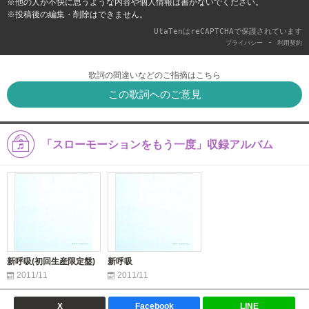
※他の人が不快に思うような内容や個人情報は書かないでください。
※投稿後の編集・削除はできません。
UtaTenはreCAPTCHAで保護されています
-
プライバシー
利用契約
歌詞の間違いなどのご指摘はこちら
この歌詞へのご意見
「スローモーションをもう一度」収録アルバム
新呼吸(初回生産限定盤)
新呼吸
2011/11
2011/11
X
Facebook
LINE