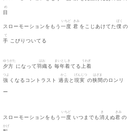
め
目
いちど
きみ
ぼく
一度
君
僕
スローモーションをもう
をこじあけてた
の
て
手
こびりついてる
ゆうがた
はお
まいとしき
うわぎ
夕方
羽織
毎年着
上着
になって
る
てる
つよ
かこ
げんじつ
はざま
強
過去
現実
狭間
くなるコントラスト
と
の
のロンリ
ー
いちど
き
きみ
一度
消
君
スローモーションをもう
いつまでも
えぬ
の
かげ