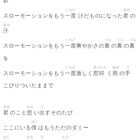
影
いちど
きみ
一度
君
スローモーションをもう
けだものになった
の
あせ
汗
いちど
うら
うら
うら
一度
裏
裏
裏
スローモーションをもう
爽やかさの
の
の
を
いちど
まどたた
あめ
て
一度
窓叩
雨
手
スローモーションをもう
激しく
く
の
こびりついたままで
きみ
おも
だ
君
思
出
のこと
い
すそのたび
ぼく
僕
ここにいる
はもうただのダミー
なに
おも
だ
たび