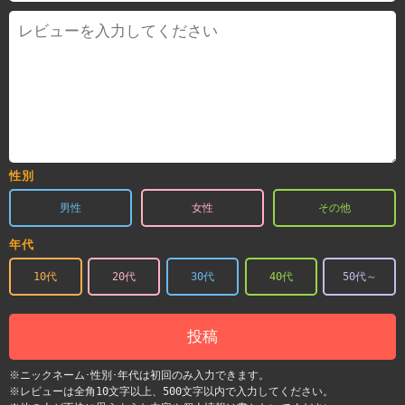
性別
男性
女性
その他
年代
10代
20代
30代
40代
50代～
投稿
※ニックネーム･性別･年代は初回のみ入力できます。
※レビューは全角10文字以上、500文字以内で入力してください。