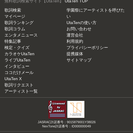
無料歌詞検索サイト【UtaTen】
UtaTen TOP
歌詞検索
学園祭にアーティストを呼びた
マイページ
い
歌詞ランキング
UtaTenの使い方
歌詞コラム
お問い合わせ
エンタメニュース
運営会社
特集記事
利用規約
検定・クイズ
プライバシーポリシー
カラオケUtaTen
提携媒体
ライブUtaTen
サイトマップ
インタビュー
ココだけメール
UtaTen X
歌詞リクエスト
アーティスト一覧
JASRAC許諾番号：9015879001Y38026
NexTone許諾番号：ID000000049