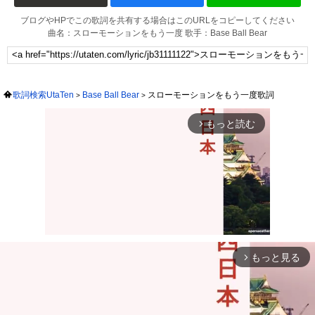
ブログやHPでこの歌詞を共有する場合はこのURLをコピーしてください
曲名：スローモーションをもう一度 歌手：Base Ball Bear
歌詞検索UtaTen
Base Ball Bear
スローモーションをもう一度歌詞
もっと読む
arrow_forward_ios
もっと見る
arrow_forward_ios
Mute