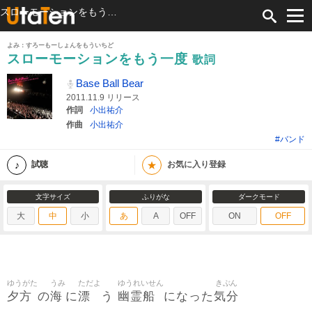
スローモーションをもう一度 歌詞 Base Ball Bear ふりがな付
よみ：すろーもーしょんをもういちど
スローモーションをもう一度
歌詞
Base Ball Bear
2011.11.9 リリース
作詞
小出祐介
作曲
小出祐介
#バンド
★
試聴
お気に入り登録
文字サイズ
ふりがな
ダークモード
大
中
小
あ
A
OFF
ON
OFF
ゆうがた
うみ
ただよ
ゆうれいせん
きぶん
夕方
海
漂
幽霊船
気分
の
に
う
になった