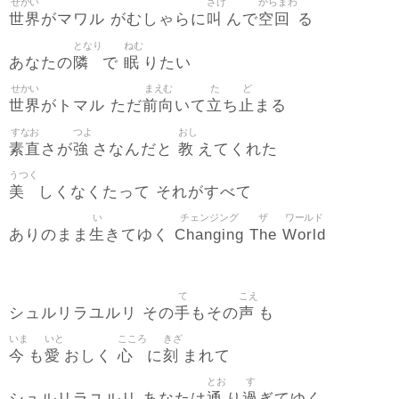
せかい
さけ
からまわ
世界
叫
空回
がマワル がむしゃらに
んで
る
となり
ねむ
隣
眠
あなたの
で
りたい
せかい
まえむ
た
ど
世界
前向
立
止
がトマル ただ
いて
ち
まる
すなお
つよ
おし
素直
強
教
さが
さなんだと
えてくれた
うつく
美
しくなくたって それがすべて
い
チェンジング
ザ
ワールド
生
Changing
The
World
ありのまま
きてゆく
て
こえ
手
声
シュルリラユルリ その
もその
も
いま
いと
こころ
きざ
今
愛
心
刻
も
おしく
に
まれて
とお
す
通
過