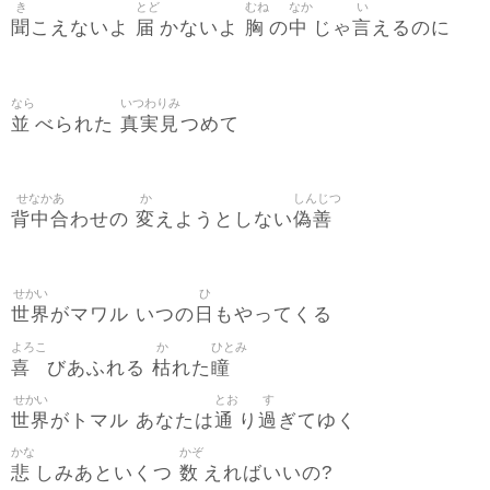
き
とど
むね
なか
い
聞
届
胸
中
言
こえないよ
かないよ
の
じゃ
えるのに
なら
いつわりみ
並
真実見
べられた
つめて
せなかあ
か
しんじつ
背中合
変
偽善
わせの
えようとしない
せかい
ひ
世界
日
がマワル いつの
もやってくる
よろこ
か
ひとみ
喜
枯
瞳
びあふれる
れた
せかい
とお
す
世界
通
過
がトマル あなたは
り
ぎてゆく
かな
かぞ
悲
数
しみあといくつ
えればいいの?