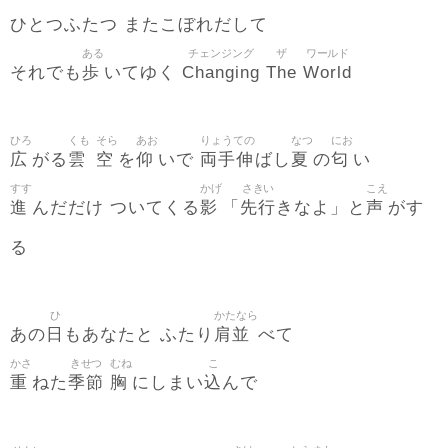
ひとつふたつ またこぼれだして
ある
チェンジング
ザ
ワールド
歩
Changing
The
World
それでも
いてゆく
ひろ
くも
そら
あお
りょうての
なつ
にお
広
雲
空
仰
両手伸
夏
匂
がる
を
いで
ばし
の
い
すす
かげ
さきい
こえ
進
影
先行
声
んだだけ ついてくる
「
きなよ」と
がす
る
ひ
かたなら
日
肩並
あの
もあなたと ふたり
べて
かさ
きせつ
むね
こ
重
季節
胸
込
ねた
にしまい
んで