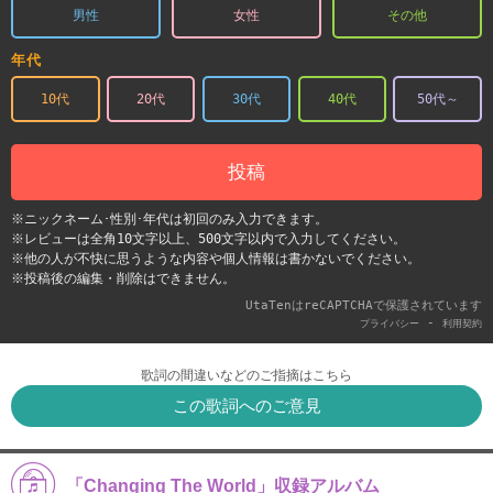
男性
女性
その他
年代
10代
20代
30代
40代
50代～
投稿
※ニックネーム･性別･年代は初回のみ入力できます。
※レビューは全角10文字以上、500文字以内で入力してください。
※他の人が不快に思うような内容や個人情報は書かないでください。
※投稿後の編集・削除はできません。
UtaTenはreCAPTCHAで保護されています
-
プライバシー
利用契約
歌詞の間違いなどのご指摘はこちら
この歌詞へのご意見
「Changing The World」収録アルバム