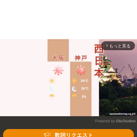
もっと見る
arrow_forward_ios
Powered by 
GliaStudios
Mute
歌詞リクエスト