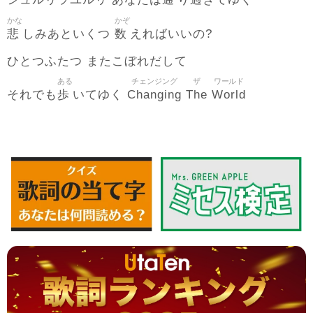
シュルリラユルリ あなたは
り
ぎてゆく
かな
かぞ
悲
数
しみあといくつ
えればいいの?
ひとつふたつ またこぼれだして
ある
チェンジング
ザ
ワールド
歩
Changing
The
World
それでも
いてゆく