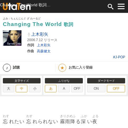
Changing The World 歌詞 上木彩矢 ふりがな付
よみ：ちぇんじんぐ ざ わーるど
Changing The World
歌詞
上木彩矢
2006.7.12 リリース
作詞
上木彩矢
作曲
高森健太
#J-POP
★
試聴
お気に入り登録
文字サイズ
ふりがな
ダークモード
大
中
小
あ
A
OFF
ON
OFF
わす
わす
きりさめふ
ふか
よる
忘
忘
霧雨降
深
夜
れたい
れられない
る
い