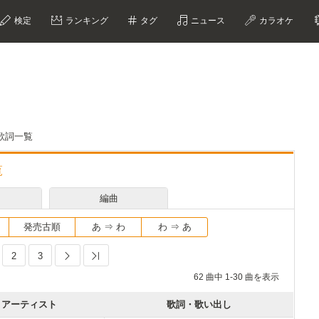
検定
ランキング
タグ
ニュース
カラオケ
歌詞一覧
覧
編曲
発売古順
あ ⇒ わ
わ ⇒ あ
2
3
Next
Last
62 曲中 1-30 曲を表示
アーティスト
歌詞・歌い出し