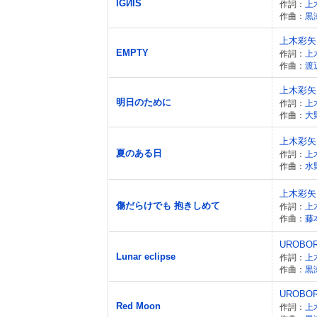
IGИIS
作詞：
上
作曲：
黒
上木彩矢
EMPTY
作詞：
上
作曲：
渡
上木彩矢
明日のために
作詞：
上
作曲：
大
上木彩矢
夏のある日
作詞：
上
作曲：
水
上木彩矢
傷だらけでも 抱きしめて
作詞：
上
作曲：
藤
UROBO
Lunar eclipse
作詞：
上
作曲：
黒
UROBO
Red Moon
作詞：
上