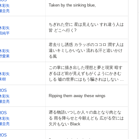
Taken by the sinking blue,
木彩矢
瀬圭亮
ちぎれた空に 星は見えない すれ違う人は
木彩矢
皆 どこへ行く?
田純平
君去りし誘惑 カラッポのココロ 潤す人は
遠いキミしかいない 流れる汗と追いかけ
木彩矢
野愛果
る風
この掌に描き出した理想と夢と現実 暗す
ぎるほど前が見えずもがくようにかきむ
木彩矢
末樹
しる 嘘の世界にはもう騙されはしない 光
の射す未来へ
ROS
Ripping them away these wings
木彩矢
瀬圭亮
遡る物語いつしか人々の血となり肉とな
ROS
る 雨を降らせと今願えども 広がる空には
木彩矢
瀬圭亮
欠片もない Black
ROS