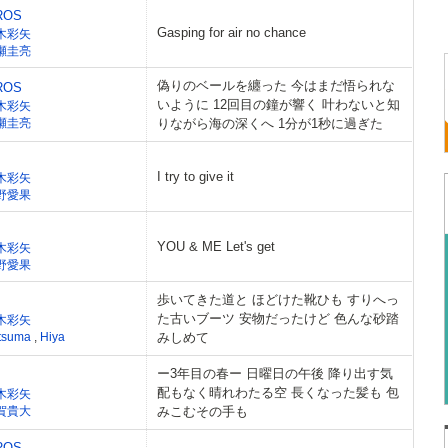
ROS
Gasping for air no chance
木彩矢
瀬圭亮
偽りのベールを纏った 今はまだ悟られな
ROS
いように 12回目の鐘が響く 叶わないと知
木彩矢
瀬圭亮
りながら海の深くへ 1分が1秒に過ぎた
I try to give it
木彩矢
野愛果
YOU & ME Let's get
木彩矢
野愛果
歩いてきた道と ほどけた靴ひも すりへっ
た古いブーツ 安物だったけど 色んな砂踏
木彩矢
tsuma
,
Hiya
みしめて
ー3年目の春ー 日曜日の午後 降り出す気
配もなく晴れわたる空 長くなった髪も 包
木彩矢
賀貴大
みこむその手も
ROS