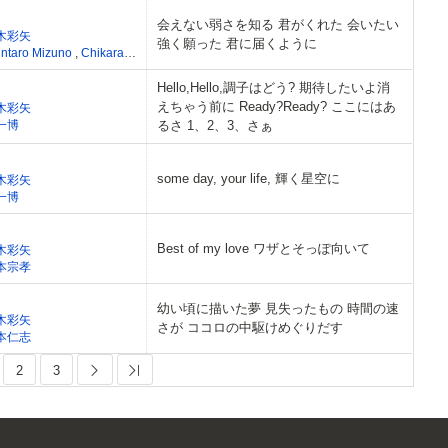
会えない弱さを知る 君がくれた 会いたい
木彩矢
強く願った 君に届くように
intaro Mizuno
,
Chikara Hazama
Hello,Hello,調子はどう? 期待したいよ消
えちゃう前に Ready?Ready? ここにはあ
木彩矢
一博
るさ 1、2、3、さぁ
some day, your life, 輝く星空に
木彩矢
一博
Best of my love ワザとそっぽ向いて
木彩矢
本宗孝
幼い頃に描いた夢 見失ったもの 時間の速
木彩矢
さが ココロの中駆けめぐりだす
本仁志
2
3
Next
Last