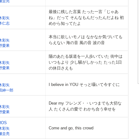
瀬圭亮
最後に残した言葉 たった一言「じゃあ
ね」だって そんなもんだったんだよね 初
木彩矢
本仁志
めから知ってたよ
本当に欲しいモノは なかなか気づいても
木彩矢
らえない 海の音 風の音 波の音
野愛果
陽のあたる坂道を一人歩いていた 街中は
いつもより 少し騒がしかった たった1日
木彩矢
野愛果
の休日さえも
I believe in YOU そっと囁いて今すぐに
木彩矢
田紳一郎
Dear my フレンズ・・いつまでも大切な
木彩矢
人 たくさんの愛で わかち合う幸せを
野愛果
ROS
Come and go, this crowd
木彩矢
瀬圭亮