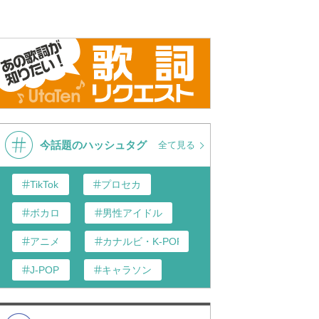
今話題のハッシュタグ
全て見る
TikTok
プロセカ
ボカロ
男性アイドル
アニメ
カナルビ・K-POP和訳
J-POP
キャラソン
歌い手
あんスタ