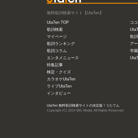
無料歌詞検索サイト【UtaTen】
UtaTen TOP
ココ
歌詞検索
Uta
マイページ
歌詞
歌詞ランキング
アー
歌詞コラム
学園
エンタメニュース
Ut
特集記事
検定・クイズ
カラオケUtaTen
ライブUtaTen
インタビュー
UtaTen 無料歌詞検索サイトの決定版！うたてん
Copyright (C) 2014 IBG Media. All Rights Reserved.