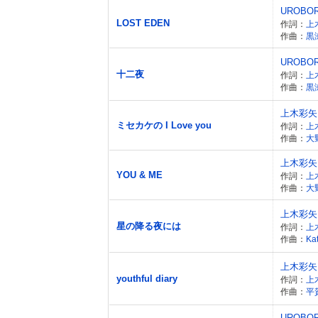
UROBO
LOST EDEN
作詞：
上
作曲：
黒
UROBO
十二夜
作詞：
上
作曲：
黒
上木彩矢
ミセカケの I Love you
作詞：
上
作曲：
大
上木彩矢
YOU & ME
作詞：
上
作曲：
大
上木彩矢
星の降る夜には
作詞：
上
作曲：
Ka
上木彩矢
youthful diary
作詞：
上
作曲：
平
UROBO