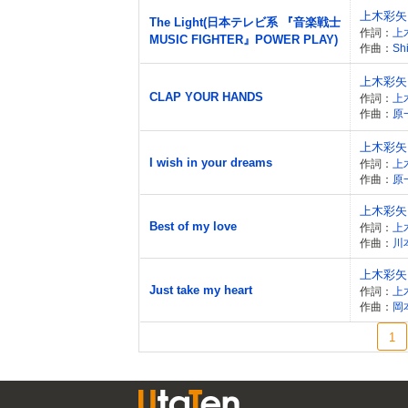
上木彩矢
The Light(日本テレビ系 『音楽戦士
作詞：
上
MUSIC FIGHTER』POWER PLAY)
作曲：
Sh
上木彩矢
CLAP YOUR HANDS
作詞：
上
作曲：
原
上木彩矢
I wish in your dreams
作詞：
上
作曲：
原
上木彩矢
Best of my love
作詞：
上
作曲：
川
上木彩矢
Just take my heart
作詞：
上
作曲：
岡
1