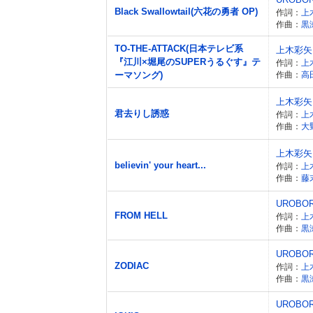
Black Swallowtail(六花の勇者 OP)
作詞：
上
作曲：
黒
TO-THE-ATTACK(日本テレビ系
上木彩矢
『江川×堀尾のSUPERうるぐす』テ
作詞：
上
ーマソング)
作曲：
高
上木彩矢
君去りし誘惑
作詞：
上
作曲：
大
上木彩矢
believin' your heart...
作詞：
上
作曲：
藤
UROBO
FROM HELL
作詞：
上
作曲：
黒
UROBO
ZODIAC
作詞：
上
作曲：
黒
UROBO