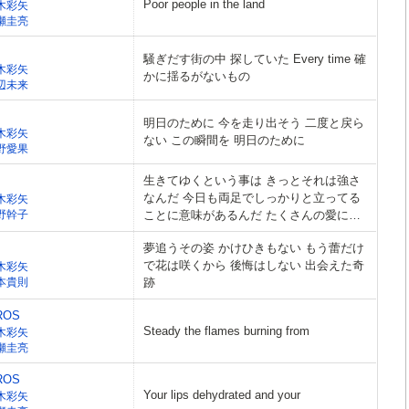
Poor people in the land
木彩矢
瀬圭亮
騒ぎだす街の中 探していた Every time 確
木彩矢
かに揺るがないもの
辺未来
明日のために 今を走り出そう 二度と戻ら
木彩矢
ない この瞬間を 明日のために
野愛果
生きてゆくという事は きっとそれは強さ
なんだ 今日も両足でしっかりと立ってる
木彩矢
野幹子
ことに意味があるんだ たくさんの愛に包
まれた君が
夢追うその姿 かけひきもない もう蕾だけ
で花は咲くから 後悔はしない 出会えた奇
木彩矢
本貴則
跡
ROS
Steady the flames burning from
木彩矢
瀬圭亮
ROS
Your lips dehydrated and your
木彩矢