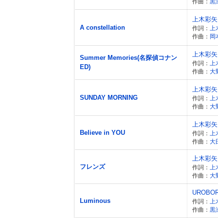
作曲：
黒
上木彩矢
A constellation
作詞：
上
作曲：
岡
上木彩矢
Summer Memories(名探偵コナン
作詞：
上
ED)
作曲：
大
上木彩矢
SUNDAY MORNING
作詞：
上
作曲：
大
上木彩矢
Believe in YOU
作詞：
上
作曲：
大
上木彩矢
フレンズ
作詞：
上
作曲：
大
UROBO
Luminous
作詞：
上
作曲：
黒