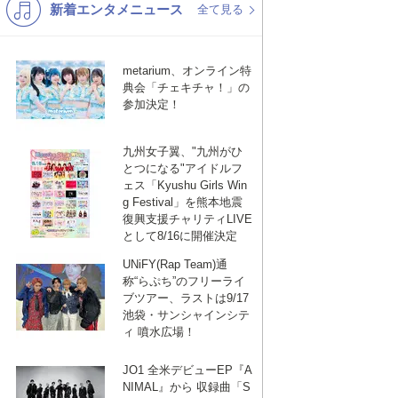
新着エンタメニュース
K-POP
洋楽
全て見る
バンド
演歌・歌謡
metarium、オンライン特
VTuber
ジャニーズ
典会「チェキチャ！」の
参加決定！
九州女子翼、"九州がひ
とつになる"アイドルフ
ェス「Kyushu Girls Win
g Festival」を熊本地震
復興支援チャリティLIVE
として8/16に開催決定
UNiFY(Rap Team)通
称“らぷち”のフリーライ
ブツアー、ラストは9/17
池袋・サンシャインシテ
ィ 噴水広場！
JO1 全米デビューEP『A
NIMAL』から 収録曲「S