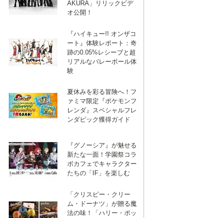
AKURA」リリックビデ
オ公開！
『ハイキュー!! オンザコ
ート』体験レポート：奇
跡の0.05%レシーブと超
リアルなバレーボール体
験
夏休みを彩る冒険へ！フ
ァミマ限定『ポケモンフ
レンダ』スペシャルフレ
ンダピック獲得ガイド
『グノーシア』が魅せる
新たな一面！学園祭コラ
ボカフェでキャラクター
たちの「IF」を楽しむ
「クリスピー・クリー
ム・ドーナツ」が贈る魔
法の味！「ハリー・ポッ