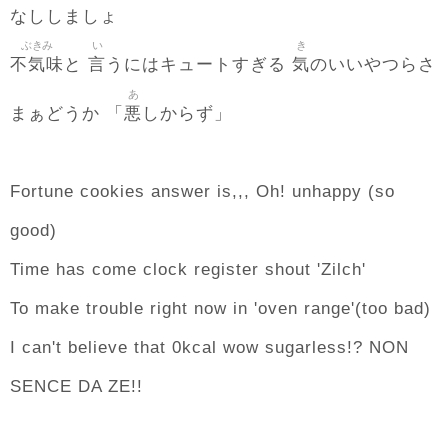
なししましょ
ぶきみ
い
き
不気味
言
気
と
うにはキュートすぎる
のいいやつらさ
あ
悪
まぁどうか 「
しからず」
Fortune cookies answer is,,, Oh! unhappy (so
good)
Time has come clock register shout 'Zilch'
To make trouble right now in 'oven range'(too bad)
I can't believe that 0kcal wow sugarless!? NON
SENCE DA ZE!!