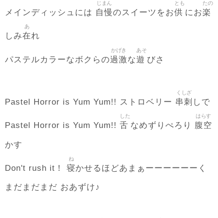
じまん
とも
たの
自慢
供
楽
メインディッシュには
のスイーツをお
にお
あ
在
しみ
れ
かげき
あそ
過激
遊
パステルカラーなボクらの
な
びさ
くしざ
串刺
Pastel Horror is Yum Yum!! ストロベリー
しで
した
はらす
舌
腹空
Pastel Horror is Yum Yum!!
なめずりぺろり
かす
ね
寝
Don't rush it！
かせるほどあまぁーーーーーーく
まだまだまだ おあずけ♪