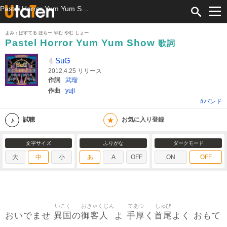
Pastel Horror Yum Yum Show 歌詞 SuG ふりがな付
よみ：ぱすてる ほらー やむ やむ しょー
Pastel Horror Yum Yum Show
歌詞
SuG
2012.4.25 リリース
作詞
武瑠
作曲
yuji
#バンド
★
試聴
お気に入り登録
文字サイズ
ふりがな
ダークモード
大
中
小
あ
A
OFF
ON
OFF
いこく
おきゃくじん
てあつ
しゅび
異国
御客人
手厚
首尾
おいでませ
の
よ
く
よく おもて