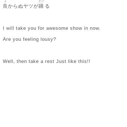
よ
おど
良
踊
からぬヤツが
る
I will take you for awesome show in now.
Are you feeling lousy?
Well, then take a rest Just like this!!