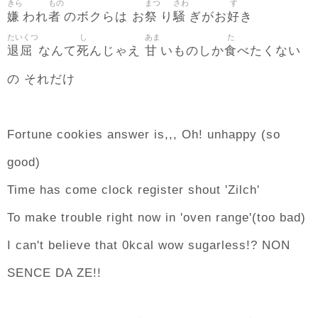
きら
もの
まつ
さわ
す
嫌
者
祭
騒
好
われ
のボクらは お
り
ぎがお
き
たいくつ
し
あま
た
退屈
死
甘
食
なんて
んじゃえ
いものしか
べたくない
の それだけ
Fortune cookies answer is,,, Oh! unhappy (so
good)
Time has come clock register shout 'Zilch'
To make trouble right now in 'oven range'(too bad)
I can't believe that 0kcal wow sugarless!? NON
SENCE DA ZE!!