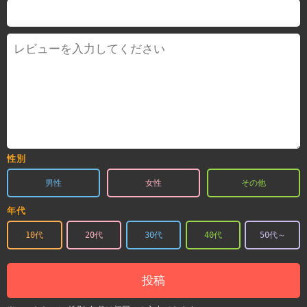
性別
男性
女性
その他
年代
10代
20代
30代
40代
50代～
投稿