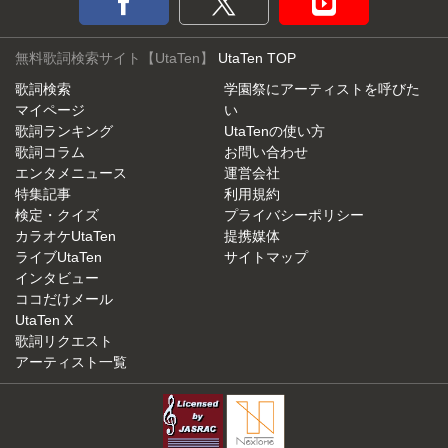
無料歌詞検索サイト【UtaTen】
UtaTen TOP
歌詞検索
学園祭にアーティストを呼びた
マイページ
い
歌詞ランキング
UtaTenの使い方
歌詞コラム
お問い合わせ
エンタメニュース
運営会社
特集記事
利用規約
検定・クイズ
プライバシーポリシー
カラオケUtaTen
提携媒体
ライブUtaTen
サイトマップ
インタビュー
ココだけメール
UtaTen X
歌詞リクエスト
アーティスト一覧