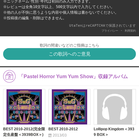
※ニックネーム･性別･年代は初回のみ入力できます。
※レビューは全角10文字以上、500文字以内で入力してください。
※他の人が不快に思うような内容や個人情報は書かないでください。
※投稿後の編集・削除はできません。
UtaTenはreCAPTCHAで保護されています
-
プライバシー
利用契約
歌詞の間違いなどのご指摘はこちら
この歌詞へのご意見
「Pastel Horror Yum Yum Show」収録アルバム
BEST 2010-2012(完全限
BEST 2010-2012
Lollipop Kingdom＜393
定生産盤＜3939BOX＞)
9 BOX＞
2013/03