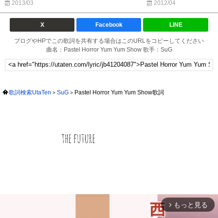
2013/03
2012/04
X
Facebook
LINE
ブログやHPでこの歌詞を共有する場合はこのURLをコピーしてください
曲名：Pastel Horror Yum Yum Show 歌手：SuG
歌詞検索UtaTen
SuG
Pastel Horror Yum Yum Show歌詞
もっと見る
arrow_forward_ios