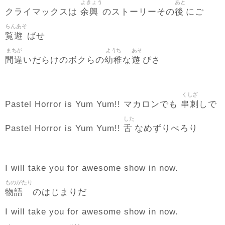
よきょう
あと
余興
後
クライマックスは
のストーリーその
にご
らんあそ
覧遊
ばせ
まちが
ようち
あそ
間違
幼稚
遊
いだらけのボクらの
な
びさ
くしざ
串刺
Pastel Horror is Yum Yum!! マカロンでも
しで
した
舌
Pastel Horror is Yum Yum!!
なめずりぺろり
I will take you for awesome show in now.
ものがたり
物語
のはじまりだ
I will take you for awesome show in now.