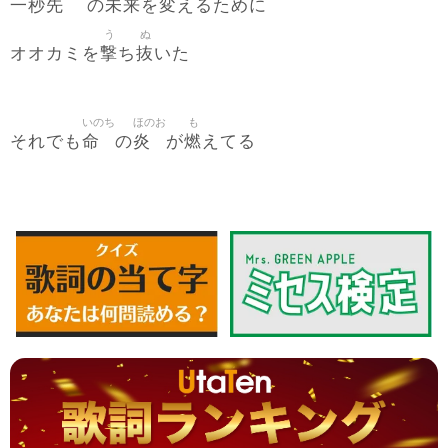
一秒先
未来
変
の
を
えるために
う
ぬ
撃
抜
オオカミを
ち
いた
いのち
ほのお
も
命
炎
燃
それでも
の
が
えてる