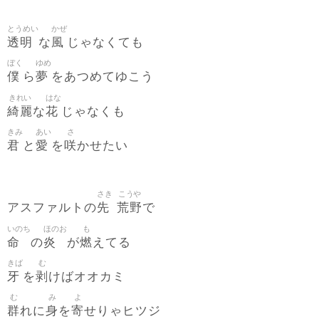
とうめい
かぜ
透明
風
な
じゃなくても
ぼく
ゆめ
僕
夢
ら
をあつめてゆこう
きれい
はな
綺麗
花
な
じゃなくも
きみ
あい
さ
君
愛
咲
と
を
かせたい
さき
こうや
先
荒野
アスファルトの
で
いのち
ほのお
も
命
炎
燃
の
が
えてる
きば
む
牙
剥
を
けばオオカミ
む
み
よ
群
身
寄
れに
を
せりゃヒツジ