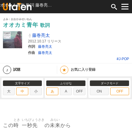
オオカミ青年 歌詞 藤巻亮太 ふりがな付
よみ：おおかみせいねん
オオカミ青年
歌詞
藤巻亮太
2012.10.17 リリース
作詞
藤巻亮太
作曲
藤巻亮太
#J-POP
★
試聴
お気に入り登録
文字サイズ
ふりがな
ダークモード
大
中
小
あ
A
OFF
ON
OFF
とき
いちびょうさき
みらい
時
一秒先
未来
この
の
から