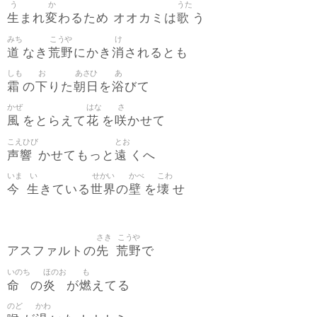
う
か
うた
生
変
歌
まれ
わるため オオカミは
う
みち
こうや
け
道
荒野
消
なき
にかき
されるとも
しも
お
あさひ
あ
霜
下
朝日
浴
の
りた
を
びて
かぜ
はな
さ
風
花
咲
をとらえて
を
かせて
こえひび
とお
声響
遠
かせてもっと
くへ
いま
い
せかい
かべ
こわ
今
生
世界
壁
壊
きている
の
を
せ
さき
こうや
先
荒野
アスファルトの
で
いのち
ほのお
も
命
炎
燃
の
が
えてる
のど
かわ