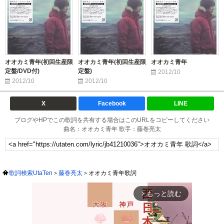
オオカミ青年(初回生産限
オオカミ青年(初回生産限
オオカミ青年
定盤/DVD付)
定盤)
2012/10
2012/10
2012/10
X
Facebook
LINE
ブログやHPでこの歌詞を共有する場合はこのURLをコピーしてください
曲名：オオカミ青年 歌手：藤巻亮太
歌詞検索UtaTen
藤巻亮太
オオカミ青年歌詞
もっと読む
arrow_forward_ios