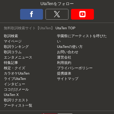
UtaTenをフォロー
無料歌詞検索サイト【UtaTen】
UtaTen TOP
歌詞検索
学園祭にアーティストを呼びた
マイページ
い
歌詞ランキング
UtaTenの使い方
歌詞コラム
お問い合わせ
エンタメニュース
運営会社
特集記事
利用規約
検定・クイズ
プライバシーポリシー
カラオケUtaTen
提携媒体
ライブUtaTen
サイトマップ
インタビュー
ココだけメール
UtaTen X
歌詞リクエスト
アーティスト一覧