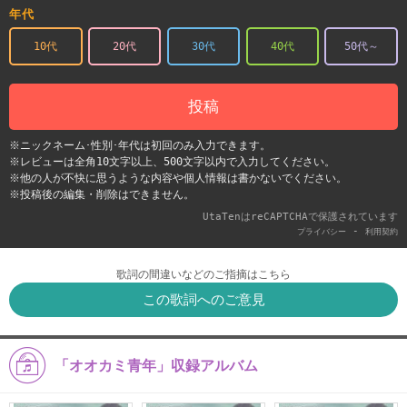
年代
10代
20代
30代
40代
50代～
投稿
※ニックネーム･性別･年代は初回のみ入力できます。
※レビューは全角10文字以上、500文字以内で入力してください。
※他の人が不快に思うような内容や個人情報は書かないでください。
※投稿後の編集・削除はできません。
UtaTenはreCAPTCHAで保護されています
-
プライバシー
利用契約
歌詞の間違いなどのご指摘はこちら
この歌詞へのご意見
「オオカミ青年」収録アルバム