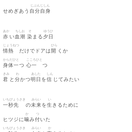
じぶんじしん
自分自身
せめぎあう
あか
ちしお
そ
ゆうひ
赤
血潮
染
夕日
い
まる
じょうねつ
ひら
情熱
開
だけでドアは
くか
からだひと
こころひと
身体一
心一
つ
つ
きみ
わ
あした
しん
君
分
明日
信
と
かつ
を
じてみたい
いちびょうさき
みらい
い
一秒先
未来
生
の
を
きるために
か
つ
噛
付
ヒツジに
み
いた
いちびょうさき
みらい
か