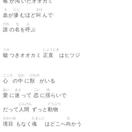
喉
渇
が
いたオオカミ
ち
にじ
さけ
血
滲
叫
が
むほど
んで
だれ
な
よ
誰
名
呼
の
を
ぶ
うそ
しょうじき
嘘
正直
つきオオカミ
はヒツジ
こころ
なか
けもの
心
中
獣
の
に
がいる
あい
まよ
こい
ゆ
愛
迷
恋
揺
に
って
に
らいで
にんげん
どうぶつ
人間
動物
だって
ずっと
さかいめ
たましい
む
境目
魂
向
もなく
はどこへ
かう