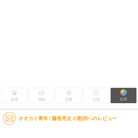
結果
友情
感動
恋愛
元気
オオカミ青年 / 藤巻亮太 の歌詞へのレビュー