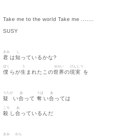
Take me to the world Take me .......
SUSY
きみ
し
君
知
は
っているかな?
ぼく
う
せかい
げんじつ
僕
生
世界
現実
らが
まれたこの
の
を
うたが
あ
うば
あ
疑
合
奪
合
い
って
い
っては
ころ
あ
殺
合
し
っているんだ
きみ
わら