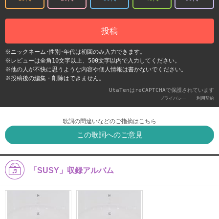
投稿
※ニックネーム･性別･年代は初回のみ入力できます。
※レビューは全角10文字以上、500文字以内で入力してください。
※他の人が不快に思うような内容や個人情報は書かないでください。
※投稿後の編集・削除はできません。
UtaTenはreCAPTCHAで保護されています
-
プライバシー
利用契約
歌詞の間違いなどのご指摘はこちら
この歌詞へのご意見
「SUSY」収録アルバム