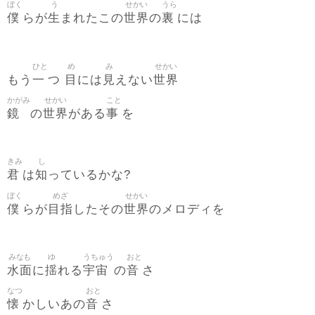
ぼく
う
せかい
うら
僕
生
世界
裏
らが
まれたこの
の
には
ひと
め
み
せかい
一
目
見
世界
もう
つ
には
えない
かがみ
せかい
こと
鏡
世界
事
の
がある
を
きみ
し
君
知
は
っているかな?
ぼく
めざ
せかい
僕
目指
世界
らが
したその
のメロディを
みなも
ゆ
うちゅう
おと
水面
揺
宇宙
音
に
れる
の
さ
なつ
おと
懐
音
かしいあの
さ