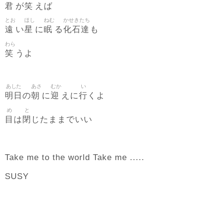
君
笑
が
えば
とお
ほし
ねむ
かせきたち
遠
星
眠
化石達
い
に
る
も
わら
笑
うよ
あした
あさ
むか
い
明日
朝
迎
行
の
に
えに
くよ
め
と
目
閉
は
じたままでいい
Take me to the world Take me .....
SUSY