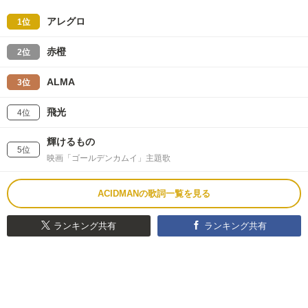
アレグロ
1位
赤橙
2位
ALMA
3位
飛光
4位
輝けるもの
5位
映画「ゴールデンカムイ」主題歌
ACIDMANの歌詞一覧を見る
ランキング共有
ランキング共有