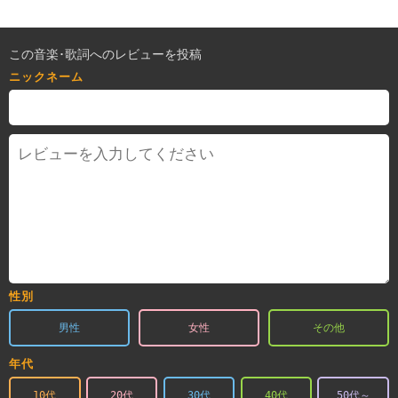
この音楽･歌詞へのレビューを投稿
ニックネーム
性別
男性
女性
その他
年代
10代
20代
30代
40代
50代～