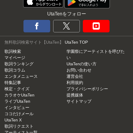
UtaTenをフォロー
無料歌詞検索サイト【UtaTen】
UtaTen TOP
歌詞検索
学園祭にアーティストを呼びた
マイページ
い
歌詞ランキング
UtaTenの使い方
歌詞コラム
お問い合わせ
エンタメニュース
運営会社
特集記事
利用規約
検定・クイズ
プライバシーポリシー
カラオケUtaTen
提携媒体
ライブUtaTen
サイトマップ
インタビュー
ココだけメール
UtaTen X
歌詞リクエスト
アーティスト一覧