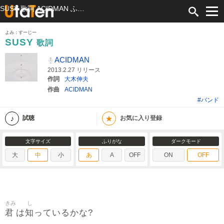
SUSY 歌詞 ACIDMAN ふりがな付
よみ：すーじー
SUSY
歌詞
ACIDMAN
2013.2.27 リリース
作詞
大木伸夫
作曲
ACIDMAN
#バンド
★
試聴
お気に入り登録
文字サイズ
ふりがな
ダークモード
大
中
小
あ
A
OFF
ON
OFF
きみ
し
君
知
は
っているかな?