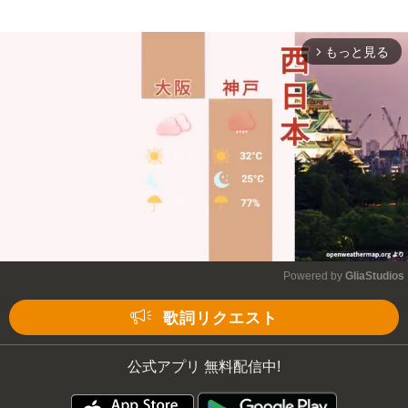
もっと見る
arrow_forward_ios
Powered by 
GliaStudios
Mute
歌詞リクエスト
公式アプリ 無料配信中!