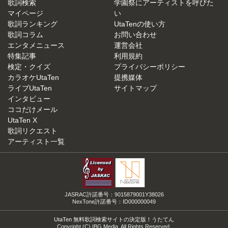
歌詞検索
学園祭にアーティストを呼びた
マイページ
い
歌詞ランキング
UtaTenの使い方
歌詞コラム
お問い合わせ
エンタメニュース
運営会社
特集記事
利用規約
検定・クイズ
プライバシーポリシー
カラオケUtaTen
提携媒体
ライブUtaTen
サイトマップ
インタビュー
ココだけメール
UtaTen X
歌詞リクエスト
アーティスト一覧
JASRAC許諾番号：9015879001Y38026
NexTone許諾番号：ID000000049
UtaTen 無料歌詞検索サイトの決定版！うたてん
Copyright (C) IBG Media. All Rights Reserved.