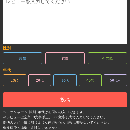
性別
男性
女性
その他
年代
10代
20代
30代
40代
50代～
投稿
※ニックネーム･性別･年代は初回のみ入力できます。
※レビューは全角10文字以上、500文字以内で入力してください。
※他の人が不快に思うような内容や個人情報は書かないでください。
※投稿後の編集・削除はできません。