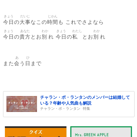
きょう
だいじ
じかん
今日
大事
時間
の
なこの
も これでさよなら
きょう
あなた
わか
きょう
わたし
わか
今日
貴方
別
今日
私
別
の
とお
れ
の
とお
れ
あ
ひ
会
日
また
う
まで
チャラン・ポ・ランタンのメンバーは結婚して
いる？年齢や人気曲も解説
チャラン・ポ・ランタン
特集