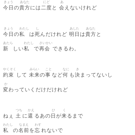
きょう
あなた
にど
あ
今日
貴方
二度
会
の
には
と
えないけれど
きょう
わたし
し
あした
あなた
今日
私
死
明日
貴方
の
は
んだけれど
は
と
あたら
わたし
さいかい
新
私
再会
しい
で
できるわ。
やくそく
みらい
こと
なに
き
約束
未来
事
何
決
して
の
など
も
まってないし
か
変
わっていくだけだけれど
つち
かえ
ひ
く
土
還
日
来
ねぇ
に
るあの
が
るまで
わたし
なまえ
わす
私
名前
忘
の
を
れないで