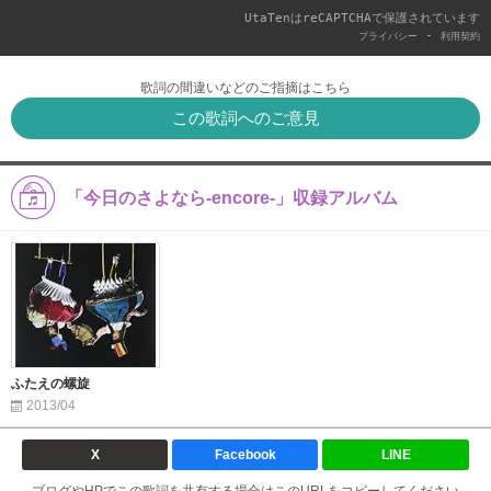
UtaTenはreCAPTCHAで保護されています
-
プライバシー
利用契約
歌詞の間違いなどのご指摘はこちら
この歌詞へのご意見
「今日のさよなら-encore-」収録アルバム
ふたえの螺旋
2013/04
X
Facebook
LINE