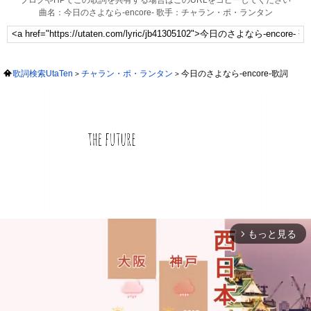
ブログやHPでこの歌詞を共有する場合はこのURLをコピーしてください
曲名：今日のさよなら-encore- 歌手：チャラン・ポ・ランタン
歌詞検索UtaTen
チャラン・ポ・ランタン
今日のさよなら-encore-歌詞
もっと見る
arrow_forward_ios