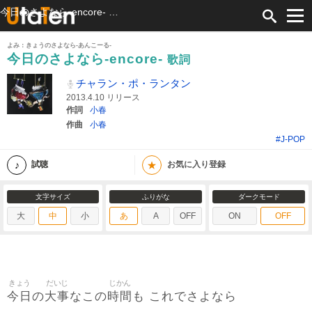
今日のさよなら-encore- 歌詞 チャラン・ポ・ランタン ふりがな付
よみ：きょうのさよなら-あんこーる-
今日のさよなら-encore-
歌詞
チャラン・ポ・ランタン
2013.4.10 リリース
作詞
小春
作曲
小春
#J-POP
★
試聴
お気に入り登録
文字サイズ
ふりがな
ダークモード
大
中
小
あ
A
OFF
ON
OFF
きょう
だいじ
じかん
今日
大事
時間
の
なこの
も これでさよなら