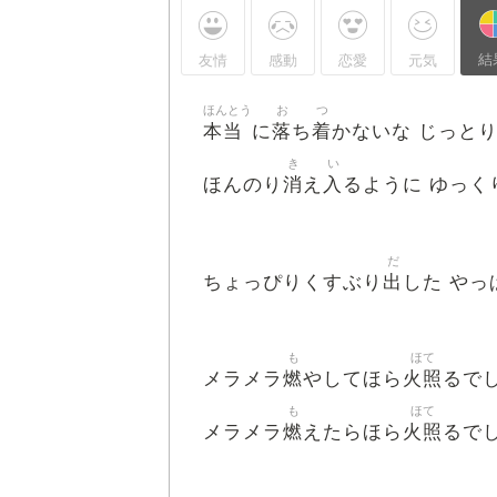
結
友情
感動
恋愛
元気
ほんとう
お
つ
本当
落
着
に
ち
かないな じっと
き
い
消
入
ほんのり
え
るように ゆっく
だ
出
ちょっぴりくすぶり
した やっ
も
ほて
燃
火照
メラメラ
やしてほら
るで
も
ほて
燃
火照
メラメラ
えたらほら
るで