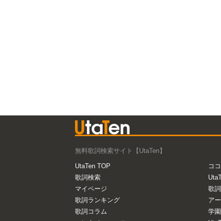
無料歌詞検索サイト【UtaTen】
UtaTen TOP
ココ
歌詞検索
Uta
マイページ
歌詞
歌詞ランキング
アー
歌詞コラム
学園