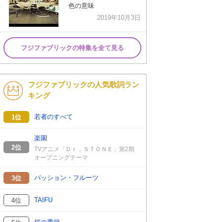
色の意味
2019年10月3日
フジファブリックの特集を全て見る
フジファブリックの人気歌詞ラン
キング
若者のすべて
1位
楽園
2位
TVアニメ「Ｄｒ．ＳＴＯＮＥ」第2期
オープニングテーマ
パッション・フルーツ
3位
TAIFU
4位