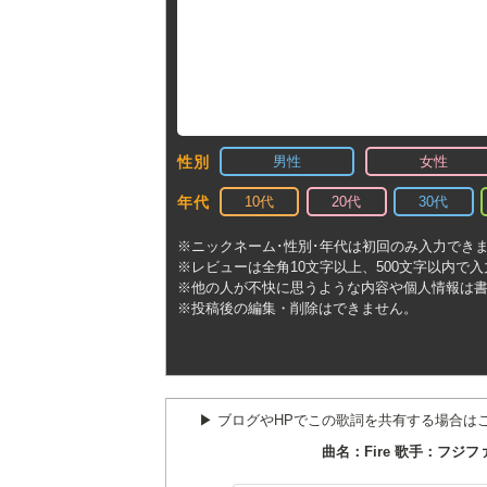
男性
女性
性別
10代
20代
30代
年代
※ニックネーム･性別･年代は初回のみ入力でき
※レビューは全角10文字以上、500文字以内で
※他の人が不快に思うような内容や個人情報は
※投稿後の編集・削除はできません。
▶︎ ブログやHPでこの歌詞を共有する場合は
曲名：Fire 歌手：フジ