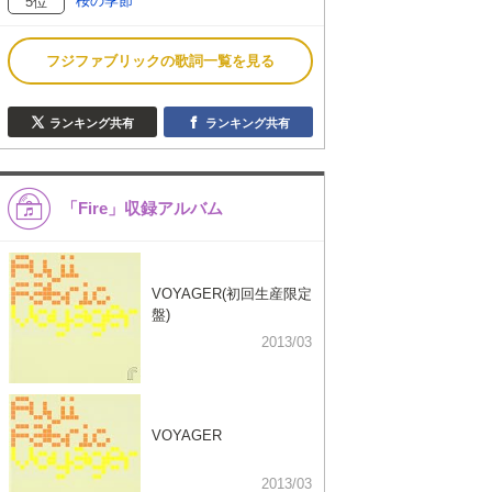
桜の季節
5位
フジファブリックの歌詞一覧を見る
ランキング共有
ランキング共有
「Fire」収録アルバム
VOYAGER(初回生産限定
盤)
2013/03
VOYAGER
2013/03