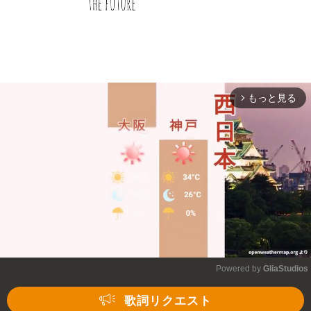
もっと見る
arrow_forward_ios
Powered by 
GliaStudios
Mute
歌詞リクエスト