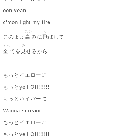
ooh yeah
c'mon light my fire
たか
と
高
飛
このまま
みに
ばして
すべ
み
全
見
てを
せるから
もっとイエローに
もっとyell OH!!!!!!
もっとハイパーに
Wanna scream
もっとイエローに
もっとyell OH!!!!!!