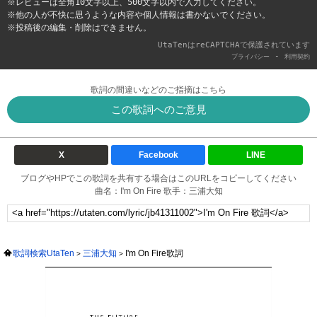
※レビューは全角10文字以上、500文字以内で入力してください。
※他の人が不快に思うような内容や個人情報は書かないでください。
※投稿後の編集・削除はできません。
UtaTenはreCAPTCHAで保護されています
-
プライバシー
利用契約
歌詞の間違いなどのご指摘はこちら
この歌詞へのご意見
X
Facebook
LINE
ブログやHPでこの歌詞を共有する場合はこのURLをコピーしてください
曲名：I'm On Fire 歌手：三浦大知
歌詞検索UtaTen
三浦大知
I'm On Fire歌詞