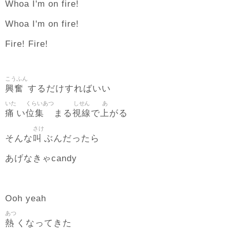
Whoa I'm on fire!
Whoa I'm on fire!
Fire! Fire!
こうふん
興奮
するだけすればいい
いた
くらいあつ
しせん
あ
痛
位集
視線
上
い
まる
で
がる
さけ
叫
そんな
ぶんだったら
あげなきゃcandy
Ooh yeah
あつ
熱
くなってきた