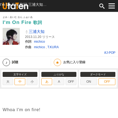
I'm On Fire 歌詞 三浦大知 ふりがな付
よみ：あいむ おん ふぁいあ
I'm On Fire
歌詞
三浦大知
2013.11.20 リリース
作詞
michico
作曲
michico
,
T.KURA
#J-POP
★
試聴
お気に入り登録
文字サイズ
ふりがな
ダークモード
大
中
小
あ
A
OFF
ON
OFF
Whoa I'm on fire!