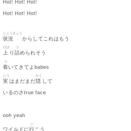
Hot! Hot! Hot!
Hot! Hot! Hot!
じょうきょう
状況
からしてこれはもう
のぼ
つ
上
詰
り
められそう
つ
着
いてきてよbabes
じつ
かく
実
隠
はまだまだ
して
いるのさtrue face
ooh yeah
い
行
ワイルドに
こう