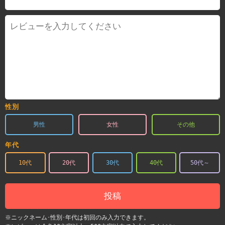
性別
男性
女性
その他
年代
10代
20代
30代
40代
50代～
投稿
※ニックネーム･性別･年代は初回のみ入力できます。