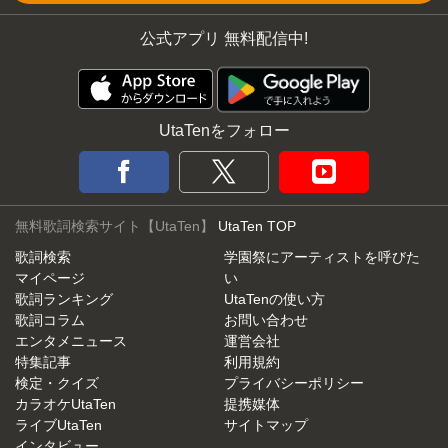
公式アプリ 無料配信中!
UtaTenをフォロー
無料歌詞検索サイト【UtaTen】
UtaTen TOP
歌詞検索
学園祭にアーティストを呼びた
マイページ
い
歌詞ランキング
UtaTenの使い方
歌詞コラム
お問い合わせ
エンタメニュース
運営会社
特集記事
利用規約
検定・クイズ
プライバシーポリシー
カラオケUtaTen
提携媒体
ライブUtaTen
サイトマップ
インタビュー