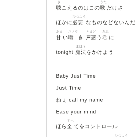
き
うた
聴
歌
こえるのはこの
だけさ
ひつよう
必要
ほかに
なものなどないんだ
あま
ささや
とまど
きみ
甘
囁
戸惑
君
い
き
う
に
まほう
魔法
tonight
をかけよう
Baby Just Time
Just Time
ねぇ call my name
Ease your mind
すべ
全
ほら
てをコントロール
ひつよう