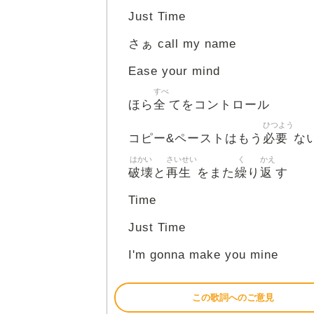
Just Time
さぁ call my name
Ease your mind
すべ
全
ほら
てをコントロール
ひつよう
必要
コピー&ペーストはもう
な
はかい
さいせい
く
かえ
破壊
再生
繰
返
と
をまた
り
す
Time
Just Time
I'm gonna make you mine
この歌詞へのご意見