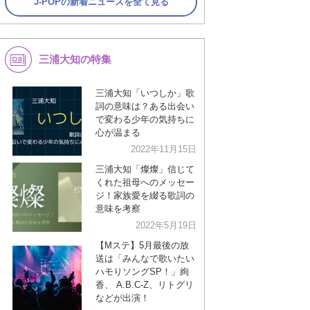
J-POPの新着ニュースを全て見る
三浦大知の特集
三浦大知「いつしか」歌
詞の意味は？ある出会い
で変わる少年の気持ちに
心が温まる
2022年11月15日
三浦大知「燦燦」信じて
くれた祖母へのメッセー
ジ！家族愛を綴る歌詞の
意味を考察
2022年5月19日
【Mステ】5月最後の放
送は「みんなで歌いたい
ハモりソングSP！」絢
香、 A.B.C-Z、リトグリ
などが出演！