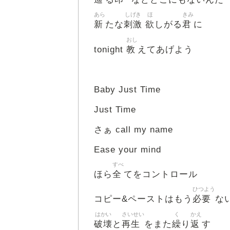
あら
しげき
ほ
きみ
新
刺激
欲
君
たな
しがる
に
おし
教
tonight
えてあげよう
Baby Just Time
Just Time
さぁ call my name
Ease your mind
すべ
全
ほら
てをコントロール
ひつよう
必要
コピー&ペーストはもう
な
はかい
さいせい
く
かえ
破壊
再生
繰
返
と
をまた
り
す