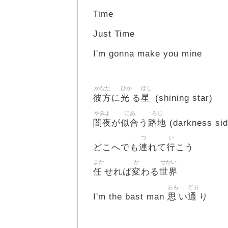
Time
Just Time
I'm gonna make you mine
かなた
ひか
ほし
彼方
光
星
に
る
(shining star)
やみよ
にあ
ろじ
闇夜
似合
路地
が
う
(darkness sid
つ
い
連
行
どこへでも
れて
こう
まか
か
せかい
任
変
世界
せれば
わる
おも
どお
思
通
I'm the bast man
い
り