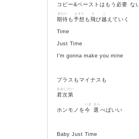
必要
コピー&ペーストはもう
な
きたい
よそう
と
こ
期待
予想
飛
越
も
も
び
えていく
Time
Just Time
I'm gonna make you mine
プラスもマイナスも
きみしだい
君次第
いま
えら
今
選
ホンモノを
べばいい
Baby Just Time