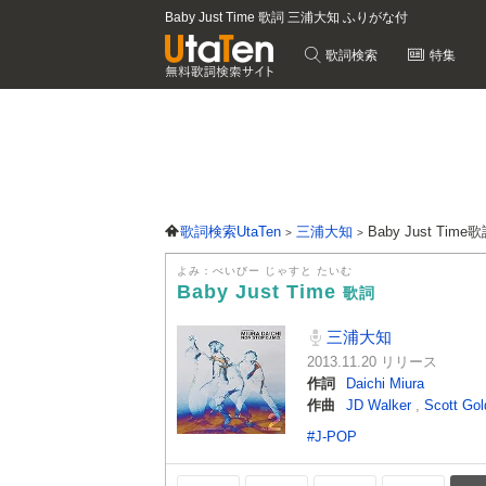
Baby Just Time 歌詞 三浦大知 ふりがな付
歌詞検索
特集
歌詞検索UtaTen
三浦大知
Baby Just Time
よみ：べいびー じゃすと たいむ
Baby Just Time
歌詞
三浦大知
2013.11.20 リリース
作詞
Daichi Miura
作曲
JD Walker
,
Scott Go
#J-POP