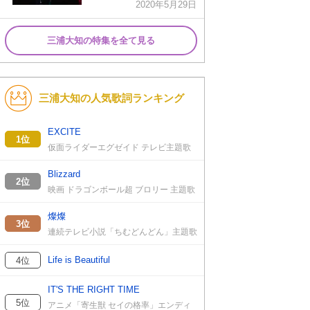
2020年5月29日
三浦大知の特集を全て見る
三浦大知の人気歌詞ランキング
EXCITE
1位
仮面ライダーエグゼイド テレビ主題歌
Blizzard
2位
映画 ドラゴンボール超 ブロリー 主題歌
燦燦
3位
連続テレビ小説「ちむどんどん」主題歌
Life is Beautiful
4位
IT'S THE RIGHT TIME
5位
アニメ「寄生獣 セイの格率」エンディ