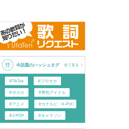
今話題のハッシュタグ
全て見る
TikTok
プロセカ
ボカロ
男性アイドル
アニメ
カナルビ・K-POP和訳
J-POP
キャラソン
あんスタ
歌い手