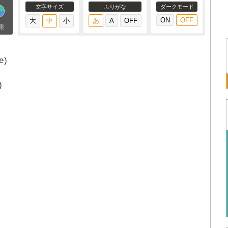
文字サイズ
ふりがな
ダークモード
果
e)
)