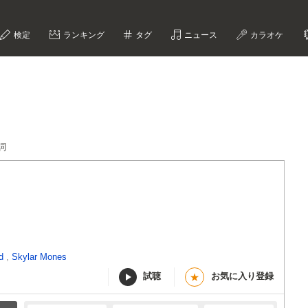
検定
ランキング
タグ
ニュース
カラオケ
歌詞
ld
,
Skylar Mones
試聴
お気に入り登録
★