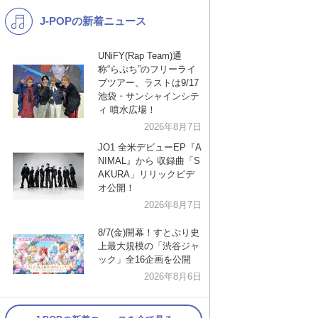
J-POPの新着ニュース
K-POP
バンド
演歌・歌謡
洋楽
UNiFY(Rap Team)通
称“らぷち”のフリーライ
VTuber
ディズニー
ブツアー、ラストは9/17
池袋・サンシャインシテ
ィ 噴水広場！
2026年8月7日
JO1 全米デビューEP『A
NIMAL』から 収録曲「S
AKURA」リリックビデ
オ公開！
2026年8月7日
8/7(金)開幕！すとぷり史
上最大規模の「渋谷ジャ
ック」全16企画を公開
2026年8月6日