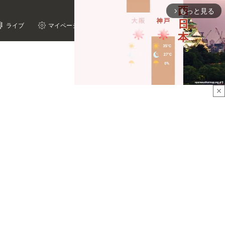
もっと見る
arrow_forward_ios
ライブ
マイページ
close
Mute