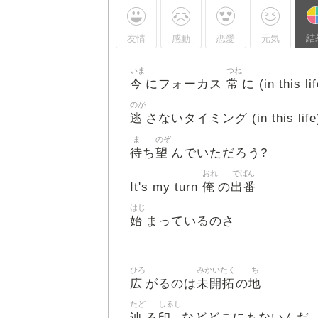
結
友情
感動
恋愛
元気
いま
つね
今
常
にフォーカス
に (in this lif
のが
逃
さないタイミング (in this life
ま
のぞ
待
望
ち
んでいただろう?
おれ
でばん
俺
出番
It's my turn
の
はじ
始
まっているのさ
ひろ
みかいたく
ち
広
未開拓
地
がるのは
の
たど
しるし
辿
印
る
などどこにもないんだ