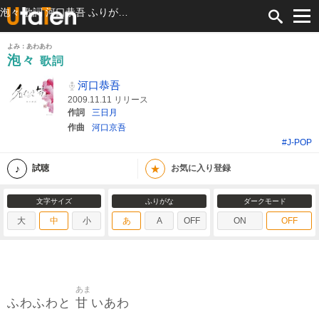
泡々 歌詞 河口恭吾 ふりがな付
よみ：あわあわ
泡々
歌詞
河口恭吾
2009.11.11 リリース
作詞
三日月
作曲
河口京吾
#J-POP
★
試聴
お気に入り登録
文字サイズ
ふりがな
ダークモード
大
中
小
あ
A
OFF
ON
OFF
あま
甘
ふわふわと
いあわ