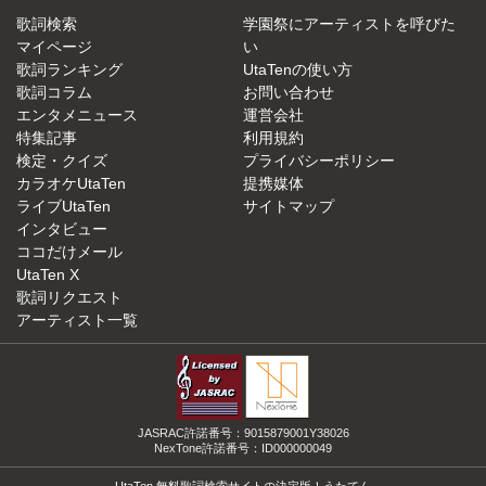
歌詞検索
学園祭にアーティストを呼びた
マイページ
い
歌詞ランキング
UtaTenの使い方
歌詞コラム
お問い合わせ
エンタメニュース
運営会社
特集記事
利用規約
検定・クイズ
プライバシーポリシー
カラオケUtaTen
提携媒体
ライブUtaTen
サイトマップ
インタビュー
ココだけメール
UtaTen X
歌詞リクエスト
アーティスト一覧
JASRAC許諾番号：9015879001Y38026
NexTone許諾番号：ID000000049