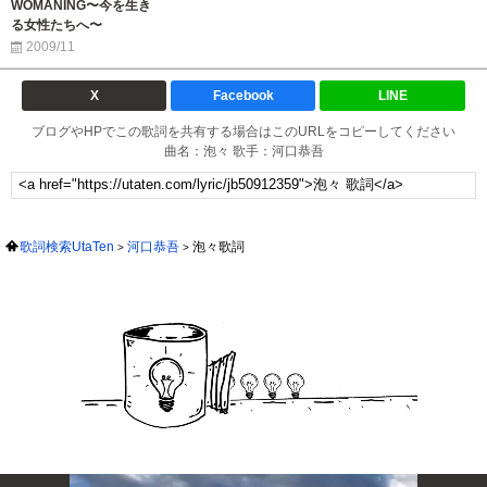
WOMANING〜今を生き
る女性たちへ〜
2009/11
X
Facebook
LINE
ブログやHPでこの歌詞を共有する場合はこのURLをコピーしてください
曲名：泡々 歌手：河口恭吾
歌詞検索UtaTen
河口恭吾
泡々歌詞