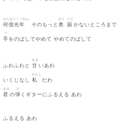
なんおくこうねん
おく
とど
何億光年
奥
届
そのもっと
かないところまで
て
手
をのばしてやめて やめてのばして
あま
甘
ふわふわと
いあわ
わたし
私
いくじなし
だわ
きみ
ひ
君
弾
の
くギターにふるえる あわ
ふるえる あわ