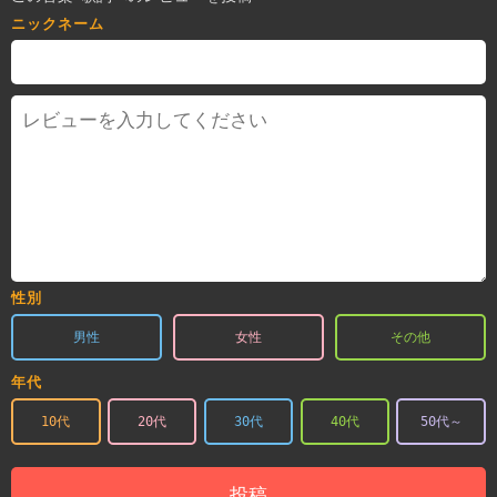
ニックネーム
性別
男性
女性
その他
年代
10代
20代
30代
40代
50代～
投稿