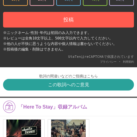
投稿
※ニックネーム･性別･年代は初回のみ入力できます。
※レビューは全角10文字以上、500文字以内で入力してください。
※他の人が不快に思うような内容や個人情報は書かないでください。
※投稿後の編集・削除はできません。
UtaTenはreCAPTCHAで保護されています
-
プライバシー
利用契約
歌詞の間違いなどのご指摘はこちら
この歌詞へのご意見
「Here To Stay」収録アルバム