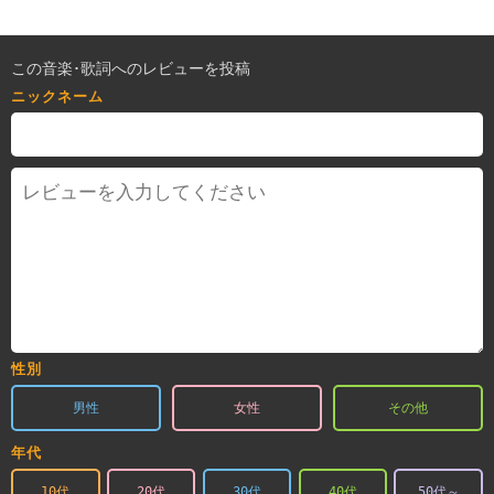
この音楽･歌詞へのレビューを投稿
ニックネーム
性別
男性
女性
その他
年代
10代
20代
30代
40代
50代～