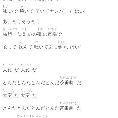
およ
や
泳
焼
いで
いて そいでナンパして はい!
あ、そうそうそう
きょうれつ
にお
よる
いちば
強烈
臭
夜
市場
な
いの
の
で
く
の
は
たお
喰
飲
吐
倒
って
んで
いてぶっ
れ はい!
たいへん
たいへん
大変
大変
だ
だ
ちゃばんげき
茶番劇
とんだとんだとんだとんだ
だ
たいへん
たいへん
大変
大変
だ
だ
ちゃばんげき
茶番劇
とんだとんだとんだとんだ
だ
ちゃばんげき
かんそう