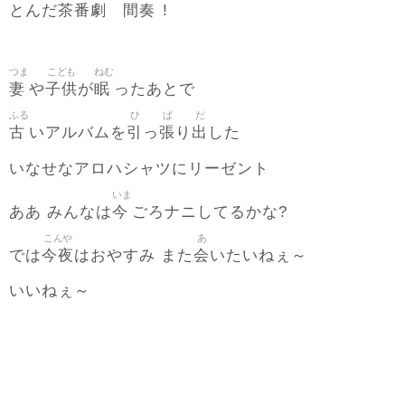
茶番劇
間奏
とんだ
!
つま
こども
ねむ
妻
子供
眠
や
が
ったあとで
ふる
ひ
ぱ
だ
古
引
張
出
いアルバムを
っ
り
した
いなせなアロハシャツにリーゼント
いま
今
ああ みんなは
ごろナニしてるかな?
こんや
あ
今夜
会
では
はおやすみ また
いたいねぇ～
いいねぇ～