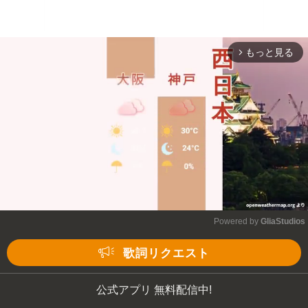
もっと見る
arrow_forward_ios
Powered by 
GliaStudios
Mute
歌詞リクエスト
公式アプリ 無料配信中!