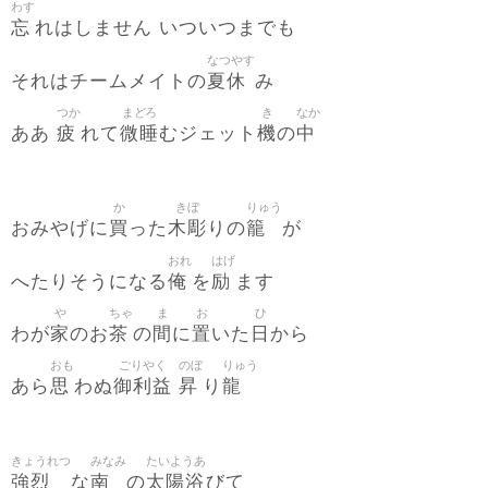
わす
忘
れはしません いついつまでも
なつやす
夏休
それはチームメイトの
み
つか
まどろ
き
なか
疲
微睡
機
中
ああ
れて
むジェット
の
か
きぼ
りゅう
買
木彫
籠
おみやげに
った
りの
が
おれ
はげ
俺
励
へたりそうになる
を
ます
や
ちゃ
ま
お
ひ
家
茶
間
置
日
わが
のお
の
に
いた
から
おも
ごりやく
のぼ
りゅう
思
御利益
昇
龍
あら
わぬ
り
きょうれつ
みなみ
たいようあ
強烈
南
太陽浴
な
の
びて