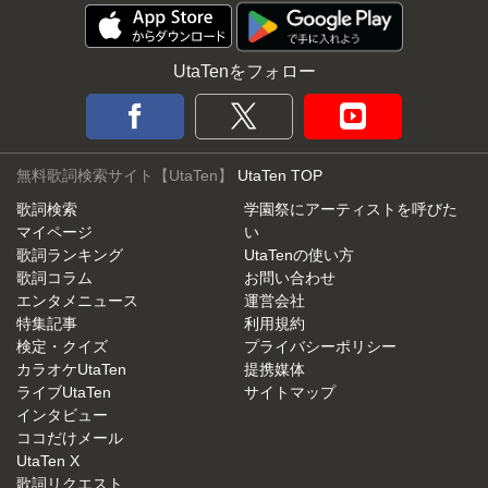
UtaTenをフォロー
無料歌詞検索サイト【UtaTen】
UtaTen TOP
歌詞検索
学園祭にアーティストを呼びた
マイページ
い
歌詞ランキング
UtaTenの使い方
歌詞コラム
お問い合わせ
エンタメニュース
運営会社
特集記事
利用規約
検定・クイズ
プライバシーポリシー
カラオケUtaTen
提携媒体
ライブUtaTen
サイトマップ
インタビュー
ココだけメール
UtaTen X
歌詞リクエスト