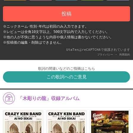
投稿
※ニックネーム･性別･年代は初回のみ入力できます。
※レビューは全角10文字以上、500文字以内で入力してください。
※他の人が不快に思うような内容や個人情報は書かないでください。
※投稿後の編集・削除はできません。
UtaTenはreCAPTCHAで保護されています
-
プライバシー
利用契約
歌詞の間違いなどのご指摘はこちら
この歌詞へのご意見
「木彫りの龍」収録アルバム