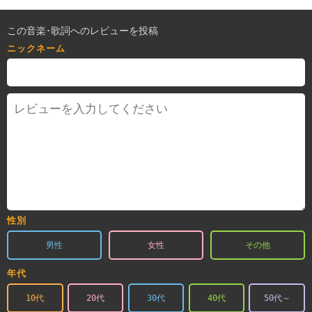
この音楽･歌詞へのレビューを投稿
ニックネーム
性別
男性
女性
その他
年代
10代
20代
30代
40代
50代～