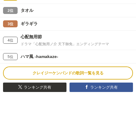
タオル
2位
ギラギラ
3位
心配無用節
4位
ドラマ「心配無用ノ介 天下御免」エンディングテーマ
ハマ風 -hamakaze-
5位
クレイジーケンバンドの歌詞一覧を見る
ランキング共有
ランキング共有