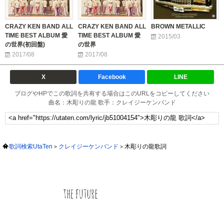
CRAZY KEN BAND ALL
CRAZY KEN BAND ALL
BROWN METALLIC
TIME BEST ALBUM 愛
TIME BEST ALBUM 愛
2015/03
の世界(初回盤)
の世界
2017/08
2017/08
X
Facebook
LINE
ブログやHPでこの歌詞を共有する場合はこのURLをコピーしてください
曲名：木彫りの龍 歌手：クレイジーケンバンド
歌詞検索UtaTen
クレイジーケンバンド
木彫りの龍歌詞