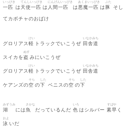
いっぴき
てんしいっぴき
にんげんいっぴき
あくまいっぴき
ぶた
一匹
天使一匹
人間一匹
悪魔一匹
豚
は
は
は
は
そし
てカボチャのおばけ
けい
いなかみち
軽
田舎道
グロリアス
トラックでいこうぜ
ぬす
盗
スイカを
みにいこうぜ
けい
いなかみち
軽
田舎道
グロリアス
トラックでいこうぜ
そら
した
そら
した
空
下
空
下
ケアンズの
の
ベニスの
の
みずうみ
さかな
いろ
すばや
湖
魚
色
素早
には
だっているんだ
はシルバー
く
およ
泳
いだ