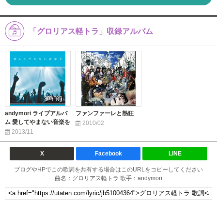
「グロリアス軽トラ」収録アルバム
andymori ライブアルバ
ファンファーレと熱狂
ム 愛してやまない音楽を
2010/02
2013/11
X
Facebook
LINE
ブログやHPでこの歌詞を共有する場合はこのURLをコピーしてください
曲名：グロリアス軽トラ 歌手：andymori