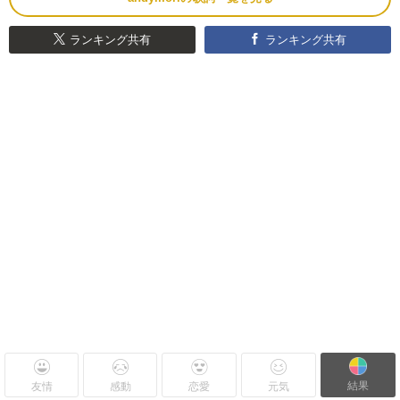
ランキング共有
ランキング共有
結果
友情
感動
恋愛
元気