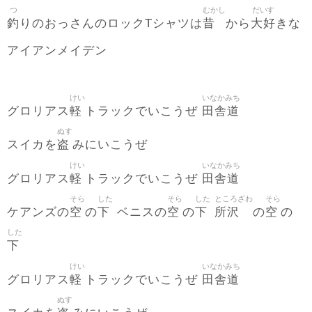
つ
むかし
だいす
釣
昔
大好
りのおっさんのロックTシャツは
から
きな
アイアンメイデン
けい
いなかみち
軽
田舎道
グロリアス
トラックでいこうぜ
ぬす
盗
スイカを
みにいこうぜ
けい
いなかみち
軽
田舎道
グロリアス
トラックでいこうぜ
そら
した
そら
した
ところざわ
そら
空
下
空
下
所沢
空
ケアンズの
の
ベニスの
の
の
の
した
下
けい
いなかみち
軽
田舎道
グロリアス
トラックでいこうぜ
ぬす