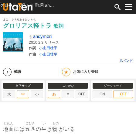
グロリアス軽トラ 歌詞 andymori ふりがな付
よみ：ぐろりあすけいとら
グロリアス軽トラ
歌詞
andymori
2010.2.3 リリース
作詞
小山田壮平
作曲
小山田壮平
#バンド
★
試聴
お気に入り登録
文字サイズ
ふりがな
ダークモード
大
中
小
あ
A
OFF
ON
OFF
じめん
ごひき
い
もの
地面
五匹
生
物
には
の
き
がいる