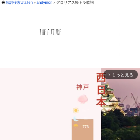
歌詞検索UtaTen
andymori
グロリアス軽トラ歌詞
もっと見る
arrow_forward_ios