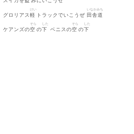
盗
スイカを
みにいこうぜ
けい
いなかみち
軽
田舎道
グロリアス
トラックでいこうぜ
そら
した
そら
した
空
下
空
下
ケアンズの
の
ベニスの
の