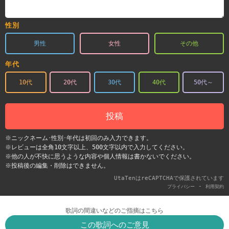
性別
男性
女性
その他
年代
10代
20代
30代
40代
50代～
投稿
※ニックネーム･性別･年代は初回のみ入力できます。
※レビューは全角10文字以上、500文字以内で入力してください。
※他の人が不快に思うような内容や個人情報は書かないでください。
※投稿後の編集・削除はできません。
UtaTenはreCAPTCHAで保護されています
-
プライバシー
利用契約
歌詞の間違いなどのご指摘はこちら
この歌詞へのご意見