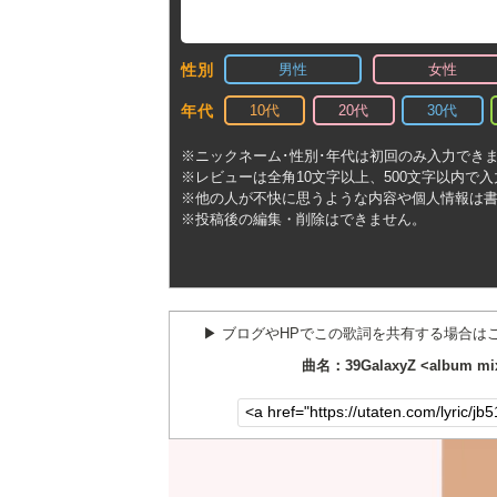
男性
女性
性別
10代
20代
30代
年代
※ニックネーム･性別･年代は初回のみ入力でき
※レビューは全角10文字以上、500文字以内で
※他の人が不快に思うような内容や個人情報は
※投稿後の編集・削除はできません。
▶︎ ブログやHPでこの歌詞を共有する場合は
曲名：39GalaxyZ <album m