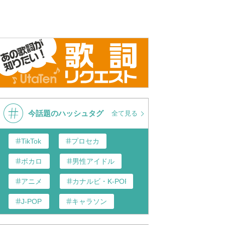
今話題のハッシュタグ
全て見る
TikTok
プロセカ
ボカロ
男性アイドル
アニメ
カナルビ・K-POP和訳
J-POP
キャラソン
あんスタ
歌い手