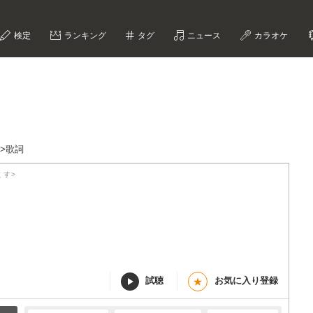
検定
ランキング
タグ
ニュース
カラオケ
ix>歌詞
くす>
試聴
お気に入り登録
★