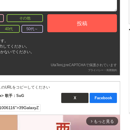
その他
投稿
40代
50代～
ます。
入力してください。
書かないでください。
UtaTenはreCAPTCHAで保護されています
-
プライバシー
利用契約
このURLをコピーしてください
ix> 歌手：SuG
X
Facebook
もっと見る
arrow_forward_ios