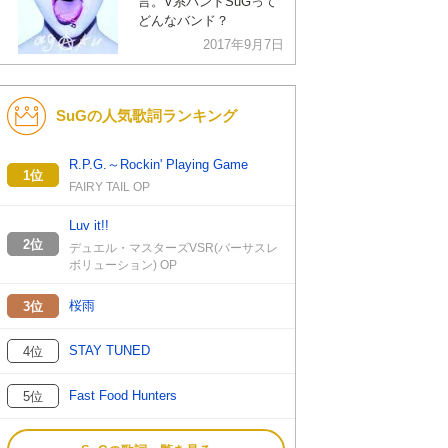
言。V系バンドSuGって
どんなバンド？
2017年9月7日
SuGの人気歌詞ランキング
R.P.G.～Rockin' Playing Game
1位
FAIRY TAIL OP
Luv it!!
2位
デュエル・マスターズVSR(バーサスレ
ボリューション) OP
桜雨
3位
STAY TUNED
4位
Fast Food Hunters
5位