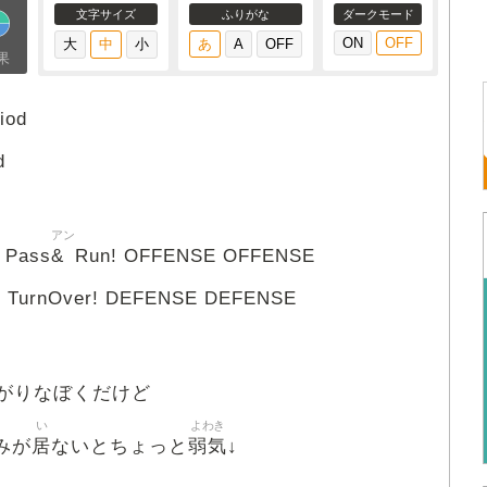
文字サイズ
ふりがな
ダークモード
果
iod
d
アン
&
 Pass
Run! OFFENSE OFFENSE
! TurnOver! DEFENSE DEFENSE
がりなぼくだけど
い
よわき
居
弱気
みが
ないとちょっと
↓