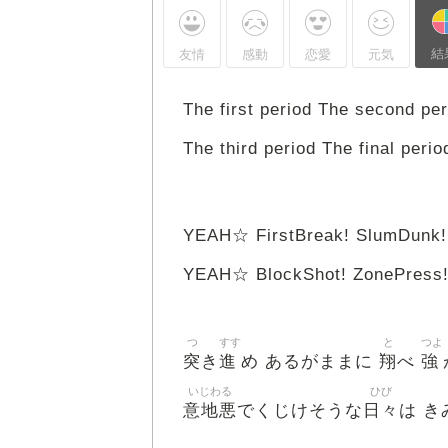
結
友情
感動
恋愛
元気
The first period The second per
The third period The final perio
YEAH☆ FirstBreak! SlumDunk!
YEAH☆ BlockShot! ZonePress
つ
すす
と
つよ
突
進
翔
強
き
め あるがままに
べ
いじわる
ひび
意地悪
日々
でくじけそうな
は き