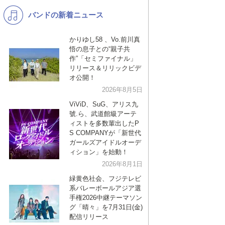
バンドの新着ニュース
K-POP
バンド
演歌・歌謡
洋楽
かりゆし58 、Vo.前川真
悟の息子との“親子共
VTuber
ディズニー
作”「セミファイナル」
リリース＆リリックビデ
オ公開！
2026年8月5日
ViViD、SuG、アリス九
號.ら、武道館級アーテ
ィストを多数輩出したP
S COMPANYが「新世代
ガールズアイドルオーデ
ィション」を始動！
2026年8月1日
緑黄色社会、フジテレビ
系バレーボールアジア選
手権2026中継テーマソン
グ「晴々」を7月31日(金)
配信リリース