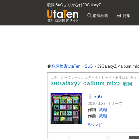
歌詞 SuG ふりがな付
39GalaxyZ
歌詞検索
特集
歌詞検索UtaTen
SuG
39GalaxyZ <album m
よみ：さーてぃーないんぎゃらくしーず <あるばむ みっ
39GalaxyZ <album mix>
歌詞
SuG
2010.3.27 リリース
作詞
武瑠
作曲
武瑠
#バンド