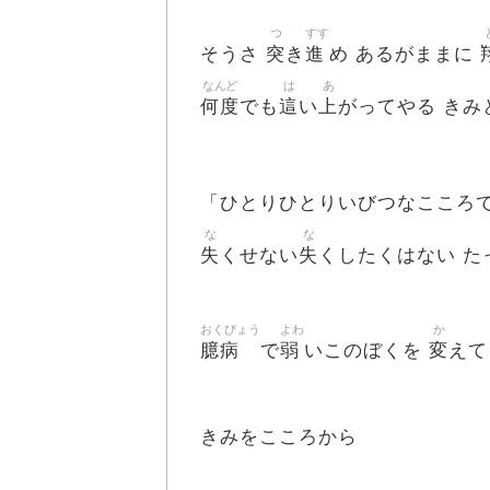
つ
すす
突
進
そうさ
き
め あるがままに
なんど
は
あ
何度
這
上
でも
い
がってやる きみ
「ひとりひとりいびつなこころで
な
な
失
失
くせない
くしたくはない た
おくびょう
よわ
か
臆病
弱
変
で
いこのぼくを
えて
きみをこころから