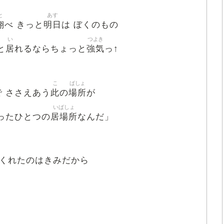
と
あす
翔
明日
べ きっと
は ぼくのもの
い
つよき
居
強気
と
れるならちょっと
っ↑
こ
ばしょ
此
場所
 ささえあう
の
が
いばしょ
居場所
ったひとつの
なんだ」
くれたのはきみだから