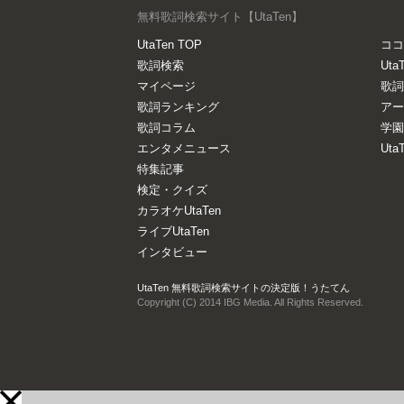
無料歌詞検索サイト【UtaTen】
UtaTen TOP
ココ
歌詞検索
Uta
マイページ
歌詞
歌詞ランキング
アー
歌詞コラム
学園
エンタメニュース
Ut
特集記事
検定・クイズ
カラオケUtaTen
ライブUtaTen
インタビュー
UtaTen 無料歌詞検索サイトの決定版！うたてん
Copyright (C) 2014 IBG Media. All Rights Reserved.