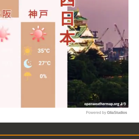
Powered by 
GliaStudios
Mute