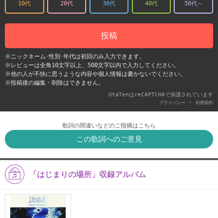
10代
20代
30代
40代
50代～
投稿
※ニックネーム･性別･年代は初回のみ入力できます。
※レビューは全角10文字以上、500文字以内で入力してください。
※他の人が不快に思うような内容や個人情報は書かないでください。
※投稿後の編集・削除はできません。
UtaTenはreCAPTCHAで保護されています
-
プライバシー
利用契約
歌詞の間違いなどのご指摘はこちら
この歌詞へのご意見
「はじまりの場所」収録アルバム