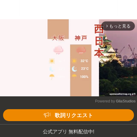
もっと見る
arrow_forward_ios
Powered by 
GliaStudios
Mute
歌詞リクエスト
公式アプリ 無料配信中!