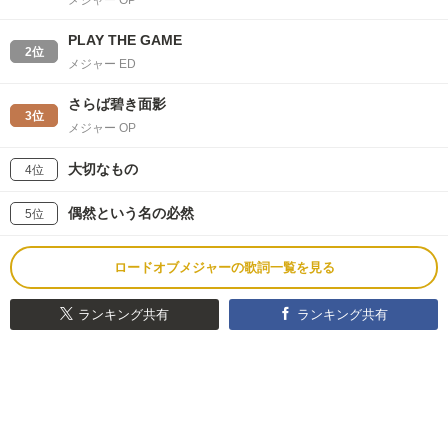
メジャー OP
PLAY THE GAME
2位
メジャー ED
さらば碧き面影
3位
メジャー OP
大切なもの
4位
偶然という名の必然
5位
ロードオブメジャーの歌詞一覧を見る
ランキング共有
ランキング共有