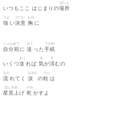
ばしょ
場所
いつもここ はじまりの
つよ
けつい
むね
強
決意
胸
い
に
じぶんあて
おく
てがみ
自分宛
送
手紙
に
った
おく
き
す
送
気
済
いくつ
れば
が
むの
なが
なみだ
つぶ
流
涙
粒
れてく
の
は
ほしみあ
かわ
星見上
乾
げ
かすよ