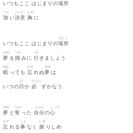
場所
いつもここ はじまりの
つよ
けつい
むね
強
決意
胸
い
に
ばしょ
場所
いつもここ はじまりの
ゆめ
つか
ゆ
夢
掴
行
を
みに
きましょう
ねむ
わす
ゆめ
眠
忘
夢
っても
れぬ
は
ひ
かなら
日
必
いつの
か
ずかなう
ゆめ
ちか
じぶん
こころ
夢
誓
自分
心
と
った
の
わす
こと
にぎ
忘
事
握
れる
なく
りしめ