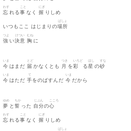
わす
こと
にぎ
忘
事
握
れる
なく
りしめ
ばしょ
場所
いつもここ はじまりの
つよ
けつい
むね
強
決意
胸
い
に
いま
とど
つき
いろど
ほし
すな
今
届
月
彩
星
砂
はまだ
かなくとも
を
る
の
いま
て
いま
今
手
今
はただ
をのばすんだ
だから
ゆめ
ちか
じぶん
こころ
夢
誓
自分
心
と
った
の
わす
こと
にぎ
忘
事
握
れる
なく
りしめ
ばしょ