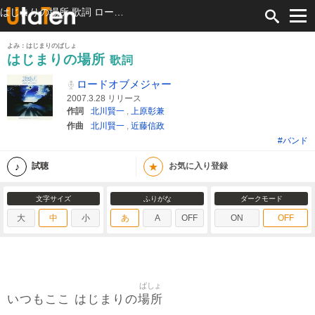
はじまりの場所 歌詞 ロードオブメジャー ふりがな付
よみ：はじまりのばしょ
はじまりの場所
歌詞
ロードオブメジャー
2007.3.28 リリース
作詞
北川賢一
,
上原彰兼
作曲
北川賢一
,
近藤信政
#バンド
★
試聴
お気に入り登録
文字サイズ
ふりがな
ダークモード
大
中
小
あ
A
OFF
ON
OFF
ばしょ
場所
いつもここ はじまりの