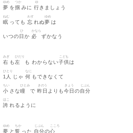
ゆめ
つか
ゆ
夢
掴
行
を
みに
きましょう
ねむ
わす
ゆめ
眠
忘
夢
っても
れぬ
は
ひ
かなら
日
必
いつの
か
ずかなう
みぎ
ひだり
こども
右
左
子供
も
も わからない
は
ひとり
なに
1人
何
じゃ
もできなくて
ちい
ひとみ
きのう
きょう
じぶん
小
瞳
昨日
今日
自分
さな
で
よりも
の
ほこ
誇
れるように
ゆめ
ちか
じぶん
こころ
夢
誓
自分
心
と
った
の