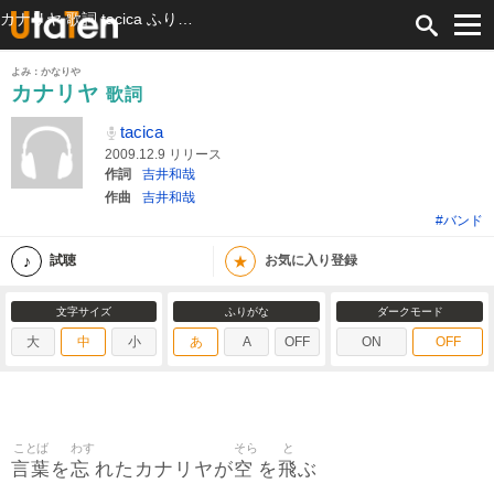
カナリヤ 歌詞 tacica ふりがな付
よみ：かなりや
カナリヤ
歌詞
tacica
2009.12.9 リリース
作詞
吉井和哉
作曲
吉井和哉
#バンド
★
試聴
お気に入り登録
文字サイズ
ふりがな
ダークモード
大
中
小
あ
A
OFF
ON
OFF
ことば
わす
そら
と
言葉
忘
空
飛
を
れたカナリヤが
を
ぶ