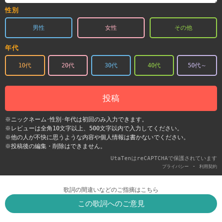
性別
男性
女性
その他
年代
10代
20代
30代
40代
50代～
投稿
※ニックネーム･性別･年代は初回のみ入力できます。
※レビューは全角10文字以上、500文字以内で入力してください。
※他の人が不快に思うような内容や個人情報は書かないでください。
※投稿後の編集・削除はできません。
UtaTenはreCAPTCHAで保護されています
-
プライバシー
利用契約
歌詞の間違いなどのご指摘はこちら
この歌詞へのご意見