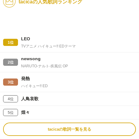
tacicaの人気歌詞ランキング
LEO
1位
TVアニメ ハイキュー!! EDテーマ
newsong
2位
NARUTO-ナルト-疾風伝 OP
発熱
3位
ハイキュー!! ED
人鳥哀歌
4位
煌々
5位
tacicaの歌詞一覧を見る