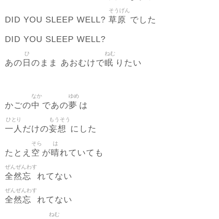
そうげん
草原
DID YOU SLEEP WELL?
でした
DID YOU SLEEP WELL?
ひ
ねむ
日
眠
あの
のまま あおむけで
りたい
なか
ゆめ
中
夢
かごの
であの
は
ひとり
もうそう
一人
妄想
だけの
にした
そら
は
空
晴
たとえ
が
れていても
ぜんぜんわす
全然忘
れてない
ぜんぜんわす
全然忘
れてない
ねむ