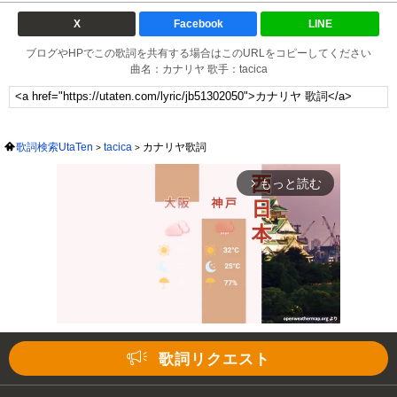
X
Facebook
LINE
ブログやHPでこの歌詞を共有する場合はこのURLをコピーしてください
曲名：カナリヤ 歌手：tacica
歌詞検索UtaTen
tacica
カナリヤ歌詞
もっと読む
arrow_forward_ios
歌詞リクエスト
Mute