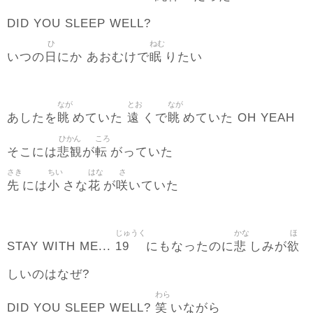
DID YOU SLEEP WELL?
ひ
ねむ
日
眠
いつの
にか あおむけで
りたい
なが
とお
なが
眺
遠
眺
あしたを
めていた
くで
めていた OH YEAH
ひかん
ころ
悲観
転
そこには
が
がっていた
さき
ちい
はな
さ
先
小
花
咲
には
さな
が
いていた
じゅうく
かな
ほ
19
悲
欲
STAY WITH ME...
にもなったのに
しみが
しいのはなぜ?
わら
笑
DID YOU SLEEP WELL?
いながら