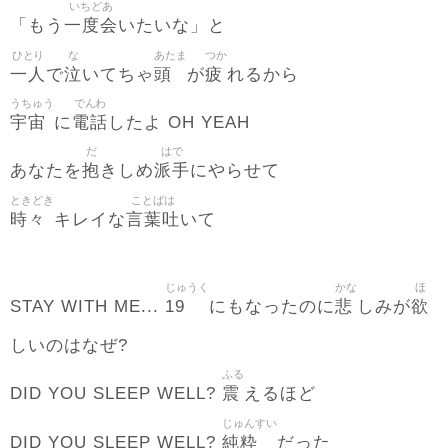
いちどあ
一度会
「もう
いたいな」と
ひとり
な
あたま
つか
一人
泣
頭
疲
で
いてちゃ
が
れるから
うちゅう
でんわ
宇宙
電話
に
したよ OH YEAH
だ
はで
抱
派手
あなたを
きしめ
にやらせて
ときどき
ことばは
時々
言葉吐
キレイな
いて
じゅうく
かな
ほ
19
悲
欲
STAY WITH ME...
にもなったのに
しみが
しいのはなぜ?
ふる
震
DID YOU SLEEP WELL?
えるほど
じゅんすい
純粋
DID YOU SLEEP WELL?
だった