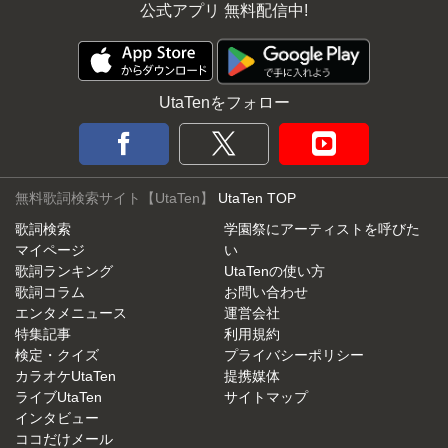
公式アプリ 無料配信中!
UtaTenをフォロー
無料歌詞検索サイト【UtaTen】
UtaTen TOP
歌詞検索
学園祭にアーティストを呼びた
マイページ
い
歌詞ランキング
UtaTenの使い方
歌詞コラム
お問い合わせ
エンタメニュース
運営会社
特集記事
利用規約
検定・クイズ
プライバシーポリシー
カラオケUtaTen
提携媒体
ライブUtaTen
サイトマップ
インタビュー
ココだけメール