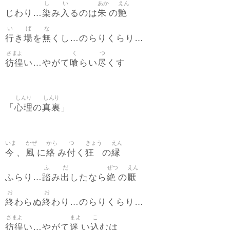
し
い
あか
えん
染
入
朱
艶
じわり…
み
るのは
の
い
ば
な
行
場
無
き
を
くし…のらりくらり…
さまよ
く
つ
彷徨
喰
尽
い…やがて
らい
くす
しんり
しんり
心理
真裏
「
の
」
いま
かぜ
から
つ
きょう
えん
今
風
絡
付
狂
縁
、
に
み
く
の
ふ
だ
ぜつ
えん
踏
出
絶
厭
ふらり…
み
したなら
の
お
お
終
終
わらぬ
わり…のらりくらり…
さまよ
まよ
こ
彷徨
迷
込
い…やがて
い
むは