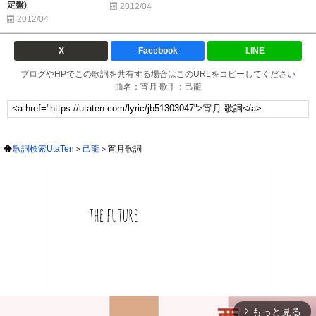
定盤)
2012/04
2012/04
X
Facebook
LINE
ブログやHPでこの歌詞を共有する場合はこのURLをコピーしてください
曲名：宵月 歌手：己龍
歌詞検索UtaTen
己龍
宵月歌詞
もっと見る
arrow_forward_ios