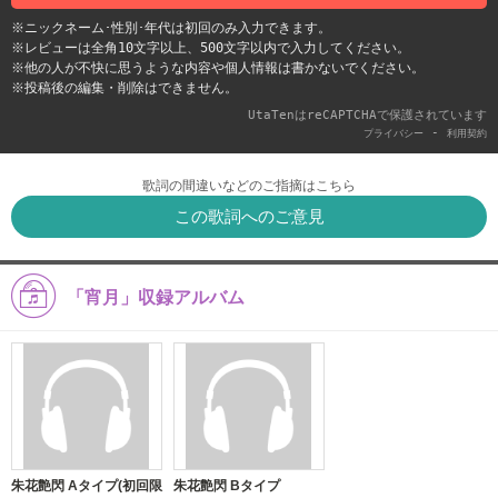
※ニックネーム･性別･年代は初回のみ入力できます。
※レビューは全角10文字以上、500文字以内で入力してください。
※他の人が不快に思うような内容や個人情報は書かないでください。
※投稿後の編集・削除はできません。
UtaTenはreCAPTCHAで保護されています
-
プライバシー
利用契約
歌詞の間違いなどのご指摘はこちら
この歌詞へのご意見
「宵月」収録アルバム
朱花艶閃 Aタイプ(初回限
朱花艶閃 Bタイプ