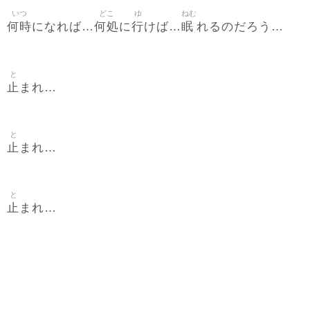
いつ
どこ
ゆ
ねむ
何時
何処
行
眠
になれば…
に
けば…
れるのだろう…
と
止
まれ…
と
止
まれ…
と
止
まれ…