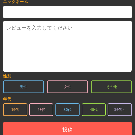
ニックネーム
性別
男性
女性
その他
年代
10代
20代
30代
40代
50代～
投稿