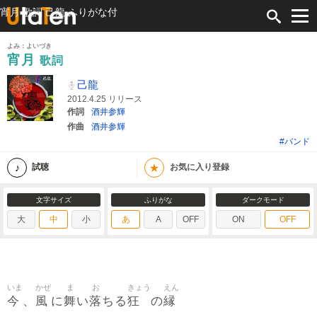
宵月 歌詞 己龍 ふりがな付
よみ：よいづき
宵月
歌詞
己龍
2012.4.25 リリース
作詞
酒井参輝
作曲
酒井参輝
#バンド
★
試聴
お気に入り登録
文字サイズ
ふりがな
ダークモード
大
中
小
あ
A
OFF
ON
OFF
いま
かぜ
ま
お
きょう
えん
今
風
舞
落
狂
縁
、
に
い
ちる
の