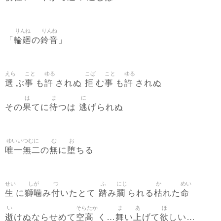
りんね
りんね
輪廻
鈴音
「
の
」
えら
こと
ゆる
こば
こと
ゆる
選
事
許
拒
事
許
ぶ
も
されぬ
む
も
されぬ
は
ま
に
果
待
逃
その
てに
つは
げられぬ
ゆいいつむに
む
お
唯一無二
無
堕
の
に
ちる
せい
しが
つ
ふ
にじ
か
めい
生
獅噛
付
踏
躙
枯
命
に
み
いたとて
み
られる
れた
い
そらたか
ま
あ
ほ
逝
空高
舞
上
欲
けぬならせめて
く…
い
げて
しい…