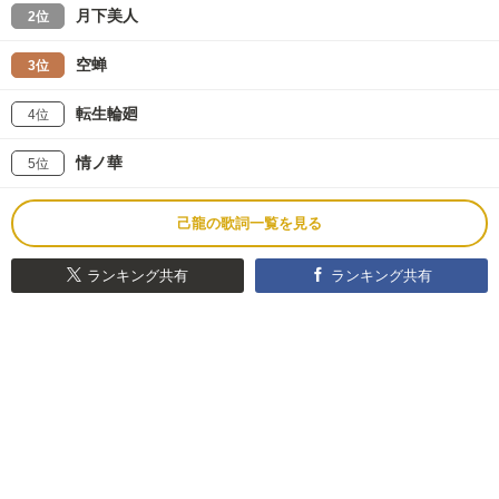
月下美人
2位
空蝉
3位
転生輪廻
4位
情ノ華
5位
己龍の歌詞一覧を見る
ランキング共有
ランキング共有