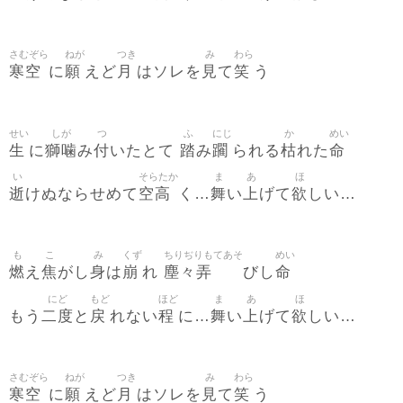
さむぞら
ねが
つき
み
わら
寒空
願
月
見
笑
に
えど
はソレを
て
う
せい
しが
つ
ふ
にじ
か
めい
生
獅噛
付
踏
躙
枯
命
に
み
いたとて
み
られる
れた
い
そらたか
ま
あ
ほ
逝
空高
舞
上
欲
けぬならせめて
く…
い
げて
しい…
も
こ
み
くず
ちりぢりもてあそ
めい
燃
焦
身
崩
塵々弄
命
え
がし
は
れ
びし
にど
もど
ほど
ま
あ
ほ
二度
戻
程
舞
上
欲
もう
と
れない
に…
い
げて
しい…
さむぞら
ねが
つき
み
わら
寒空
願
月
見
笑
に
えど
はソレを
て
う