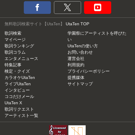
無料歌詞検索サイト【UtaTen】
UtaTen TOP
歌詞検索
学園祭にアーティストを呼びた
マイページ
い
歌詞ランキング
UtaTenの使い方
歌詞コラム
お問い合わせ
エンタメニュース
運営会社
特集記事
利用規約
検定・クイズ
プライバシーポリシー
カラオケUtaTen
提携媒体
ライブUtaTen
サイトマップ
インタビュー
ココだけメール
UtaTen X
歌詞リクエスト
アーティスト一覧