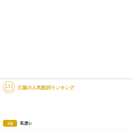
己龍の人気歌詞ランキング
私塗レ
1位