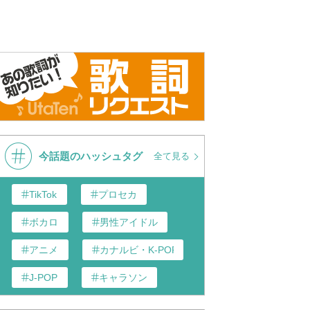
今話題のハッシュタグ
全て見る
TikTok
プロセカ
ボカロ
男性アイドル
アニメ
カナルビ・K-POP和訳
J-POP
キャラソン
あんスタ
歌い手