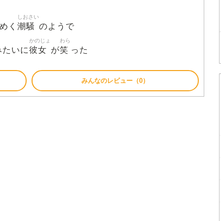
しおさい
潮騒
わめく
のようで
かのじょ
わら
彼女
笑
みたいに
が
った
みんなのレビュー（0）