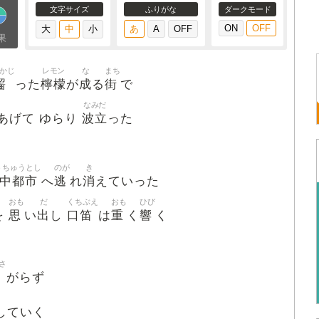
文字サイズ
ふりがな
ダークモード
果
かじ
レモン
な
まち
齧
檸檬
成
街
った
が
る
で
なみだ
波立
あげて ゆらり
った
うちゅうとし
のが
き
中都市
逃
消
へ
れ
えていった
おも
だ
くちぶえ
おも
ひび
思
出
口笛
重
響
を
い
し
は
く
く
さ
がらず
していく