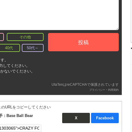
その他
投稿
40代
50代～
ます。
入力してください。
書かないでください。
UtaTenはreCAPTCHAで保護されています
-
プライバシー
利用契約
このURLをコピーしてください
Base Ball Bear
X
Facebook