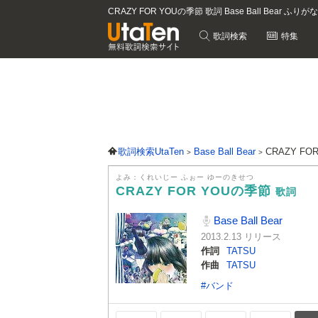
CRAZY FOR YOUの季節 歌詞 Base Ball Bear ふりが
歌詞検索
特集
歌詞検索UtaTen
Base Ball Bear
CRAZY F
よみ：くれいじー ふぉー ゆーのきせつ
CRAZY FOR YOUの季節
歌詞
Base Ball Bear
2013.2.13 リリース
作詞
TATSU
作曲
TATSU
#バンド