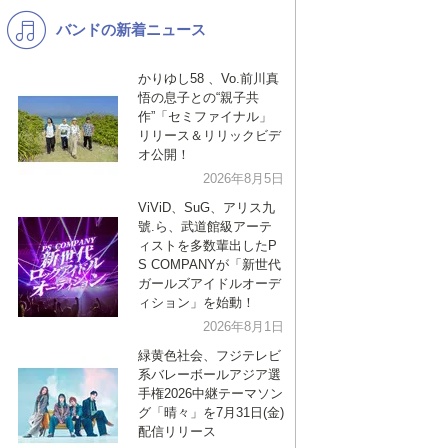
バンドの新着ニュース
K-POP
演歌・歌謡
バンド
洋楽
かりゆし58 、Vo.前川真
悟の息子との“親子共
VTuber
ディズニー
作”「セミファイナル」
リリース＆リリックビデ
オ公開！
2026年8月5日
ViViD、SuG、アリス九
號.ら、武道館級アーテ
ィストを多数輩出したP
S COMPANYが「新世代
ガールズアイドルオーデ
ィション」を始動！
2026年8月1日
緑黄色社会、フジテレビ
系バレーボールアジア選
手権2026中継テーマソン
グ「晴々」を7月31日(金)
配信リリース