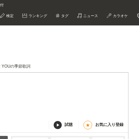
な付
検定
ランキング
タグ
ニュース
カラオケ
OR YOUの季節歌詞
試聴
お気に入り登録
★