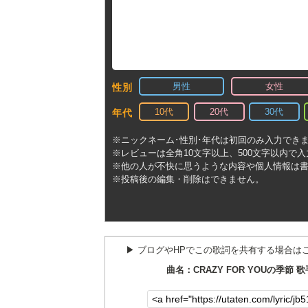
男性
女性
性別
10代
20代
30代
年代
※ニックネーム･性別･年代は初回のみ入力でき
※レビューは全角10文字以上、500文字以内で
※他の人が不快に思うような内容や個人情報は
※投稿後の編集・削除はできません。
▶︎ ブログやHPでこの歌詞を共有する場合は
曲名：CRAZY FOR YOUの季節 歌手：