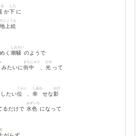
はる
した
遥
下
か
に
ちじょうえ
地上絵
しおさい
潮騒
わめく
のようで
み
まちじゅう
ひか
海
街中
光
みたいに
、
って
な
くらい
しあわ
かげ
位
幸
影
したい
、
せな
みずいろ
水色
てるだけで
になって
あ
上
がらず