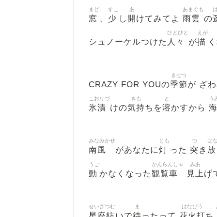
まど
すこ
あ
あまぐも
窓
少
開
雨雲
、
し
けてみてよ
の
ひとびと
えが
人々
描
シュノーケルつけた
が
く
きせつ
季節
CRAZY FOR YOUの
が ざ
こおりづ
きも
と
う
氷漬
気持
溶
けの
ちを
かすから
みなみかぜ
とも
つ
は
南風
灯
突
放
があなたに
った
き
うご
かんらんしゃ
みあ
動
観覧車
見上
かなくなった
げ
せいざつむ
ま
はなびう
星座紡
待
花火打
いで
ったって
ち