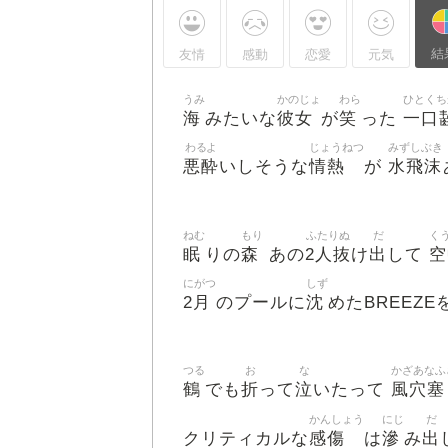
結
友情
感動
恋愛
元気
うみ
かのじょ
わら
ひとくち
海
彼女
笑
一口
みたいな
が
った
わるよ
じょうねつ
みずしぶき
悪酔
情熱
水飛沫
いしそうな
が
ねむ
もり
ふたりぬ
だ
く
眠
森
2人抜
出
空
りの
あの
け
して
にがつ
しず
2月
沈
のプールに
めたBREEZE
つる
お
な
かざあなふ
鶴
折
泣
風穴塞
でも
って
いたって
かんしょう
にじ
だ
感傷
滲
出
クリティカルな
は
み