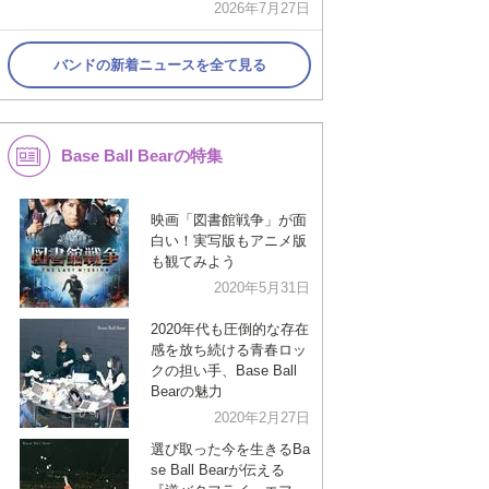
2026年7月27日
バンドの新着ニュースを全て見る
Base Ball Bearの特集
映画「図書館戦争」が面
白い！実写版もアニメ版
も観てみよう
2020年5月31日
2020年代も圧倒的な存在
感を放ち続ける青春ロッ
クの担い手、Base Ball
Bearの魅力
2020年2月27日
選び取った今を生きるBa
se Ball Bearが伝える