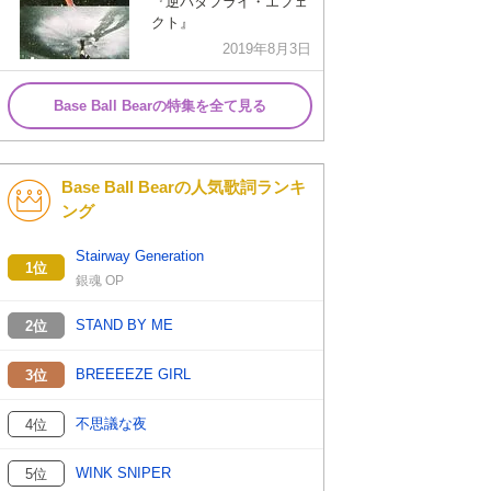
『逆バタフライ・エフェ
クト』
2019年8月3日
Base Ball Bearの特集を全て見る
Base Ball Bearの人気歌詞ランキ
ング
Stairway Generation
1位
銀魂 OP
STAND BY ME
2位
BREEEEZE GIRL
3位
不思議な夜
4位
WINK SNIPER
5位