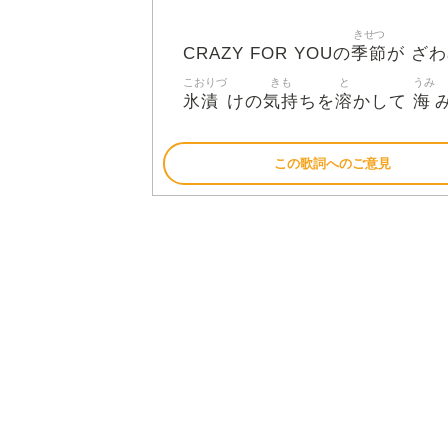
きせつ
季節
CRAZY FOR YOUの
が ざ
こおりづ
きも
と
うみ
氷漬
気持
溶
海
けの
ちを
かして
この歌詞へのご意見