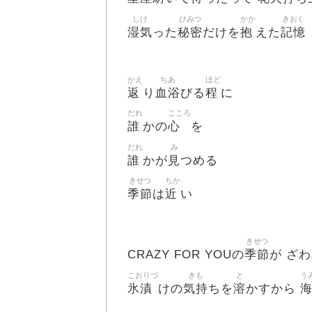
しけ
ひみつ
かか
きおく
湿気
秘密
抱
記憶
った
だけを
えた
かえ
ちあ
ほど
返
血浴
程
り
びる
に
だれ
こころ
誰
心
かの
を
だれ
み
誰
見
かが
つめる
きせつ
ちか
季節
近
は
い
きせつ
季節
CRAZY FOR YOUの
が ざ
こおりづ
きも
と
う
氷漬
気持
溶
けの
ちを
かすから