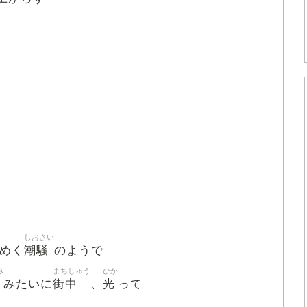
しおさい
潮騒
わめく
のようで
み
まちじゅう
ひか
海
街中
光
みたいに
、
って