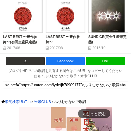
LAST BEST 〜豊作参
LAST BEST 〜豊作参
SUNRICE(完全生産限定
舞〜(初回生産限定盤)
舞〜
盤)
2017/08
2017/08
2015/10
X
Facebook
LINE
ブログやHPでこの歌詞を共有する場合はこのURLをコピーしてください
曲名：ふりむかないで 歌手：米米CLUB
歌詞検索UtaTen
米米CLUB
ふりむかないで歌詞
もっと読む
arrow_forward_ios