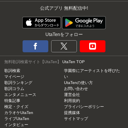
公式アプリ 無料配信中!
UtaTenをフォロー
無料歌詞検索サイト【UtaTen】
UtaTen TOP
歌詞検索
学園祭にアーティストを呼びた
マイページ
い
歌詞ランキング
UtaTenの使い方
歌詞コラム
お問い合わせ
エンタメニュース
運営会社
特集記事
利用規約
検定・クイズ
プライバシーポリシー
カラオケUtaTen
提携媒体
ライブUtaTen
サイトマップ
インタビュー