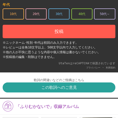
年代
10代
20代
30代
40代
50代～
投稿
※ニックネーム･性別･年代は初回のみ入力できます。
※レビューは全角10文字以上、500文字以内で入力してください。
※他の人が不快に思うような内容や個人情報は書かないでください。
※投稿後の編集・削除はできません。
UtaTenはreCAPTCHAで保護されています
-
プライバシー
利用契約
歌詞の間違いなどのご指摘はこちら
この歌詞へのご意見
「ふりむかないで」収録アルバム