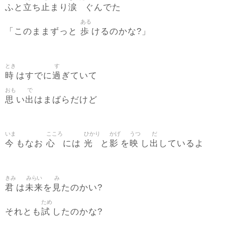
立
止
涙
ふと
ち
まり
ぐんでた
ある
歩
「このままずっと
けるのかな?」
とき
す
時
過
はすでに
ぎていて
おも
で
思
出
い
はまばらだけど
いま
こころ
ひかり
かげ
うつ
だ
今
心
光
影
映
出
もなお
には
と
を
し
しているよ
きみ
みらい
み
君
未来
見
は
を
たのかい?
ため
試
それとも
したのかな?