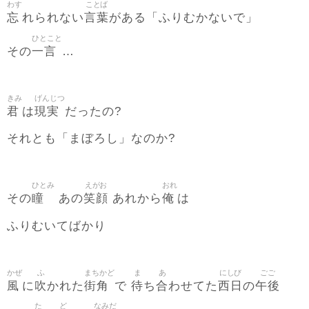
わす
ことば
忘
言葉
れられない
がある「ふりむかないで」
ひとこと
一言
その
…
きみ
げんじつ
君
現実
は
だったの?
それとも「まぼろし」なのか?
ひとみ
えがお
おれ
瞳
笑顔
俺
その
あの
あれから
は
ふりむいてばかり
かぜ
ふ
まちかど
ま
あ
にしび
ごご
風
吹
街角
待
合
西日
午後
に
かれた
で
ち
わせてた
の
た
ど
なみだ