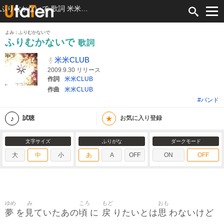
ふりむかないで 歌詞 米米CLUB ふりがな付
よみ：ふりむかないで
ふりむかないで
歌詞
米米CLUB
2009.9.30 リリース
作詞
米米CLUB
作曲
米米CLUB
#バンド
★
試聴
お気に入り登録
文字サイズ
ふりがな
ダークモード
大
中
小
あ
A
OFF
ON
OFF
ゆめ
み
ころ
もど
おも
夢
見
頃
戻
思
を
ていたあの
に
りたいとは
わないけど