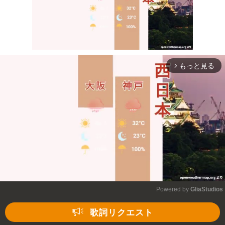
もっと見る
arrow_forward_ios
Mute
Powered by 
GliaStudios
Mute
歌詞リクエスト