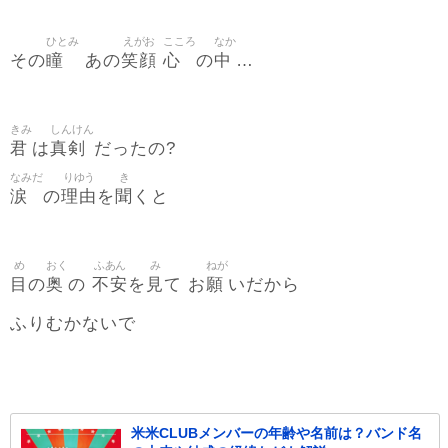
ひとみ
えがお
こころ
なか
瞳
笑顔
心
中
その
あの
の
…
きみ
しんけん
君
真剣
は
だったの?
なみだ
りゆう
き
涙
理由
聞
の
を
くと
め
おく
ふあん
み
ねが
目
奥
不安
見
願
の
の
を
て お
いだから
ふりむかないで
米米CLUBメンバーの年齢や名前は？バンド名