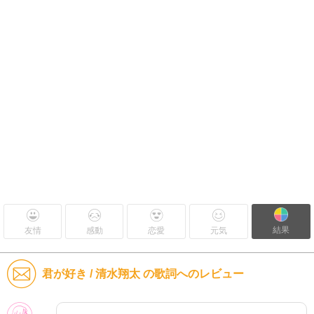
結果
友情
感動
恋愛
元気
君が好き / 清水翔太 の歌詞へのレビュー
女性