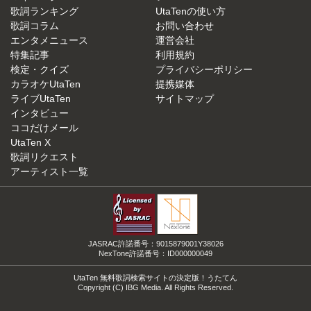
歌詞ランキング
UtaTenの使い方
歌詞コラム
お問い合わせ
エンタメニュース
運営会社
特集記事
利用規約
検定・クイズ
プライバシーポリシー
カラオケUtaTen
提携媒体
ライブUtaTen
サイトマップ
インタビュー
ココだけメール
UtaTen X
歌詞リクエスト
アーティスト一覧
JASRAC許諾番号：9015879001Y38026
NexTone許諾番号：ID000000049
UtaTen 無料歌詞検索サイトの決定版！うたてん
Copyright (C) IBG Media. All Rights Reserved.