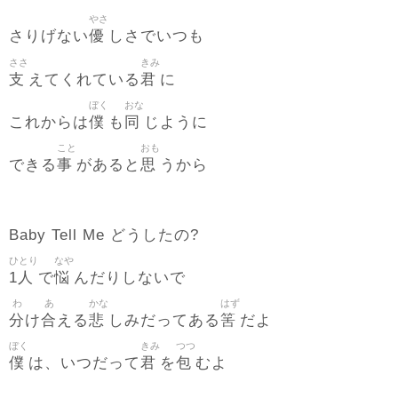
やさ
優
さりげない
しさでいつも
ささ
きみ
支
君
えてくれている
に
ぼく
おな
僕
同
これからは
も
じように
こと
おも
事
思
できる
があると
うから
Baby Tell Me どうしたの?
ひとり
なや
1人
悩
で
んだりしないで
わ
あ
かな
はず
分
合
悲
筈
け
える
しみだってある
だよ
ぼく
きみ
つつ
僕
君
包
は、いつだって
を
むよ