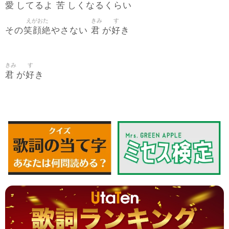
愛
苦
してるよ
しくなるくらい
えがおた
きみ
す
笑顔絶
君
好
その
やさない
が
き
きみ
す
君
好
が
き