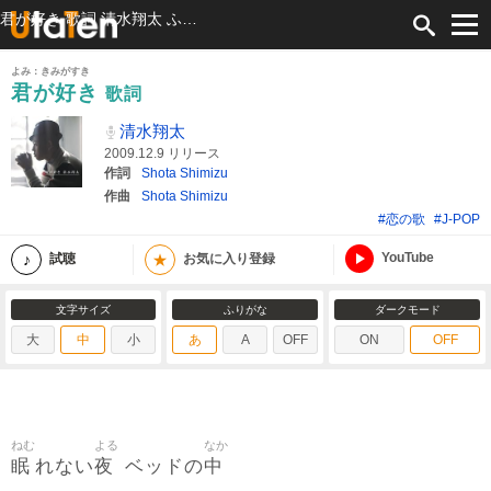
君が好き 歌詞 清水翔太 ふりがな付
よみ：きみがすき
君が好き
歌詞
清水翔太
2009.12.9 リリース
作詞
Shota Shimizu
作曲
Shota Shimizu
#恋の歌
#J-POP
YouTube
★
試聴
お気に入り登録
文字サイズ
ふりがな
ダークモード
大
中
小
あ
A
OFF
ON
OFF
ねむ
よる
なか
眠
夜
中
れない
ベッドの