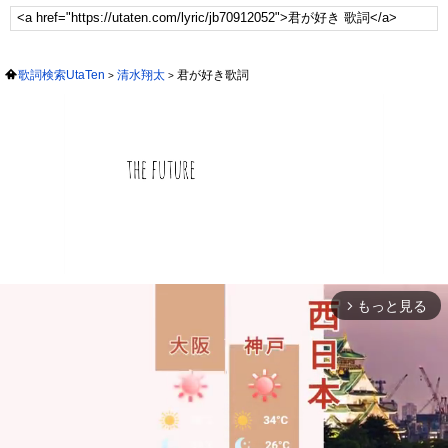
歌詞検索UtaTen
清水翔太
君が好き歌詞
もっと見る
arrow_forward_ios