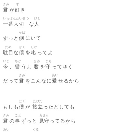
きみ
す
君
好
が
き
いちばんたいせつ
ひと
一番大切
人
な
そば
側
ずっと
にいて
だめ
ぼく
しか
駄目
僕
叱
な
を
ってよ
いま
ちか
きみ
まも
今
誓
君
守
、
うよ
を
ってゆく
きみ
あい
君
愛
だって
をこんなに
せるから
ぼく
たびだ
僕
旅立
もしも
が
ったとしても
きみ
こと
みまも
君
事
見守
の
ずっと
ってるから
あい
くる