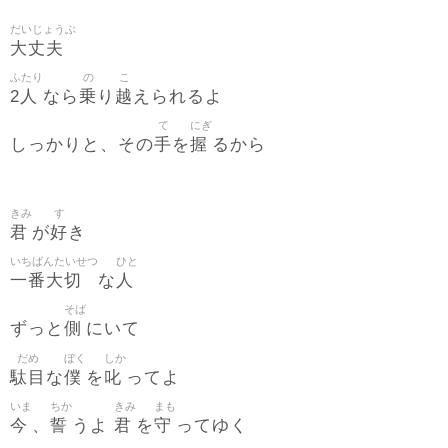
だいじょうぶ
大丈夫
ふたり
の
こ
2人
乗
越
なら
り
えられるよ
て
にぎ
手
握
しっかりと、その
を
るから
きみ
す
君
好
が
き
いちばんたいせつ
ひと
一番大切
人
な
そば
側
ずっと
にいて
だめ
ぼく
しか
駄目
僕
叱
な
を
ってよ
いま
ちか
きみ
まも
今
誓
君
守
、
うよ
を
ってゆく