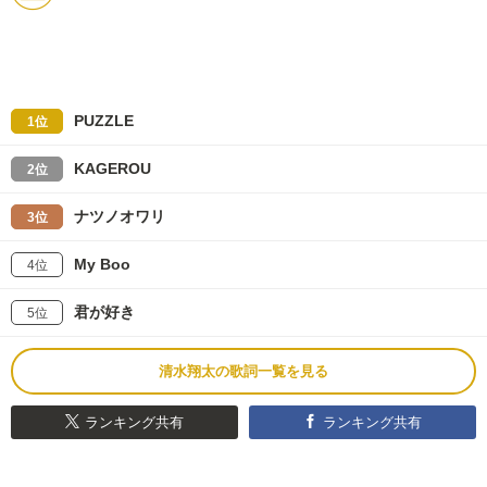
PUZZLE
1位
KAGEROU
2位
ナツノオワリ
3位
My Boo
4位
君が好き
5位
清水翔太の歌詞一覧を見る
ランキング共有
ランキング共有