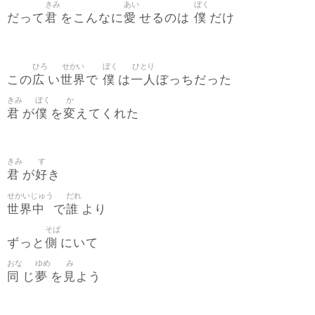
きみ
あい
ぼく
君
愛
僕
だって
をこんなに
せるのは
だけ
ひろ
せかい
ぼく
ひとり
広
世界
僕
一人
この
い
で
は
ぼっちだった
きみ
ぼく
か
君
僕
変
が
を
えてくれた
きみ
す
君
好
が
き
せかいじゅう
だれ
世界中
誰
で
より
そば
側
ずっと
にいて
おな
ゆめ
み
同
夢
見
じ
を
よう