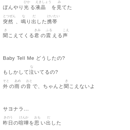
ひか
えきしょう
み
光
液晶
見
ぼんやり
る
を
てた
とつぜん
な
だ
けいたい
突然
鳴
出
携帯
、
り
した
き
きみ
ふる
こえ
聞
君
震
声
こえてくる
の
える
Baby Tell Me どうしたの?
な
泣
もしかして
いてるの?
そと
あめ
おと
き
外
雨
音
聞
の
の
で、ちゃんと
こえないよ
サヨナラ...
きのう
けんか
おも
だ
昨日
喧嘩
思
出
の
を
い
した