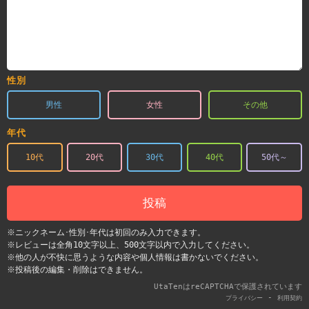
性別
男性
女性
その他
年代
10代
20代
30代
40代
50代～
投稿
※ニックネーム･性別･年代は初回のみ入力できます。
※レビューは全角10文字以上、500文字以内で入力してください。
※他の人が不快に思うような内容や個人情報は書かないでください。
※投稿後の編集・削除はできません。
UtaTenはreCAPTCHAで保護されています
-
プライバシー
利用契約