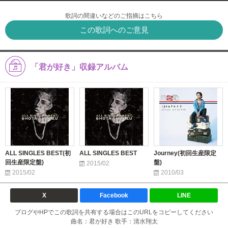
歌詞の間違いなどのご指摘はこちら
この歌詞へのご意見
「君が好き」収録アルバム
ALL SINGLES BEST(初
ALL SINGLES BEST
Journey(初回生産限定
回生産限定盤)
盤)
2015/02
2015/02
2010/03
X
Facebook
LINE
ブログやHPでこの歌詞を共有する場合はこのURLをコピーしてください
曲名：君が好き 歌手：清水翔太