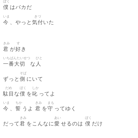
ぼく
僕
はバカだ
いま
きづ
今
気付
、やっと
いた
きみ
す
君
好
が
き
いちばんたいせつ
ひと
一番大切
人
な
そば
側
ずっと
にいて
だめ
ぼく
しか
駄目
僕
叱
な
を
ってよ
いま
ちか
きみ
まも
今
誓
君
守
、
うよ
を
ってゆく
きみ
あい
ぼく
君
愛
僕
だって
をこんなに
せるのは
だけ