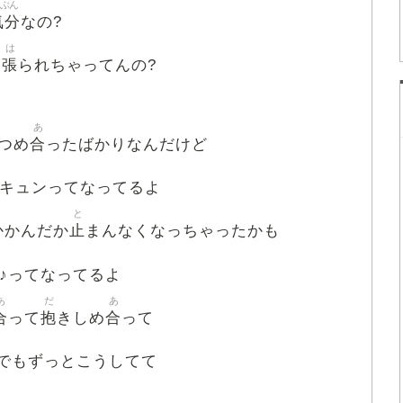
ぶん
気分
なの?
は
張
ー
られちゃってんの?
あ
合
つめ
ったばかりなんだけど
キュンってなってるよ
と
止
かかんだか
まんなくなっちゃったかも
♪ってなってるよ
あ
だ
あ
合
抱
合
って
きしめ
って
でもずっとこうしてて