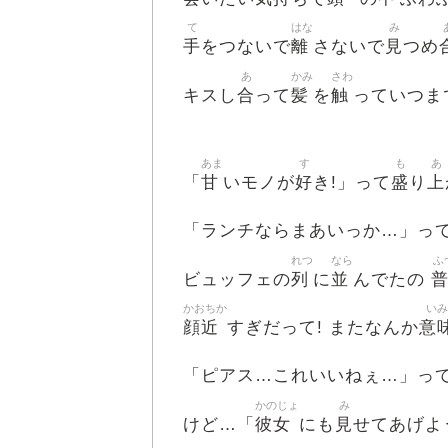
て
はな
み
手
離
見
をつないで
さないで
つめ
あ
かみ
さわ
合
髪
触
キスし
って
を
っていつま
あま
す
も
あ
甘
好
盛
上
「
いモノが
き!」って
り
「ランチならまあいっか…」っ
れつ
なら
ふ
列
並
ビュッフェの
に
んでたの
かおちか
いみ
顔近
意
すぎだって! またなんか
「ピアス…これいいねぇ…」っ
かのじょ
み
彼女
見
けど…「
にも
せてあげよ