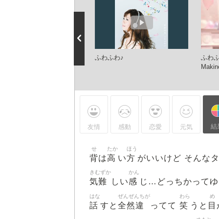
切り抜き】ふわふわ♪【ホロラ
ふわふわ♪
ふわふ
 Hololive 歌って踊ってみた
Makin
ノエル Shirogane Noel】
結
友情
感動
恋愛
元気
せ
たか
ほう
背
高
方
は
い
がいいけど そんな
きむずか
かん
気難
感
しい
じ…どっちかってゆ
はな
ぜんぜんちが
わら
め
話
全然違
笑
目
すと
ってて
うと