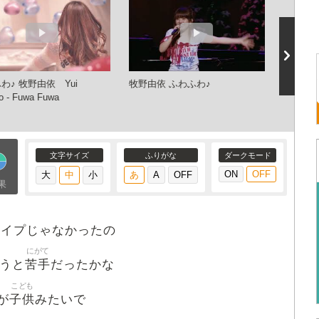
わ♪ 牧野由依 Yui
牧野由依 ふわふわ♪
ふわふわ♪ 
o - Fuwa Fuwa
nayuta
文字サイズ
ふりがな
ダークモード
果
タイプじゃなかったの
にがて
苦手
うと
だったかな
こども
子供
が
みたいで