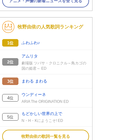
アニメ・声優の新着ニュースを全て見る
牧野由依の人気歌詞ランキング
ふわふわ♪
1位
アムリタ
2位
劇場版 ツバサ・クロニクル～鳥カゴの
国の姫君～ ED
まわる まわる
3位
ウンディーネ
4位
ARIA The ORIGINATION ED
もどかしい世界の上で
5位
N・H・Kにようこそ! ED
牧野由依の歌詞一覧を見る