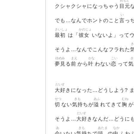
めもと
目元
クシャクシャになっちゃう
い
言
でも…なんでホントのこと
っ
さいしょ
かのじょ
最初
彼女
は「
いないよ」って
き
そうよ…なんでこんなフラれた
ゆめみ
まえ
かな
こい
き
夢見
前
叶
恋
気
る
から
わない
って
だいす
大好
きになった…どうしよう? 
せつ
きも
あふ
むね
切
気持
溢
胸
ない
ちが
れてきて
が
だいす
大好
そうよ…
きなんだ…どうに
あ
きも
あたま
なか
会
気持
頭
中
いたい
ちで
の
ふわ