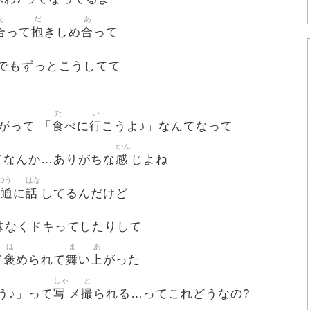
あ
だ
あ
合
抱
合
って
きしめ
って
でもずっとこうしてて
た
い
食
行
がって 「
べに
こうよ♪」なんてなって
かん
感
てなんか…ありがちな
じよね
つう
はな
普通
話
に
してるんだけど
味
なくドキってしたりして
ほ
ま
あ
褒
舞
上
て
められて
い
がった
しゃ
と
写
撮
う♪」って
メ
られる…ってこれどうなの?