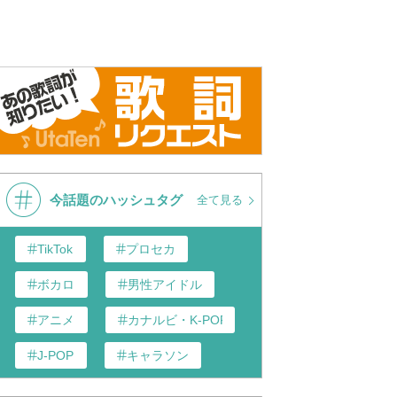
/ 牧野由依 covered by
【切り抜き】ふわふわ♪【ホロラ
ふわふわ♪
イブ Hololive 歌って踊ってみた
白銀ノエル Shirogane Noel】
今話題のハッシュタグ
全て見る
TikTok
プロセカ
ボカロ
男性アイドル
アニメ
カナルビ・K-POP和訳
J-POP
キャラソン
あんスタ
歌い手