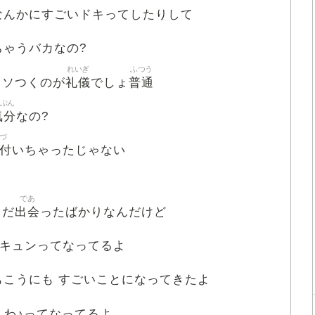
なんかにすごいドキってしたりして
ちゃうバカなの?
れいぎ
ふつう
礼儀
普通
ウソつくのが
でしょ
ぶん
気分
なの?
づ
付
いちゃったじゃない
であ
出会
まだ
ったばかりなんだけど
キュンってなってるよ
もこうにも すごいことになってきたよ
ふわ♪ってなってるよ