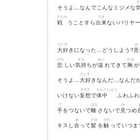
き
そうよ…なんでこんなミジメな
たたか
でき
戦
出来
うことすら
ないバリヤ
だいす
み
大好
見
きになった…どうしよう?
かな
きも
あふ
むね
悲
気持
溢
胸
しい
ちが
れてきて
が
だいす
大好
そうよ…
きなんだ…なんだ
キモチ
からだじゅう
妄想
体中
いけない
で
ふわふわ
て
はな
み
手
離
見
をつないで
さないで
つめ
あ
かみ
さわ
合
髪
触
キスし
って
を
っていつま