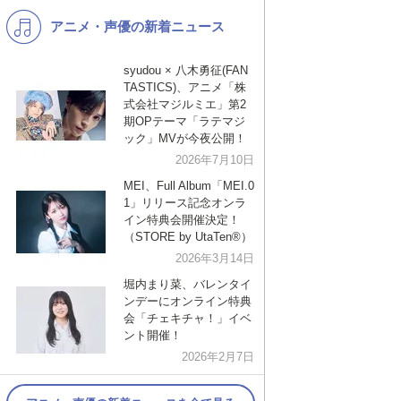
アニメ・声優の新着ニュース
K-POP
演歌・歌謡
バンド
洋楽
syudou × 八木勇征(FAN
TASTICS)、アニメ「株
VTuber
ディズニー
式会社マジルミエ」第2
期OPテーマ「ラテマジ
ック」MVが今夜公開！
2026年7月10日
MEI、Full Album「MEI.0
1」リリース記念オンラ
イン特典会開催決定！
（STORE by UtaTen®︎）
2026年3月14日
堀内まり菜、バレンタイ
ンデーにオンライン特典
会「チェキチャ！」イベ
ント開催！
2026年2月7日