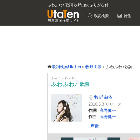
ふわふわ♪ 歌詞 牧野由依 ふりがな付
歌詞検索
特集
歌詞検索UtaTen
牧野由依
ふわふわ♪歌詞
よみ：ふわふわ♪
ふわふわ♪
歌詞
牧野由依
2010.3.3 リリース
作詞
高野健一
作曲
高野健一
#声優