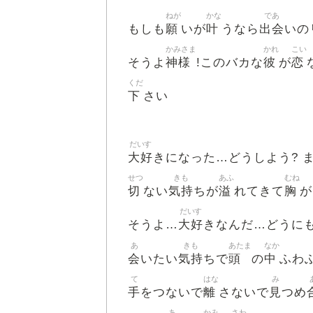
ねが
かな
であ
願
叶
出会
もしも
いが
うなら
いの
かみさま
かれ
こい
神様
彼
恋
そうよ
!このバカな
が
くだ
下
さい
だいす
大好
きになった…どうしよう? 
せつ
きも
あふ
むね
切
気持
溢
胸
ない
ちが
れてきて
が
だいす
大好
そうよ…
きなんだ…どうに
あ
きも
あたま
なか
会
気持
頭
中
いたい
ちで
の
ふわ
て
はな
み
手
離
見
をつないで
さないで
つめ
あ
かみ
さわ