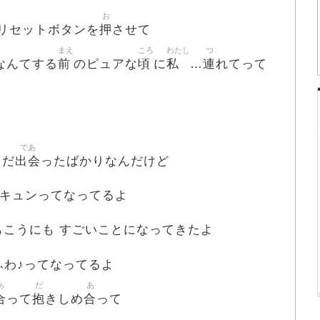
お
押
リセットボタンを
させて
まえ
ころ
わたし
つ
前
頃
私
連
なんてする
のピュアな
に
…
れてって
であ
出会
まだ
ったばかりなんだけど
キュンってなってるよ
もこうにも すごいことになってきたよ
ふわ♪ってなってるよ
あ
だ
あ
合
抱
合
って
きしめ
って