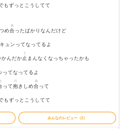
でもずっとこうしてて
あ
合
つめ
ったばかりなんだけど
キュンってなってるよ
と
止
かかんだか
まんなくなっちゃったかも
♪ってなってるよ
あ
だ
あ
合
抱
合
って
きしめ
って
でもずっとこうしてて
みんなのレビュー（2）