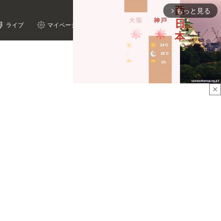
もっと見る
arrow_forward_ios
ライブ
マイページ
close
Mute