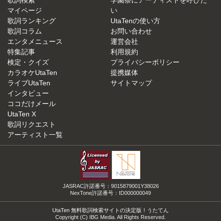
マイページ
い
歌詞ランキング
UtaTenの使い方
歌詞コラム
お問い合わせ
エンタメニュース
運営会社
特集記事
利用規約
検定・クイズ
プライバシーポリシー
カラオケUtaTen
提携媒体
ライブUtaTen
サイトマップ
インタビュー
ココだけメール
UtaTen X
歌詞リクエスト
アーティスト一覧
JASRAC許諾番号：9015879001Y38026
NexTone許諾番号：ID000000049
UtaTen 無料歌詞検索サイトの決定版！うたてん
Copyright (C) IBG Media. All Rights Reserved.