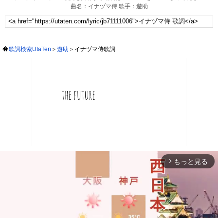
曲名：イナヅマ侍 歌手：遊助
歌詞検索UtaTen
遊助
イナヅマ侍歌詞
もっと見る
arrow_forward_ios