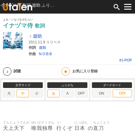
イナヅマ侍 歌詞 遊助 ふりがな付
よみ：いなづまざむらい
イナヅマ侍
歌詞
遊助
2011.11.9 リリース
作詞
遊助
作曲
N.O.B.B
#J-POP
★
試聴
お気に入り登録
文字サイズ
ふりがな
ダークモード
大
中
小
あ
A
OFF
ON
OFF
てんじょうてんが
ゆいがどくそん
い
にっぽん
ちょくとう
天上天下
唯我独尊
行
日本
直刀
くぞ
の