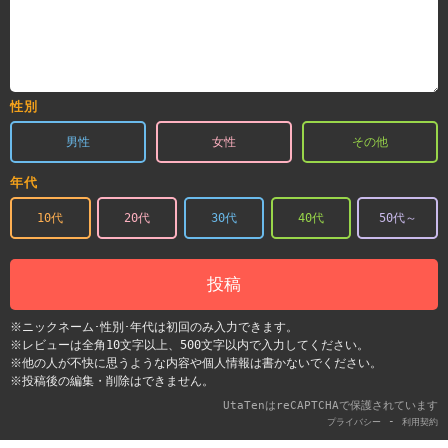
性別
男性
女性
その他
年代
10代
20代
30代
40代
50代～
投稿
※ニックネーム･性別･年代は初回のみ入力できます。
※レビューは全角10文字以上、500文字以内で入力してください。
※他の人が不快に思うような内容や個人情報は書かないでください。
※投稿後の編集・削除はできません。
UtaTenはreCAPTCHAで保護されています
-
プライバシー
利用契約