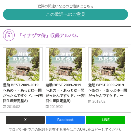
歌詞の間違いなどのご指摘はこちら
この歌詞へのご意見
「イナヅマ侍」収録アルバム
遊助 BEST 2009-2019
遊助 BEST 2009-2019
遊助 BEST 2009-2019
〜あの・・あっとゆー間
〜あの・・あっとゆー間
〜あの・・あっとゆー間
だったんですケド。〜(初
だったんですケド。〜(初
だったんですケド。〜
回生産限定盤A)
回生産限定盤B)
2019/02
2019/02
2019/02
X
Facebook
LINE
ブログやHPでこの歌詞を共有する場合はこのURLをコピーしてください