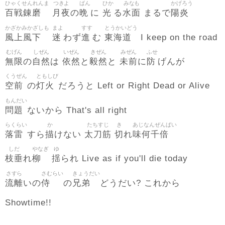
ひゃくせんれんま
つきよ
ばん
ひか
みなも
かげろう
百戦錬磨
月夜
晩
光
水面
陽炎
の
に
る
まるで
かざかみかざしも
まよ
すす
とうかいどう
風上風下
迷
進
東海道
わず
む
I keep on the road
むげん
しぜん
いぜん
きぜん
みぜん
ふせ
無限
自然
依然
毅然
未前
防
の
は
と
と
に
げんが
くうぜん
ともしび
空前
灯火
の
だろうと Left or Right Dead or Alive
もんだい
問題
ないから That's all right
らくらい
か
たちすじ
き
あじなんぜんばい
落雷
描
太刀筋
切
味何千倍
すら
けない
れ
しだ
やなぎ
ゆ
枝垂
柳
揺
れ
られ Live as if you'll die today
さすら
さむらい
きょうだい
流離
侍
兄弟
いの
の
どうだい? これから
Showtime!!