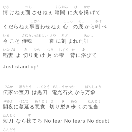
なさ
つら
くらやみ
ひ
かか
情
面
暗闇
火
掲
けねぇ
させねぇ
に
を
げて
ことい
こころ
そこ
さけ
事言
心
底
叫
くだらねぇ
わせねぇ
の
から
べ
いま
さむらいだましい
さや
きざ
あかし
今
侍魂
鞘
刻
証
こそ
に
まれた
いなづま
き
ひら
つき
しずく
せ
あ
稲妻
切
開
月
雫
背
浴
よ
り
け
の
に
びて
Just stand up!
でんか
ほうとう
こくとう
でんこうせっか
ばんしょう
伝家
宝刀
黒刀
電光石火
万象
の
は
から
やみよ
はびこ
あくとう
き
さ
ある
たんとう
闇夜
蔓延
悪党
切
裂
歩
担当
に
る
り
き
くの
たんとう
す
短刀
捨
なら
てろ No fear No tears No doubt
さんどう