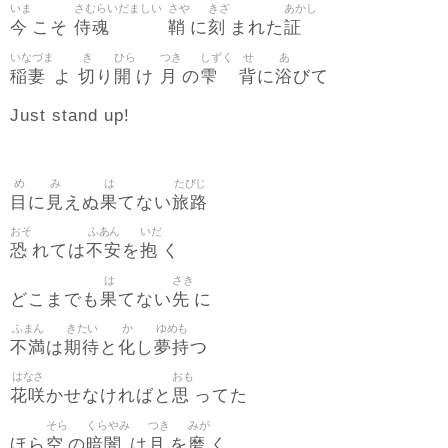
いま
さむらいだましい
さや
きざ
あかし
今
侍魂
鞘
刻
証
こそ
に
まれた
いなづま
き
ひら
つき
しずく
せ
あ
稲妻
切
開
月
雫
背
浴
よ
り
け
の
に
びて
Just stand up!
め
み
は
たびじ
目
見
果
旅路
に
えぬ
てない
おそ
ふあん
いだ
恐
不安
抱
れては
を
く
は
さき
果
先
どこまでも
てない
に
ふまん
きたい
か
ゆめも
不満
期待
化
夢持
は
と
し
つ
はなさ
おも
花咲
思
かせなければと
ってた
そら
くらやみ
つき
みが
空
暗闇
月
磨
ほら
の
は
を
く