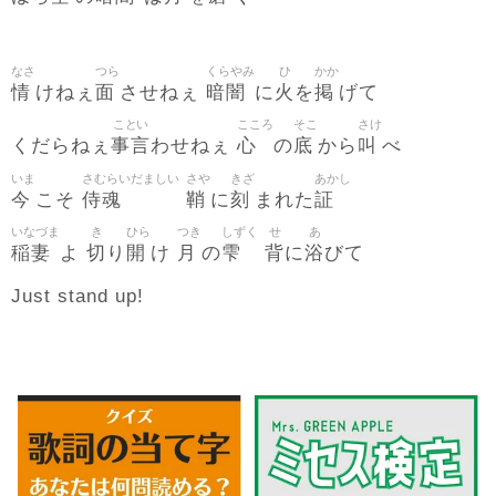
なさ
つら
くらやみ
ひ
かか
情
面
暗闇
火
掲
けねぇ
させねぇ
に
を
げて
ことい
こころ
そこ
さけ
事言
心
底
叫
くだらねぇ
わせねぇ
の
から
べ
いま
さむらいだましい
さや
きざ
あかし
今
侍魂
鞘
刻
証
こそ
に
まれた
いなづま
き
ひら
つき
しずく
せ
あ
稲妻
切
開
月
雫
背
浴
よ
り
け
の
に
びて
Just stand up!