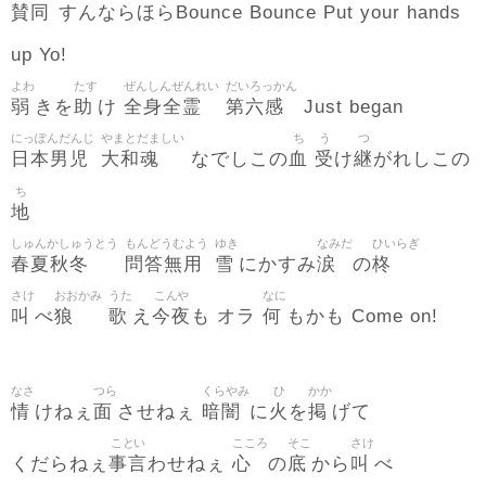
賛同
すんならほらBounce Bounce Put your hands
up Yo!
よわ
たす
ぜんしんぜんれい
だいろっかん
弱
助
全身全霊
第六感
きを
け
Just began
にっぽんだんじ
やまとだましい
ち
う
つ
日本男児
大和魂
血
受
継
なでしこの
け
がれしこの
ち
地
しゅんかしゅうとう
もんどうむよう
ゆき
なみだ
ひいらぎ
春夏秋冬
問答無用
雪
涙
柊
にかすみ
の
さけ
おおかみ
うた
こんや
なに
叫
狼
歌
今夜
何
べ
え
も オラ
もかも Come on!
なさ
つら
くらやみ
ひ
かか
情
面
暗闇
火
掲
けねぇ
させねぇ
に
を
げて
ことい
こころ
そこ
さけ
事言
心
底
叫
くだらねぇ
わせねぇ
の
から
べ