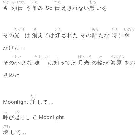
いま
ほほつた
いた
つた
おも
今
頬伝
痛
伝
想
う
み So
えきれない
いを
ひかり
き
とも
あら
とき
いのち
光
消
灯
新
時
命
その
は
えては
された その
たな
に
かけた...
ちい
たましい
し
げっこう
わ
うなばら
小
魂
知
月光
輪
海原
その
さな
は
ってた
の
が
をお
さめた
たく
託
Moonlight
して...
よ
お
呼
起
び
こして Moonlight
こわ
壊
して...