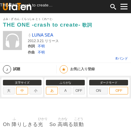
THE ONE -crash to create- 歌詞 LUNA SEA ふりがな付
よみ：ざ わん -くらっしゅ とぅ くれーと-
THE ONE -crash to create-
歌詞
LUNA SEA
2012.3.21 リリース
作詞
不明
作曲
不明
#バンド
★
試聴
お気に入り登録
文字サイズ
ふりがな
ダークモード
大
中
小
あ
A
OFF
ON
OFF
ふ
ひかり
たかな
こどう
降
光
高鳴
鼓動
Oh
りしきる
So
る