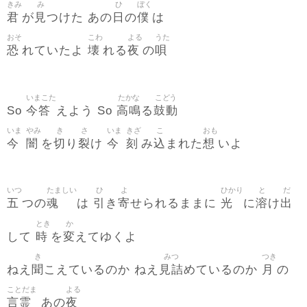
きみ
み
ひ
ぼく
君
見
日
僕
が
つけた あの
の
は
おそ
こわ
よる
うた
恐
壊
夜
唄
れていたよ
れる
の
いまこた
たかな
こどう
今答
高鳴
鼓動
So
えよう So
る
いま
やみ
き
さ
いま
きざ
こ
おも
今
闇
切
裂
今
刻
込
想
を
り
け
み
まれた
いよ
いつ
たましい
ひ
よ
ひかり
と
だ
五
魂
引
寄
光
溶
出
つの
は
き
せられるままに
に
け
とき
か
時
変
して
を
えてゆくよ
き
みつ
つき
聞
見詰
月
ねえ
こえているのか ねえ
めているのか
の
ことだま
よる
言霊
夜
あの