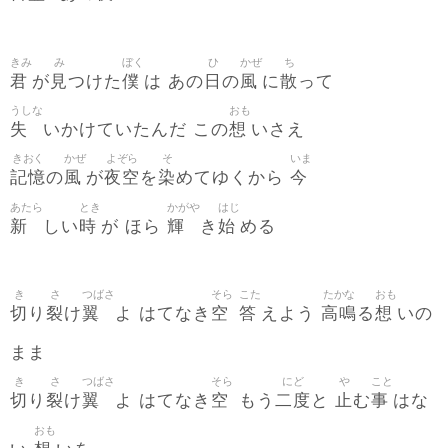
きみ
み
ぼく
ひ
かぜ
ち
君
見
僕
日
風
散
が
つけた
は あの
の
に
って
うしな
おも
失
想
いかけていたんだ この
いさえ
きおく
かぜ
よぞら
そ
いま
記憶
風
夜空
染
今
の
が
を
めてゆくから
あたら
とき
かがや
はじ
新
時
輝
始
しい
が ほら
き
める
き
さ
つばさ
そら
こた
たかな
おも
切
裂
翼
空
答
高鳴
想
り
け
よ はてなき
えよう
る
いの
まま
き
さ
つばさ
そら
にど
や
こと
切
裂
翼
空
二度
止
事
り
け
よ はてなき
もう
と
む
はな
おも