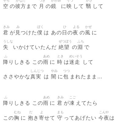
そら
かなた
つき
かがみ
うつ
かざ
空
彼方
月
鏡
映
翳
の
まで
の
に
して
して
きみ
み
ぼく
ひ
よる
かぜ
君
見
僕
日
夜
風
が
つけた
は あの
の
の
に
うしな
ぜつぼう
ふち
失
絶望
淵
いかけていたんだ
の
で
ふ
あめ
とき
めいそう
降
雨
時
迷走
りしきる この
に
は
して
しんじつ
やみ
つつ
真実
闇
包
ささやかな
は
に
まれたまま…
ふ
あめ
きみ
こご
降
雨
君
凍
りしきる この
に
が
えてたら
むね
だ
よ
まも
こんや
胸
抱
寄
守
今夜
この
に
き
せて
ってあげたい
は