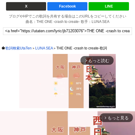
X
Facebook
LINE
ブログやHPでこの歌詞を共有する場合はこのURLをコピーしてください
曲名：THE ONE -crash to create- 歌手：LUNA SEA
歌詞検索UtaTen
LUNA SEA
THE ONE -crash to create-歌詞
もっと読む
arrow_forward_ios
もっと見る
arrow_forward_ios
Mute