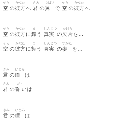
そら
かなた
きみ
つばさ
そら
かなた
空
彼方
君
翼
空
彼方
の
へ
の
で
の
へ
そら
かなた
ま
しんじつ
かけら
空
彼方
舞
真実
欠片
の
に
う
の
を…
そら
かなた
ま
しんじつ
すがた
空
彼方
舞
真実
姿
の
に
う
の
を…
きみ
ひとみ
君
瞳
の
は
きみ
ちか
君
誓
の
いは
きみ
ひとみ
君
瞳
の
は