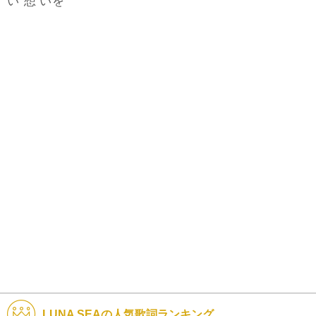
想
い
いを
LUNA SEAの人気歌詞ランキング