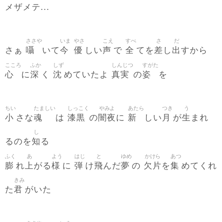
メザメテ...
ささや
いま
やさ
こえ
すべ
さ
だ
囁
今
優
声
全
差
出
さぁ
いて
しい
で
てを
し
すから
こころ
ふか
しず
しんじつ
すがた
心
深
沈
真実
姿
に
く
めていたよ
の
を
ちい
たましい
しっこく
やみよ
あたら
つき
う
小
魂
漆黒
闇夜
新
月
生
さな
は
の
に
しい
が
まれ
し
知
るのを
る
ふく
あ
よう
はじ
と
ゆめ
かけら
あつ
膨
上
様
弾
飛
夢
欠片
集
れ
がる
に
け
んだ
の
を
めてくれ
きみ
君
た
がいた