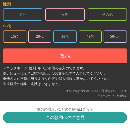
性別
男性
女性
その他
年代
10代
20代
30代
40代
50代～
投稿
※ニックネーム･性別･年代は初回のみ入力できます。
※レビューは全角10文字以上、500文字以内で入力してください。
※他の人が不快に思うような内容や個人情報は書かないでください。
※投稿後の編集・削除はできません。
UtaTenはreCAPTCHAで保護されています
-
プライバシー
利用契約
歌詞の間違いなどのご指摘はこちら
この歌詞へのご意見