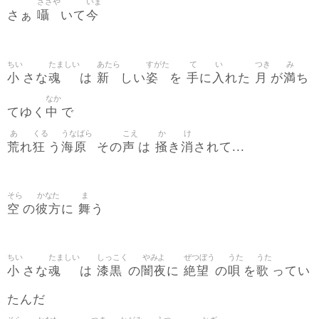
ささや
いま
囁
今
さぁ
いて
ちい
たましい
あたら
すがた
て
い
つき
み
小
魂
新
姿
手
入
月
満
さな
は
しい
を
に
れた
が
ち
なか
中
てゆく
で
あ
くる
うなばら
こえ
か
け
荒
狂
海原
声
掻
消
れ
う
その
は
き
されて...
そら
かなた
ま
空
彼方
舞
の
に
う
ちい
たましい
しっこく
やみよ
ぜつぼう
うた
うた
小
魂
漆黒
闇夜
絶望
唄
歌
さな
は
の
に
の
を
ってい
たんだ