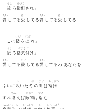
うし
ゆびさ
後
指刺
「
ろ
され」
あい
あい
あい
あい
愛
愛
愛
愛
してる
してる
してる
してる
ゆび
にぎ
指
握
「この
を
れ」
うし
ゆびきづ
後
指気付
「
ろ
け」
あい
あい
あい
愛
愛
愛
してる
してる
してるわ あなたを
ふ
ふゆ
かぜ
ふくざつ
吹
冬
風
複雑
ふいに
いた
の
は
ちが
すきま
すさ
違
隙間
荒
すれ
えば
は
む
しんじつしん
しつよう
し
しんちょう