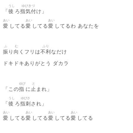
うし
ゆびきづ
後
指気付
「
ろ
け」
あい
あい
あい
愛
愛
愛
してる
してる
してるわ あなたを
ふ
む
ふり
振
向
不利
り
くフリは
なだけ
ドキドキありがとう ダカラ
ゆび
と
指
止
「この
に
まれ」
うし
ゆびさ
後
指刺
「
ろ
され」
あい
あい
あい
あい
愛
愛
愛
愛
してる
してる
してる
してる