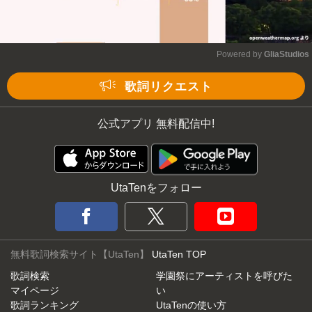
Powered by 
GliaStudios
Mute
歌詞リクエスト
公式アプリ 無料配信中!
UtaTenをフォロー
無料歌詞検索サイト【UtaTen】
UtaTen TOP
歌詞検索
学園祭にアーティストを呼びた
マイページ
い
歌詞ランキング
UtaTenの使い方