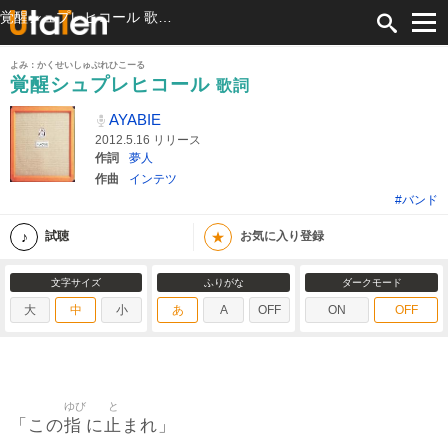
覚醒シュプレヒコール 歌詞 AYABIE ふりがな付
よみ：かくせいしゅぷれひこーる
覚醒シュプレヒコール
歌詞
AYABIE
2012.5.16 リリース
作詞
夢人
作曲
インテツ
#バンド
★
試聴
お気に入り登録
文字サイズ
ふりがな
ダークモード
大
中
小
あ
A
OFF
ON
OFF
ゆび
と
指
止
「この
に
まれ」