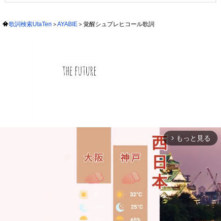
歌詞検索UtaTen
AYABIE
覚醒シュプレヒコール歌詞
もっと見る
arrow_forward_ios