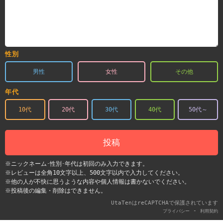
性別
男性
女性
その他
年代
10代
20代
30代
40代
50代～
投稿
※ニックネーム･性別･年代は初回のみ入力できます。
※レビューは全角10文字以上、500文字以内で入力してください。
※他の人が不快に思うような内容や個人情報は書かないでください。
※投稿後の編集・削除はできません。
UtaTenはreCAPTCHAで保護されています
-
プライバシー
利用契約