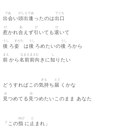
であ
がしらであ
でぐち
出会
頭出逢
出口
い
ったのは
ひ
あ
ひ
ひ
惹
合
引
退
かれ
えず
いても
いて
うし
すがた
うし
うし
後
姿
後
後
ろ
は
ろめたいの
ろから
まえ
なまえまえむ
し
前
名前前向
知
から
きに
りたい
きも
とど
気持
届
どうすればこの
ち
くかな
み
み
見
見
つめてる
つめたいこのまま あなた
ゆび
と
指
止
「この
に
まれ」