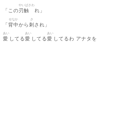
やいばさわ
刃触
「この
れ」
せなか
さ
背中
刺
「
から
され」
あい
あい
あい
愛
愛
愛
してる
してる
してるわ アナタを