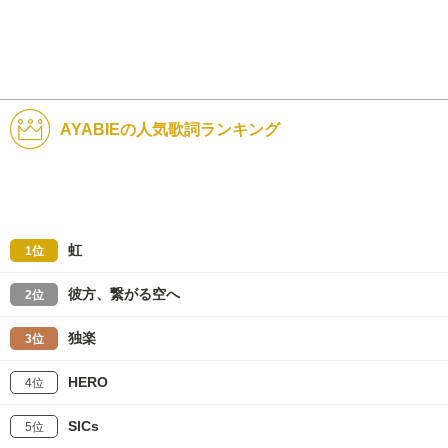
AYABIEの人気歌詞ランキング
虹
1位
彼方、繋がる空へ
2位
独楽
3位
HERO
4位
SICs
5位