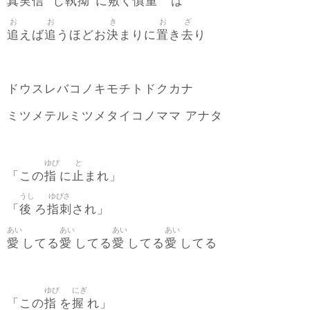
真実信
執拗
敷
慎重
じ
に
く
は
お
お
き
お
ざ
追
追
決
置
去
えば
うほどお
まりに
き
り
ドウスレバコノキモチトドクカナ
ミツメテルミツメタイコノママ アナタ
ゆび
と
指
止
「この
に
まれ」
うし
ゆびさ
後
指刺
「
ろ
され」
あい
あい
あい
あい
愛
愛
愛
愛
してる
してる
してる
してる
ゆび
にぎ
指
握
「この
を
れ」