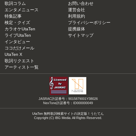
歌詞コラム
お問い合わせ
エンタメニュース
運営会社
特集記事
利用規約
検定・クイズ
プライバシーポリシー
カラオケUtaTen
提携媒体
ライブUtaTen
サイトマップ
インタビュー
ココだけメール
UtaTen X
歌詞リクエスト
アーティスト一覧
JASRAC許諾番号：9015879001Y38026
NexTone許諾番号：ID000000049
UtaTen 無料歌詞検索サイトの決定版！うたてん
Copyright (C) IBG Media. All Rights Reserved.