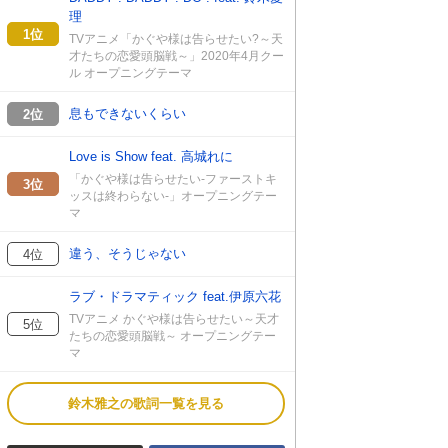
理
1位
TVアニメ「かぐや様は告らせたい?～天
才たちの恋愛頭脳戦～」2020年4月クー
ル オープニングテーマ
息もできないくらい
2位
Love is Show feat. 高城れに
「かぐや様は告らせたい-ファーストキ
3位
ッスは終わらない-」オープニングテー
マ
違う、そうじゃない
4位
ラブ・ドラマティック feat.伊原六花
TVアニメ かぐや様は告らせたい～天才
5位
たちの恋愛頭脳戦～ オープニングテー
マ
鈴木雅之の歌詞一覧を見る