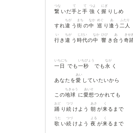
つな
て
て
つよ
にぎ
繋
手
手
強
握
いだ
と
く
りしめ
ちが
まち
なか
めぐ
あ
ふたり
違
街
中
巡
逢
二人
すれ
う
の
り
う
い
ちが
じだい
なか
ひび
あ
きせ
行
違
時代
中
響
合
奇
き
う
の
き
う
いちにち
いちびょう
なが
一日
一秒
永
でも
でも
く
あい
愛
あなたを
していたいから
ちきゅう
あいそ
地球
愛想
この
に
つかれても
おど
つづ
あさ
く
踊
続
朝
来
り
けよう
が
るまで
うた
つづ
よる
く
歌
続
夜
来
い
けよう
が
るまで