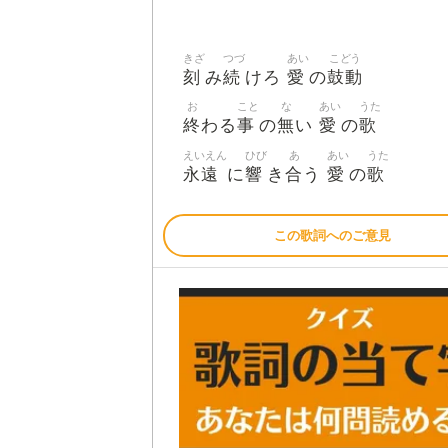
きざ
つづ
あい
こどう
刻
続
愛
鼓動
み
けろ
の
お
こと
な
あい
うた
終
事
無
愛
歌
わる
の
い
の
えいえん
ひび
あ
あい
うた
永遠
響
合
愛
歌
に
き
う
の
この歌詞へのご意見