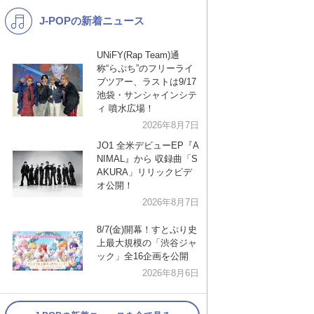
J-POPの新着ニュース
K-POP
演歌・歌謡
バンド
洋楽
UNiFY(Rap Team)通
称“らぷち”のフリーライ
VTuber
ディズニー
ブツアー、ラストは9/17
池袋・サンシャインシテ
ィ 噴水広場！
2026年8月7日
JO1 全米デビューEP『A
NIMAL』から 収録曲「S
AKURA」リリックビデ
オ公開！
2026年8月7日
8/7(金)開幕！すとぷり史
上最大規模の「渋谷ジャ
ック」全16企画を公開
2026年8月6日