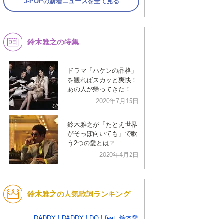
J-POPの新着ニュースを全て見る
鈴木雅之の特集
ドラマ「ハケンの品格」
を観ればスカッと爽快！
あの人が帰ってきた！
2020年7月15日
鈴木雅之が「たとえ世界
がそっぽ向いても」で歌
う2つの愛とは？
2020年4月2日
鈴木雅之の人気歌詞ランキング
DADDY ! DADDY ! DO ! feat. 鈴木愛