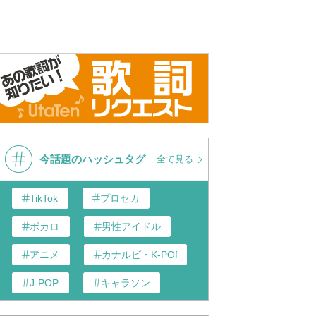
今話題のハッシュタグ
全て見る
TikTok
プロセカ
ボカロ
男性アイドル
アニメ
カナルビ・K-POP和訳
J-POP
キャラソン
あんスタ
歌い手