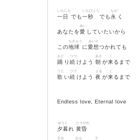
いちにち
いちびょう
なが
一日
一秒
永
でも
でも
く
あい
愛
あなたを
していたいから
ちきゅう
あいそ
地球
愛想
この
に
つかれても
おど
つづ
あさ
く
踊
続
朝
来
り
けよう
が
るまで
うた
つづ
よる
く
歌
続
夜
来
い
けよう
が
るまで
Endless love, Eternal love
ゆうぐ
たそがれ
夕暮
黄昏
れ
きみ
おも
そ