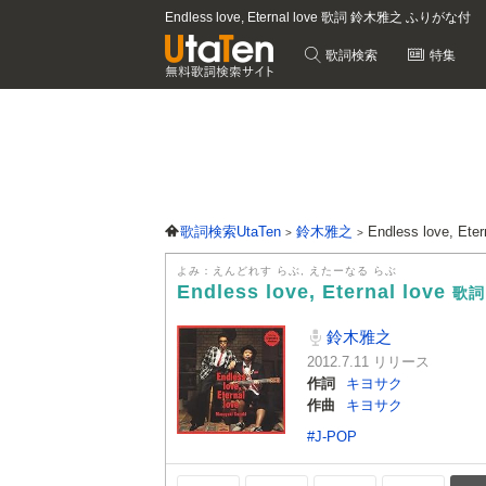
Endless love, Eternal love 歌詞 鈴木雅之 ふりがな付
歌詞検索
特集
歌詞検索UtaTen
鈴木雅之
Endless love, Ete
よみ：えんどれす らぶ, えたーなる らぶ
Endless love, Eternal love
歌詞
鈴木雅之
2012.7.11 リリース
作詞
キヨサク
作曲
キヨサク
#J-POP