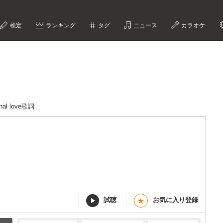
検定
ランキング
タグ
ニュース
カラオケ
rnal love歌詞
試聴
お気に入り登録
★