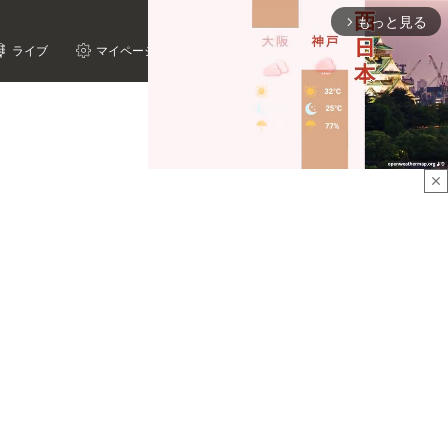
もっと見る
arrow_forward_ios
ライブ
マイページ
close
Mute