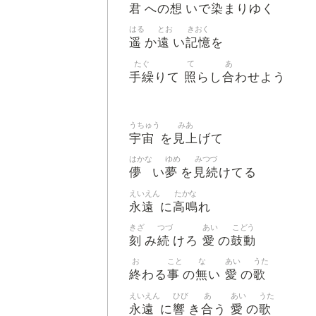
君
想
染
への
いで
まりゆく
はる
とお
きおく
遥
遠
記憶
か
い
を
たぐ
て
あ
手繰
照
合
りて
らし
わせよう
うちゅう
みあ
宇宙
見上
を
げて
はかな
ゆめ
みつづ
儚
夢
見続
い
を
けてる
えいえん
たかな
永遠
高鳴
に
れ
きざ
つづ
あい
こどう
刻
続
愛
鼓動
み
けろ
の
お
こと
な
あい
うた
終
事
無
愛
歌
わる
の
い
の
えいえん
ひび
あ
あい
うた
永遠
響
合
愛
歌
に
き
う
の