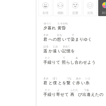
結
友情
感動
恋愛
元気
ゆうぐ
たそがれ
夕暮
黄昏
れ
きみ
おも
そ
君
想
染
への
いで
まりゆく
はる
とお
きおく
遥
遠
記憶
か
い
を
たぐ
て
あ
手繰
照
合
りて
らし
わせよう
きみ
ぼく
つな
あか
いと
君
僕
繋
赤
糸
と
とを
ぐ
い
たぐ
よ
ふたた
であ
手繰
寄
再
出逢
り
せて
び
えたの