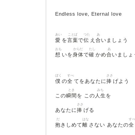
Endless love, Eternal love
あい
ことば
つた
あ
愛
言葉
伝
合
を
で
え
いましょう
おも
からだ
たし
あ
想
身体
確
合
いを
で
かめ
いましょ
ぼく
すべ
ささ
僕
全
捧
の
てをあなたに
げよう
とき
みち
瞬間
人生
この
を この
を
ささ
捧
あなたに
げる
だ
はな
す
抱
離
全
きしめて
さない あなたの