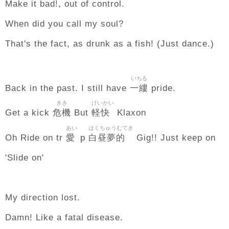
Make it bad!, out of control.
When did you call my soul?
That's the fact, as drunk as a fish! (Just dance.)
いちる
一縷
Back in the past. I still have
pride.
きき
けいかい
危機
軽快
Get a kick
But
Klaxon
あい
はくちゅうむてき
愛
白昼夢的
Oh Ride on tr
p
Gig!! Just keep on
'Slide on'
My direction lost.
Damn! Like a fatal disease.