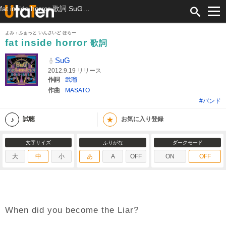
fat inside horror 歌詞 SuG ふりがな付
よみ：ふぁっと いんさいど ほらー
fat inside horror
歌詞
SuG
2012.9.19 リリース
作詞
武瑠
作曲
MASATO
#バンド
★
試聴
お気に入り登録
文字サイズ
ふりがな
ダークモード
大
中
小
あ
A
OFF
ON
OFF
When did you become the Liar?