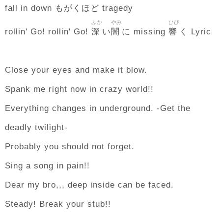
fall in down もがくほど tragedy
ふか
やみ
ひび
深
闇
響
rollin' Go! rollin' Go!
い
に missing
く Lyric
Close your eyes and make it blow.
Spank me right now in crazy world!!
Everything changes in underground. -Get the
deadly twilight-
Probably you should not forget.
Sing a song in pain!!
Dear my bro,,, deep inside can be faced.
Steady! Break your stub!!