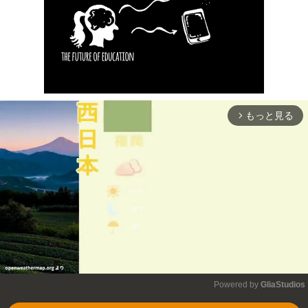
もっと見る
arrow_forward_ios
Powered by 
GliaStudios