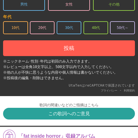
男性
女性
その他
年代
10代
20代
30代
40代
50代～
投稿
※ニックネーム･性別･年代は初回のみ入力できます。
※レビューは全角10文字以上、500文字以内で入力してください。
※他の人が不快に思うような内容や個人情報は書かないでください。
※投稿後の編集・削除はできません。
UtaTenはreCAPTCHAで保護されています
-
プライバシー
利用契約
歌詞の間違いなどのご指摘はこちら
この歌詞へのご意見
「fat inside horror」収録アルバム