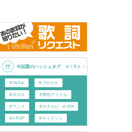
今話題のハッシュタグ
全て見る
TikTok
プロセカ
ボカロ
男性アイドル
アニメ
カナルビ・K-POP和訳
J-POP
キャラソン
あんスタ
歌い手