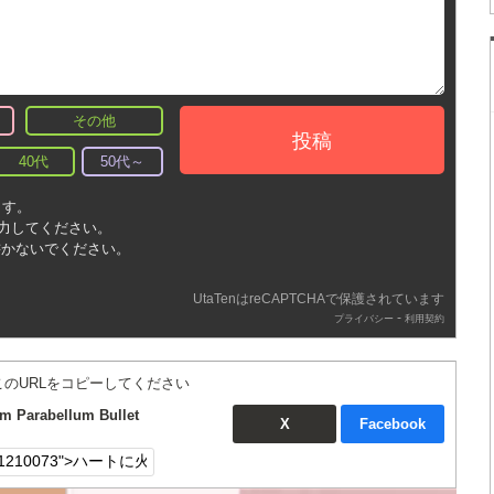
その他
投稿
40代
50代～
ます。
入力してください。
書かないでください。
UtaTenはreCAPTCHAで保護されています
-
プライバシー
利用契約
このURLをコピーしてください
abellum Bullet
X
Facebook