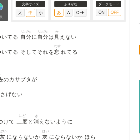
文字サイズ
ふりがな
ダークモード
果
じぶん
じぶん
み
自分
自分
見
ついてる
に
は
えない
わす
忘
ついてる そしてそれを
れてる
こ
去
のカサブタが
ふさげない
にど
き
二度
消
つけて
と
えないように
はい
はい
灰
灰
にならないか
にならないか ほら