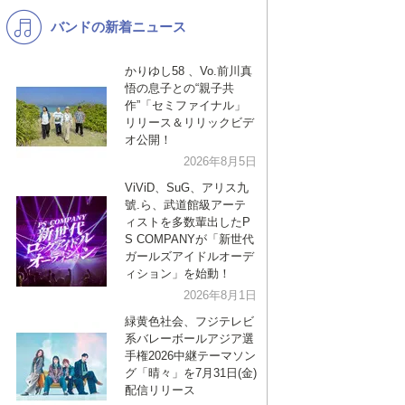
バンドの新着ニュース
K-POP
バンド
演歌・歌謡
洋楽
かりゆし58 、Vo.前川真
悟の息子との“親子共
VTuber
ディズニー
作”「セミファイナル」
リリース＆リリックビデ
オ公開！
2026年8月5日
ViViD、SuG、アリス九
號.ら、武道館級アーテ
ィストを多数輩出したP
S COMPANYが「新世代
ガールズアイドルオーデ
ィション」を始動！
2026年8月1日
緑黄色社会、フジテレビ
系バレーボールアジア選
手権2026中継テーマソン
グ「晴々」を7月31日(金)
配信リリース