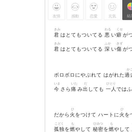
結
友情
感動
恋愛
元気
きみ
わる
くせ
君
悪
癖
はとてもついてる
い
が
きみ
ふか
きず
君
深
傷
はとてもついてる
い
が
か
過
ボロボロにやぶれて はがれた
いま
いた
だ
ひとり
今
痛
出
一人
さら
み
しても
では
ひ
ひ
火
火
だから
をつけて ハートに
を
こどく
も
ひみつ
も
孤独
燃
秘密
燃
を
やして
を
やして