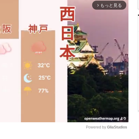
もっと見る
arrow_forward_ios
Powered by 
GliaStudios