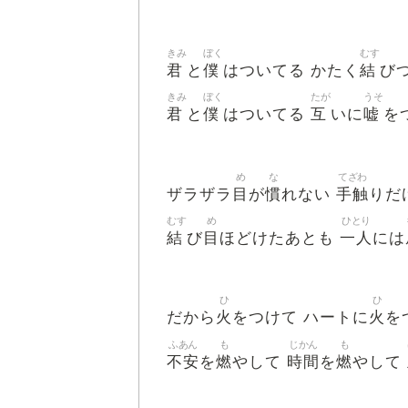
きみ
ぼく
むす
君
僕
結
と
はついてる かたく
び
きみ
ぼく
たが
うそ
君
僕
互
嘘
と
はついてる
いに
を
め
な
てざわ
目
慣
手触
ザラザラ
が
れない
りだ
むす
め
ひとり
結
目
一人
び
ほどけたあとも
には
ひ
ひ
火
火
だから
をつけて ハートに
を
ふあん
も
じかん
も
不安
燃
時間
燃
を
やして
を
やして