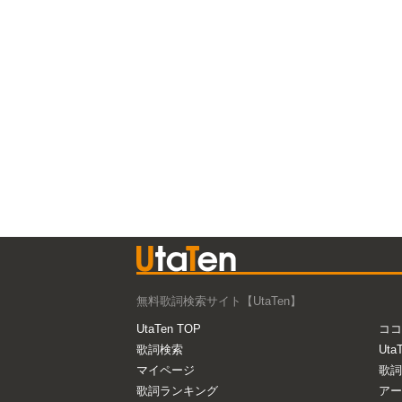
無料歌詞検索サイト【UtaTen】
UtaTen TOP
ココ
歌詞検索
Uta
マイページ
歌詞
歌詞ランキング
アー