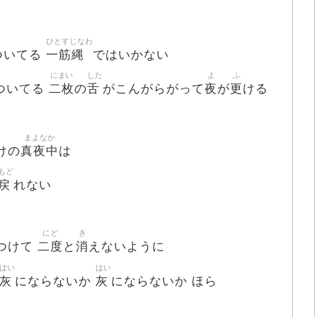
ひとすじなわ
一筋縄
ついてる
ではいかない
にまい
した
よ
ふ
二枚
舌
夜
更
ついてる
の
がこんがらがって
が
ける
まよなか
真夜中
けの
は
もど
戻
れない
にど
き
二度
消
つけて
と
えないように
はい
はい
灰
灰
にならないか
にならないか ほら