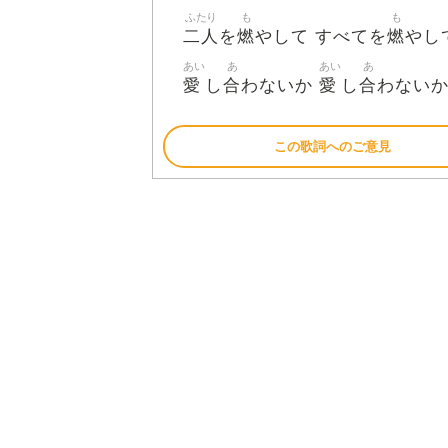
ふたり
も
も
二人
燃
燃
を
やして すべてを
やし
あい
あ
あい
あ
愛
合
愛
合
し
わないか
し
わない
この歌詞へのご意見