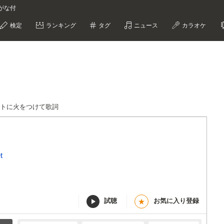
りがな付
検定
ランキング
タグ
ニュース
カラオケ
ートに火をつけて歌詞
t
試聴
お気に入り登録
★