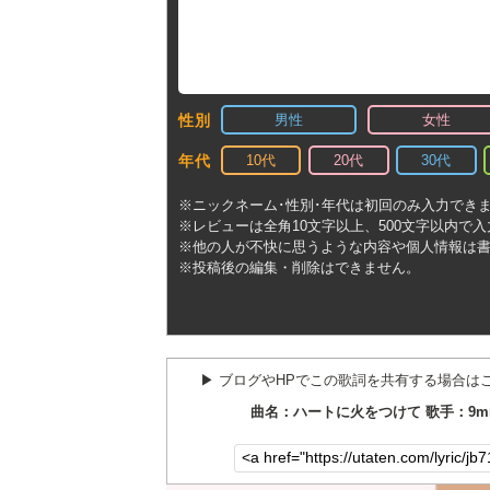
男性
女性
性別
10代
20代
30代
年代
※ニックネーム･性別･年代は初回のみ入力でき
※レビューは全角10文字以上、500文字以内で
※他の人が不快に思うような内容や個人情報は
※投稿後の編集・削除はできません。
▶︎ ブログやHPでこの歌詞を共有する場合は
曲名：ハートに火をつけて 歌手：9mm Par