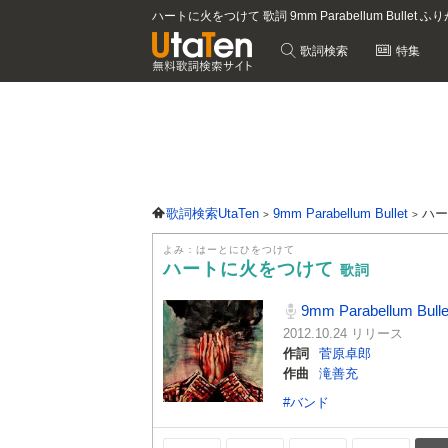
ハートに火をつけて 歌詞 9mm Parabellum Bullet ふ
歌詞検索
特集
歌詞検索UtaTen
9mm Parabellum Bullet
ハ
よみ：はーとにひをつけて
ハートに火をつけて
歌詞
9mm Parabellum Bulle
2012.10.24 リリース
作詞
菅原卓郎
作曲
滝善充
#バンド