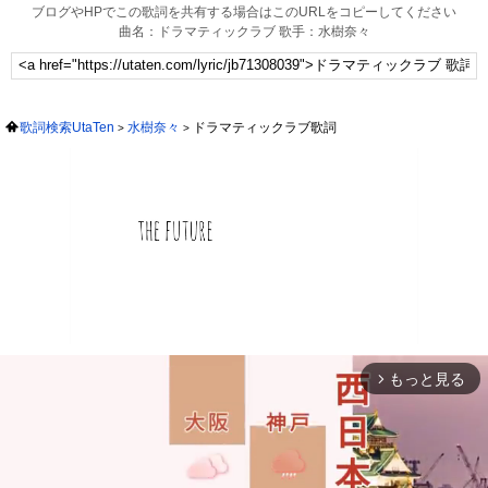
ブログやHPでこの歌詞を共有する場合はこのURLをコピーしてください
曲名：ドラマティックラブ 歌手：水樹奈々
歌詞検索UtaTen
水樹奈々
ドラマティックラブ歌詞
もっと見る
arrow_forward_ios