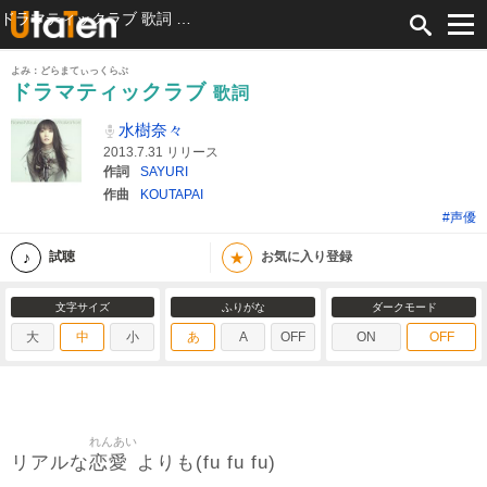
ドラマティックラブ 歌詞 水樹奈々 ふりがな付
よみ：どらまてぃっくらぶ
ドラマティックラブ
歌詞
水樹奈々
2013.7.31 リリース
作詞
SAYURI
作曲
KOUTAPAI
#声優
★
試聴
お気に入り登録
文字サイズ
ふりがな
ダークモード
大
中
小
あ
A
OFF
ON
OFF
れんあい
恋愛
リアルな
よりも(fu fu fu)