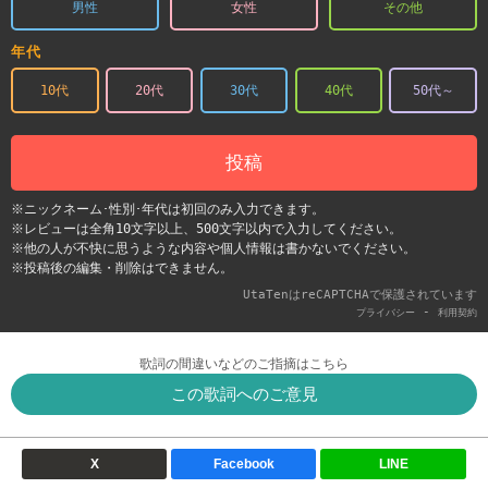
男性
女性
その他
年代
10代
20代
30代
40代
50代～
投稿
※ニックネーム･性別･年代は初回のみ入力できます。
※レビューは全角10文字以上、500文字以内で入力してください。
※他の人が不快に思うような内容や個人情報は書かないでください。
※投稿後の編集・削除はできません。
UtaTenはreCAPTCHAで保護されています
-
プライバシー
利用契約
歌詞の間違いなどのご指摘はこちら
この歌詞へのご意見
X
Facebook
LINE