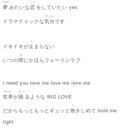
ゆめ
こい
夢
恋
みたいな
をしていたい yes
きぶん
気分
ドラマティックな
です
と
止
ドキドキが
まらない
ま
間
いつの
にかほらフォーリンラブ
I need you love me love me love me
せかい
おど
世界
踊
が
るような BIG LOVE
だ
抱
だからもっともっとギュッと
きしめて hold me
tight