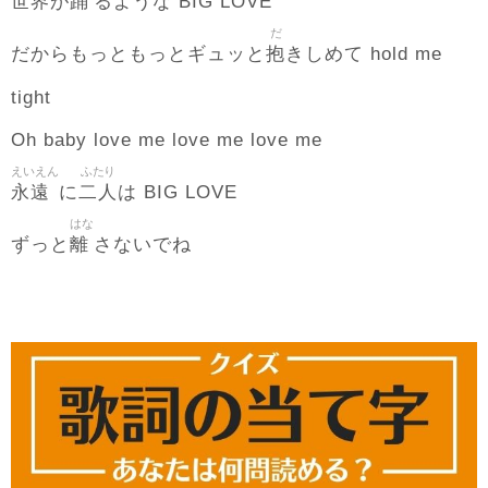
世界
踊
が
るような BIG LOVE
だ
抱
だからもっともっとギュッと
きしめて hold me
tight
Oh baby love me love me love me
えいえん
ふたり
永遠
二人
に
は BIG LOVE
はな
離
ずっと
さないでね