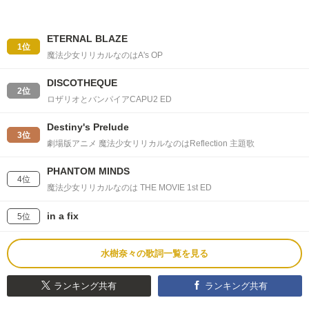
ETERNAL BLAZE
1位
魔法少女リリカルなのはA's OP
DISCOTHEQUE
2位
ロザリオとバンパイアCAPU2 ED
Destiny's Prelude
3位
劇場版アニメ 魔法少女リリカルなのはReflection 主題歌
PHANTOM MINDS
4位
魔法少女リリカルなのは THE MOVIE 1st ED
in a fix
5位
水樹奈々の歌詞一覧を見る
ランキング共有
ランキング共有