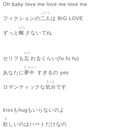
Oh baby love me love me love me
ふたり
二人
フィクションの
は BIG LOVE
はな
離
ずっと
さないでね
わす
忘
セリフも
れるくらい(fu fu fu)
むちゅう
夢中
あなたに
すぎるの yes
きぶん
気分
ロマンティックな
です
kissもhugもいらないのよ
ほ
欲
しいのはハートだけなの