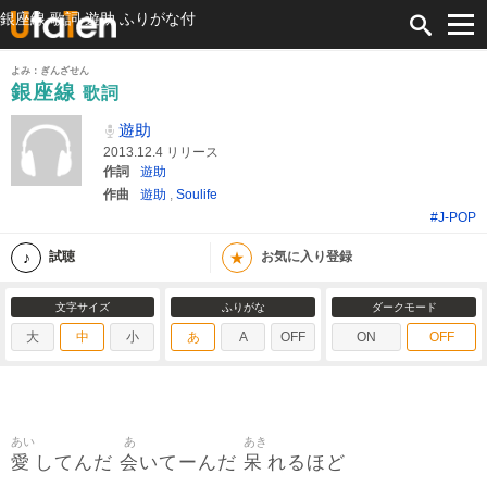
銀座線 歌詞 遊助 ふりがな付
よみ：ぎんざせん
銀座線
歌詞
遊助
2013.12.4 リリース
作詞
遊助
作曲
遊助
,
Soulife
#J-POP
★
試聴
お気に入り登録
文字サイズ
ふりがな
ダークモード
大
中
小
あ
A
OFF
ON
OFF
あい
あ
あき
愛
会
呆
してんだ
いてーんだ
れるほど