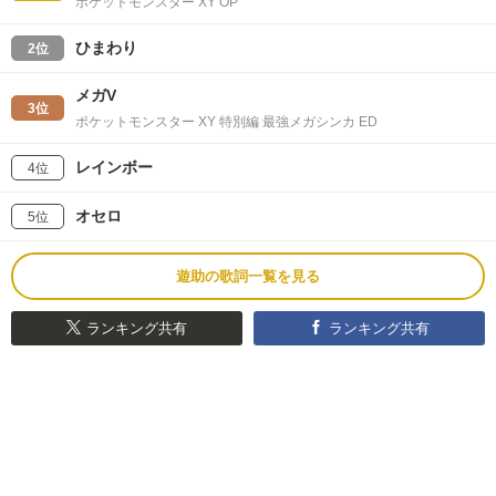
ポケットモンスター XY OP
ひまわり
2位
メガV
3位
ポケットモンスター XY 特別編 最強メガシンカ ED
レインボー
4位
オセロ
5位
遊助の歌詞一覧を見る
ランキング共有
ランキング共有