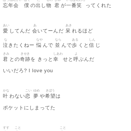
忘年会
僕
出
物
君
一番笑
の
し
が
ってくれた
あい
あ
あき
愛
会
呆
してんだ
いてーんだ
れるほど
な
なや
なら
ある
しん
泣
悩
並
歩
信
きたくねー
んで
んで
くと
じ
きみ
きせき
しあわ
よ
君
奇跡
幸
呼
との
を きっと
せと
ぶんだ
いいだろ? I love you
かな
こい
ゆめ
きぼう
叶
恋
夢
希望
わない
や
は
ポケットにしまってた
すす
こと
こと