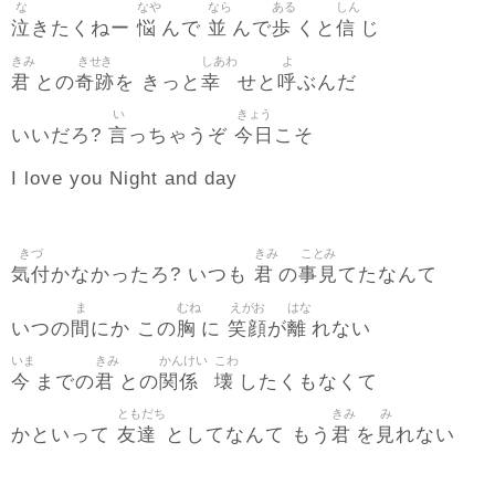
な
なや
なら
ある
しん
泣
悩
並
歩
信
きたくねー
んで
んで
くと
じ
きみ
きせき
しあわ
よ
君
奇跡
幸
呼
との
を きっと
せと
ぶんだ
い
きょう
言
今日
いいだろ?
っちゃうぞ
こそ
I love you Night and day
きづ
きみ
ことみ
気付
君
事見
かなかったろ? いつも
の
てたなんて
ま
むね
えがお
はな
間
胸
笑顔
離
いつの
にか この
に
が
れない
いま
きみ
かんけい
こわ
今
君
関係
壊
までの
との
したくもなくて
ともだち
きみ
み
友達
君
見
かといって
としてなんて もう
を
れない