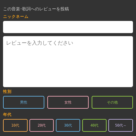
この音楽･歌詞へのレビューを投稿
ニックネーム
性別
男性
女性
その他
年代
10代
20代
30代
40代
50代～