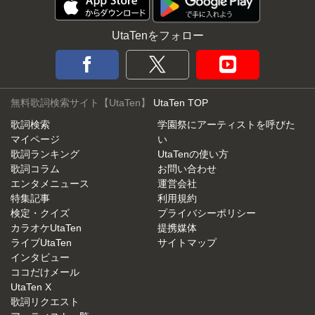
UtaTenをフォロー
無料歌詞検索サイト【UtaTen】
UtaTen TOP
歌詞検索
学園祭にアーティストを呼びた
マイページ
い
歌詞ランキング
UtaTenの使い方
歌詞コラム
お問い合わせ
エンタメニュース
運営会社
特集記事
利用規約
検定・クイズ
プライバシーポリシー
カラオケUtaTen
提携媒体
ライブUtaTen
サイトマップ
インタビュー
ココだけメール
UtaTen X
歌詞リクエスト