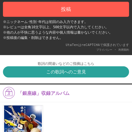
投稿
※ニックネーム･性別･年代は初回のみ入力できます。
※レビューは全角10文字以上、500文字以内で入力してください。
※他の人が不快に思うような内容や個人情報は書かないでください。
※投稿後の編集・削除はできません。
UtaTenはreCAPTCHAで保護されています
-
プライバシー
利用契約
歌詞の間違いなどのご指摘はこちら
この歌詞へのご意見
「銀座線」収録アルバム