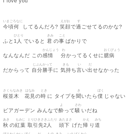
I love you
いまごろなに
えがお
す
今頃何
笑顔
過
してるんだろ?
で
ごせてるのかな?
ひとり
きみ
こと
1人
君
事
ふと
でいると
の
ばかりで
かんじょう
わ
おくびょう
感情
分
臆病
なんなんだ この
かってるくせに
じぶんかって
きも
い
だ
自分勝手
気持
言
出
だからって
に
ち
い
せなかった
さくらなみき
はなみ
とき
き
ぼく
桜並木
花見
時
聞
僕
の
に タイプを
いたら
じゃない
よ
さわ
酔
騒
ビアガーデン みんなで
って
いだね
あき
もみじ
とりひきさきふたり
あたまさ
かえ
みち
秋
紅葉
取引先2人
頭下
帰
道
の
げた
り
ぼうねんかい
ぼく
だ
もの
きみ
いちばんわら