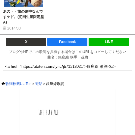
あの・・旅の途中なんで
すケド。(初回生産限定盤
A)
2014/03
X
Facebook
LINE
ブログやHPでこの歌詞を共有する場合はこのURLをコピーしてください
曲名：銀座線 歌手：遊助
歌詞検索UtaTen
遊助
銀座線歌詞