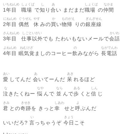
いちねんめ
しょくば
し
あ
しょくば
なかま
1年目
職場
知
合
職場
仲間
で
り
い まだまだ
の
にねんめ
ぐうぜん
やす
か
ものがえ
ぎんざせん
2年目
偶然
休
買
物帰
銀座線
みの
い
りの
さんねんめ
しごといがい
かいわ
3年目
仕事以外
会話
でも たわいもないメールで
よねんめ
ねむけざ
の
ながでんわ
4年目
眠気覚
飲
長電話
ましのコーヒー
みながら
あい
あ
あき
愛
会
呆
してんだ
いてーんだ
れるほど
な
なや
なら
ある
しん
泣
悩
並
歩
信
きたくねー
んで
んで
くと
じ
きみ
きせき
しあわ
よ
君
奇跡
幸
呼
との
を きっと
せと
ぶんだ
い
きょう
言
今日
いいだろ?
っちゃうぞ
こそ