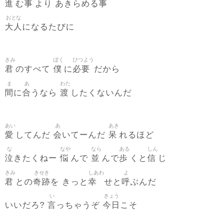
進
事
事
む
より あきらめる
おとな
大人
になるたびに
きみ
ぼく
ひつよう
君
僕
必要
のすべて
に
だから
ま
あ
わた
間
合
渡
に
うなら
したくないんだ
あい
あ
あき
愛
会
呆
してんだ
いてーんだ
れるほど
な
なや
なら
ある
しん
泣
悩
並
歩
信
きたくねー
んで
んで
くと
じ
きみ
きせき
しあわ
よ
君
奇跡
幸
呼
との
を きっと
せと
ぶんだ
い
きょう
言
今日
いいだろ?
っちゃうぞ
こそ