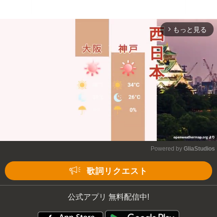
もっと見る
arrow_forward_ios
Powered by 
GliaStudios
Mute
歌詞リクエスト
公式アプリ 無料配信中!