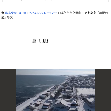
歌詞検索UtaTen
ももいろクローバーZ
猛烈宇宙交響曲・第七楽章「無限の
愛」歌詞
次の動画まで 3
キャンセル