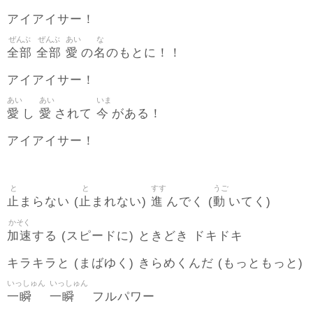
アイアイサー！
ぜんぶ
ぜんぶ
あい
な
全部
全部
愛
名
の
のもとに！！
アイアイサー！
あい
あい
いま
愛
愛
今
し
されて
がある！
アイアイサー！
と
と
すす
うご
止
止
進
動
まらない (
まれない)
んでく (
いてく)
かそく
加速
する (スピードに) ときどき ドキドキ
キラキラと (まばゆく) きらめくんだ (もっともっと)
いっしゅん
いっしゅん
一瞬
一瞬
フルパワー