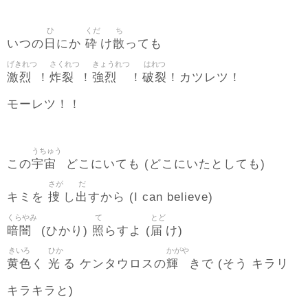
ひ
くだ
ち
日
砕
散
いつの
にか
け
っても
げきれつ
さくれつ
きょうれつ
はれつ
激烈
炸裂
強烈
破裂
！
！
！
！カツレツ！
モーレツ！！
うちゅう
宇宙
この
どこにいても (どこにいたとしても)
さが
だ
捜
出
キミを
し
すから (I can believe)
くらやみ
て
とど
暗闇
照
届
(ひかり)
らすよ (
け)
きいろ
ひか
かがや
黄色
光
輝
く
る ケンタウロスの
きで (そう キラリ
キラキラと)