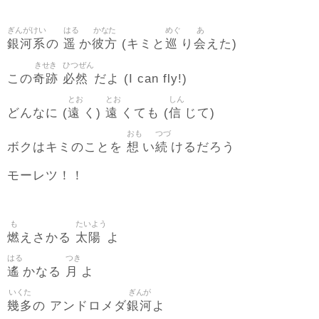
ぎんがけい
はる
かなた
めぐ
あ
銀河系
遥
彼方
巡
会
の
か
(キミと
り
えた)
きせき
ひつぜん
奇跡
必然
この
だよ (I can fly!)
とお
とお
しん
遠
遠
信
どんなに (
く)
くても (
じて)
おも
つづ
想
続
ボクはキミのことを
い
けるだろう
モーレツ！！
も
たいよう
燃
太陽
えさかる
よ
はる
つき
遙
月
かなる
よ
いくた
ぎんが
幾多
銀河
の アンドロメダ
よ