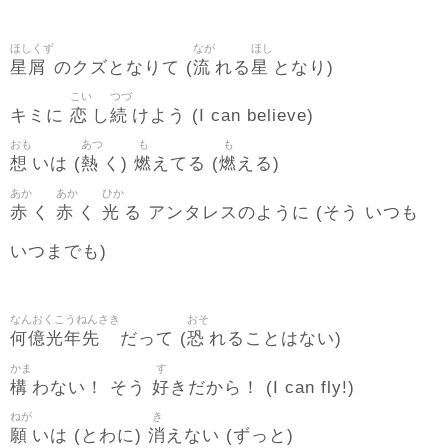
ほしくず
なが
ほし
星屑
流
星
のクズとなりて (
れる
となり)
こい
つづ
恋
続
キミに
し
けよう (I can believe)
おも
あつ
も
も
想
熱
燃
燃
いは (
く)
えてる (
える)
あか
あか
ひか
赤
赤
光
く
く
る アンタレスのように (そう いつも
いつまでも)
なんおくこうねんさき
おそ
何億光年先
恐
だって (
れることはない)
かま
す
構
好
わない！ そう
きだから！ (I can fly!)
ねが
き
願
消
いは (とわに)
えない (ずっと)