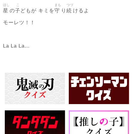
ほし
こ
まも
つづ
星
子
守
続
の
どもが キミを
り
けるよ
モーレツ！！
La La La…