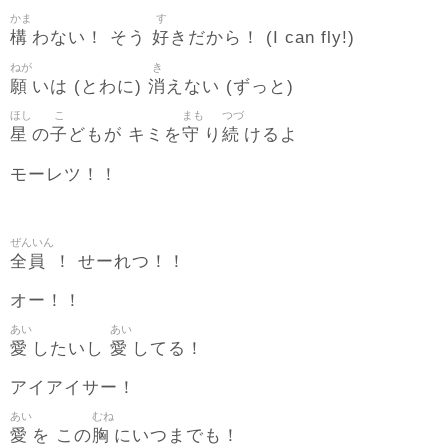
かま
す
構
好
わない！ そう
きだから！ (I can fly!)
ねが
き
願
消
いは (とわに)
えない (ずっと)
ほし
こ
まも
つづ
星
子
守
続
の
どもが キミを
り
けるよ
モーレツ！！
ぜんいん
全員
！ せーれつ！！
オー！！
あい
あい
愛
愛
したいし
してる！
アイアイサー！
あい
むね
愛
胸
を この
にいつまでも！