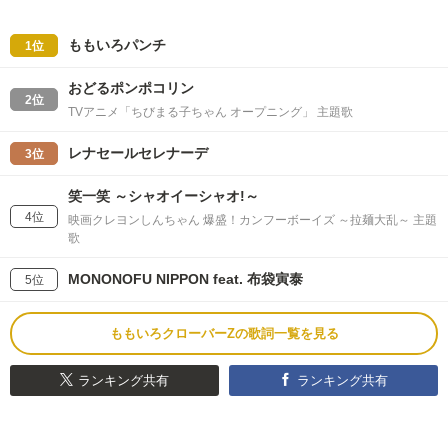
ももいろパンチ
1位
おどるポンポコリン
2位
TVアニメ「ちびまる子ちゃん オープニング」 主題歌
レナセールセレナーデ
3位
笑一笑 ～シャオイーシャオ!～
4位
映画クレヨンしんちゃん 爆盛！カンフーボーイズ ～拉麺大乱～ 主題
歌
MONONOFU NIPPON feat. 布袋寅泰
5位
ももいろクローバーZの歌詞一覧を見る
ランキング共有
ランキング共有