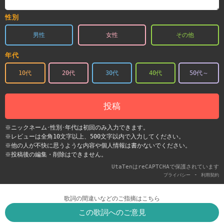
性別
男性
女性
その他
年代
10代
20代
30代
40代
50代～
投稿
※ニックネーム･性別･年代は初回のみ入力できます。
※レビューは全角10文字以上、500文字以内で入力してください。
※他の人が不快に思うような内容や個人情報は書かないでください。
※投稿後の編集・削除はできません。
UtaTenはreCAPTCHAで保護されています
-
プライバシー
利用契約
歌詞の間違いなどのご指摘はこちら
この歌詞へのご意見