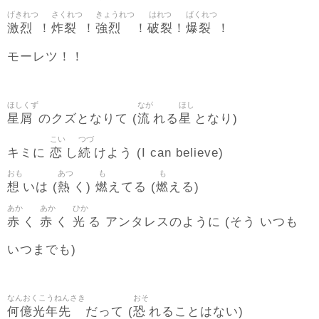
げきれつ
さくれつ
きょうれつ
はれつ
ばくれつ
激烈
炸裂
強烈
破裂
爆裂
！
！
！
！
！
モーレツ！！
ほしくず
なが
ほし
星屑
流
星
のクズとなりて (
れる
となり)
こい
つづ
恋
続
キミに
し
けよう (I can believe)
おも
あつ
も
も
想
熱
燃
燃
いは (
く)
えてる (
える)
あか
あか
ひか
赤
赤
光
く
く
る アンタレスのように (そう いつも
いつまでも)
なんおくこうねんさき
おそ
何億光年先
恐
だって (
れることはない)