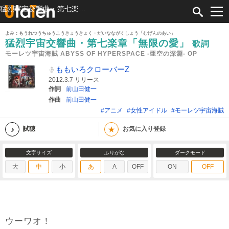
猛烈宇宙交響曲・第七楽章「無限の愛」 歌詞 ももいろクローバーZ モーレツ宇宙海賊 ABYSS OF HYPERSPACE -亜空の深淵- OP ふりがな付
よみ：もうれつうちゅうこうきょうきょく・だいなながくしょう「むげんのあい」
猛烈宇宙交響曲・第七楽章「無限の愛」
歌詞
モーレツ宇宙海賊 ABYSS OF HYPERSPACE -亜空の深淵- OP
ももいろクローバーZ
2012.3.7 リリース
作詞
前山田健一
作曲
前山田健一
#アニメ
#女性アイドル
#モーレツ宇宙海賊
★
試聴
お気に入り登録
文字サイズ
ふりがな
ダークモード
大
中
小
あ
A
OFF
ON
OFF
ウーワオ！