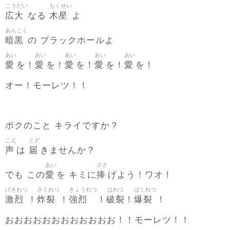
こうだい
もくせい
広大
木星
なる
よ
あんこく
暗黒
の ブラックホールよ
あい
あい
あい
あい
あい
愛
愛
愛
愛
愛
を！
を！
を！
を！
を！
オー！モーレツ！！
ボクのこと キライですか？
こえ
とど
声
届
は
きませんか？
あい
ささ
愛
捧
でも この
を キミに
げよう！ワオ！
げきれつ
さくれつ
きょうれつ
はれつ
ばくれつ
激烈
炸裂
強烈
破裂
爆裂
！
！
！
！
！
おおおおおおおおおおおお！！モーレツ！！