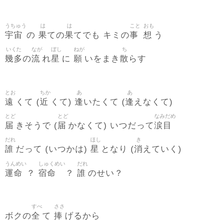
うちゅう
は
は
こと
おも
宇宙
果
果
事
想
の
ての
てでも キミの
う
いくた
なが
ぼし
ねが
ち
幾多
流
星
願
散
の
れ
に
いをまき
らす
とお
ちか
あ
あ
遠
近
逢
逢
くて (
くて)
いたくて (
えなくて)
とど
とど
なみだめ
届
届
涙目
きそうで (
かなくて) いつだって
だれ
ほし
き
誰
星
消
だって (いつかは)
となり (
えていく)
うんめい
しゅくめい
だれ
運命
宿命
誰
？
？
のせい？
すべ
ささ
全
捧
ボクの
て
げるから