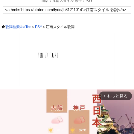
曲名：江南スタイル 歌手：PSY
歌詞検索UtaTen
PSY
江南スタイル歌詞
もっと見る
arrow_forward_ios