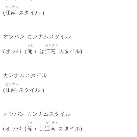
カンナム
江南
(
スタイル )
オツパン カンナムスタイル
おれ
カンナム
俺
江南
(オッパ（
）は
スタイル)
カンナムスタイル
カンナム
江南
(
スタイル )
オツパン カンナムスタイル
おれ
カンナム
俺
江南
(オッパ（
）は
スタイル)