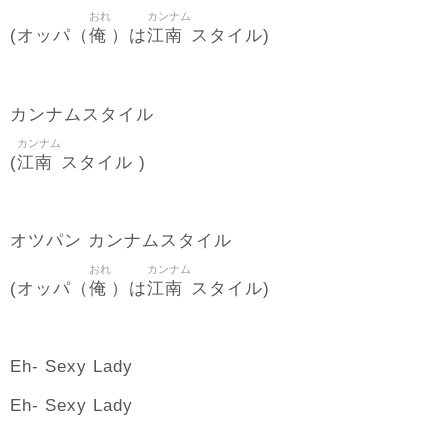
おれ
カンナム
俺
江南
(オッパ（
）は
スタイル)
カンナムスタイル
カンナム
江南
(
スタイル )
オツパン カンナムスタイル
おれ
カンナム
俺
江南
(オッパ（
）は
スタイル)
Eh- Sexy Lady
Eh- Sexy Lady