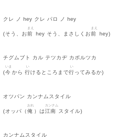
クレ ノ hey クレ パロ ノ hey
まえ
まえ
前
前
(そう、お
hey そう、まさしくお
hey)
チグムブト カル テツカヂ カボルツカ
いま
い
い
今
行
行
(
から
けるところまで
ってみるか)
オツパン カンナムスタイル
おれ
カンナム
俺
江南
(オッパ（
）は
スタイル)
カンナムスタイル