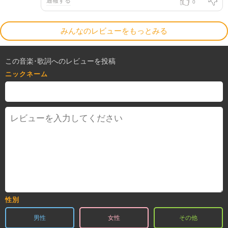
通報する
0
みんなのレビューをもっとみる
この音楽･歌詞へのレビューを投稿
ニックネーム
性別
男性
女性
その他