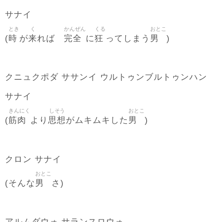
サナイ
とき
く
かんぜん
くる
おとこ
時
来
完全
狂
男
(
が
れば
に
ってしまう
)
クニュクポダ ササンイ ウルトゥンブルトゥンハン
サナイ
きんにく
しそう
おとこ
筋肉
思想
男
(
より
がムキムキした
)
クロン サナイ
おとこ
男
(そんな
さ)
アルムダウォ サランスロウォ