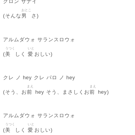
クロン サナイ
おとこ
男
(そんな
さ)
アルムダウォ サランスロウォ
うつく
いと
美
愛
(
しく
おしい)
クレ ノ hey クレ パロ ノ hey
まえ
まえ
前
前
(そう、お
hey そう、まさしくお
hey)
アルムダウォ サランスロウォ
うつく
いと
美
愛
(
しく
おしい)