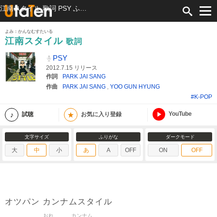
江南スタイル 歌詞 PSY ふりがな付
よみ：かんなむすたいる
江南スタイル
歌詞
PSY
2012.7.15 リリース
作詞
PARK JAI SANG
作曲
PARK JAI SANG
,
YOO GUN HYUNG
#K-POP
YouTube
★
試聴
お気に入り登録
文字サイズ
ふりがな
ダークモード
大
中
小
あ
A
OFF
ON
OFF
オツパン カンナムスタイル
おれ
カンナム