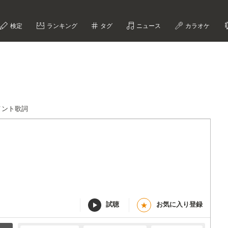
検定
ランキング
タグ
ニュース
カラオケ
メント歌詞
試聴
お気に入り登録
★