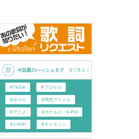
今話題のハッシュタグ
全て見る
TikTok
プロセカ
ボカロ
男性アイドル
アニメ
カナルビ・K-POP和訳
J-POP
キャラソン
あんスタ
歌い手