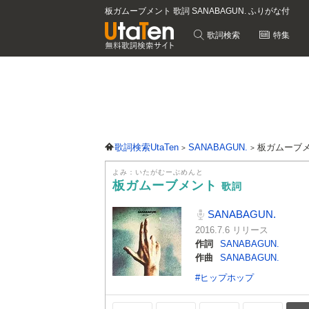
板ガムーブメント 歌詞 SANABAGUN. ふりがな付
歌詞検索
特集
歌詞検索UtaTen
SANABAGUN.
板ガムーブ
よみ：いたがむーぶめんと
板ガムーブメント
歌詞
SANABAGUN.
2016.7.6 リリース
作詞
SANABAGUN.
作曲
SANABAGUN.
#ヒップホップ