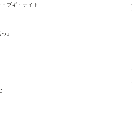
ャ・ブギ・ナイト
な
無
っ」
と