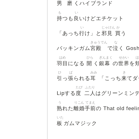
男
磨
くハイブランド
も
い
持
良
つも
いけどエチケット
い
じゃけん
か
行
邪見
買
「あっち
け」と
う
きゅうでん
な
宮殿
泣
バッキンガム
で
く Gosh
はめ
ひら
ぎんまく
せかい
ほ
羽目
開
銀幕
世界
になる
く
の
を
ひ
ぱ
みみ
き
引
張
耳
来
っ
られる
「こっち
てダ
たび
ふたり
度
二人
Lipする
はグリーンミン
う
りこん
てまえ
熟
離婚
手前
れた
の That old feeli
いた
板
ガムマジック