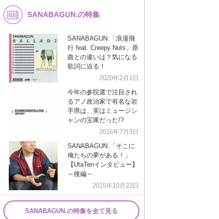
SANABAGUN.の特集
K-POP
演歌・歌謡
バンド
洋楽
SANABAGUN.「浪漫飛
行 feat. Creepy Nuts」原
VTuber
ディズニー
曲との違いは？気になる
歌詞に迫る！
2020年2月1日
今年の参院選で注目され
るアノ政治家で有名な岩
手県は、実はミュージシ
ャンの宝庫だった!?
2016年7月3日
SANABAGUN.「そこに
俺たちの夢がある！」
【UtaTenインタビュー】
～後編～
2015年10月22日
SANABAGUN.の特集を全て見る