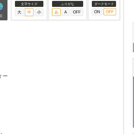
文字サイズ
ふりがな
ダークモード
果
ィー
ン