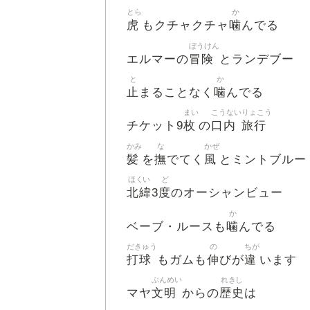
とら
か
虎
噛
もクチャクチャ
んでる
ぼうけん
冒険
エルマーの
とランデブー
と
か
止
噛
まることなく
んでる
まい
こうない
りょこう
枚
口内
旅行
チケット9
の
かみ
な
かぜ
髪
撫
風
を
でてく
とミントブルー
ほくい
ど
北緯
度
3
のオーシャンビュー
か
噛
ベーブ・ルースも
んでる
だきゅう
の
ちが
打球
伸
違
もガムも
びが
います
ぶんめい
れきし
文明
歴史
マヤ
からの
は