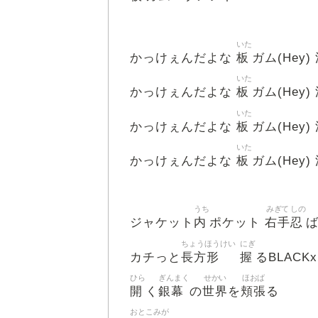
いた
板
かっけぇんだよな
ガム(Hey)
いた
板
かっけぇんだよな
ガム(Hey)
いた
板
かっけぇんだよな
ガム(Hey)
いた
板
かっけぇんだよな
ガム(Hey)
うち
みぎて
しの
内
右手
忍
ジャケット
ポケット
ちょうほうけい
にぎ
長方形
握
カチっと
るBLACKx
ひら
ぎんまく
せかい
ほおば
開
銀幕
世界
頬張
く
の
を
る
おとこ
みが