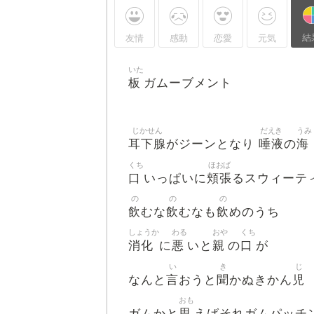
結
友情
感動
恋愛
元気
いた
板
ガムーブメント
じかせん
だえき
うみ
耳下腺
唾液
海
がジーンとなり
の
くち
ほおば
口
頬張
いっぱいに
るスウィーテ
の
の
の
飲
飲
飲
むな
むなも
めのうち
しょうか
わる
おや
くち
消化
悪
親
口
に
いと
の
が
い
き
じ
言
聞
児
なんと
おうと
かぬきかん
おも
思
ガムかと
えばそれガムパッチ