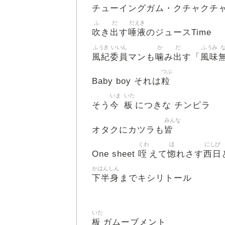
チューイングガム・クチャクチ
ふ
だ
だえき
吹
出
唾液
き
す
のジュースTime
ふうき
いいん
か
だ
ふうみ
風紀
委員
噛
出
風味
マンも
み
す「
つぶ
粒
Baby boy それは
いま
いた
今
板
そう
につきな チンピラ
みんな
皆
オタクにカツラも
くわ
ほ
にしび
咥
惚
西日
One sheet
えて
れさす
かはんしん
下半身
までキシリトール
いた
板
ガムーブメント