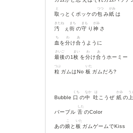
と
つつ
がみ
取
包
紙
っとくポッケの
み
は
きたね
まち
まも
がみ
汚
街
守
神
ぇ
の
り
さ
ち
わ
あ
血
分
合
を
け
うように
さいご
まい
わ
あ
最後
枚
分
合
の1
を
け
うホーミー
つぶ
いた
粒
板
ガムはNo
ガムだろ?
くち
なか
は
かみ
う
口
中
吐
紙
Bubble
の
こうぜ
の
した
舌
バープル
のColor
こ
いた
娘
板
あの
と
ガムゲームでKiss