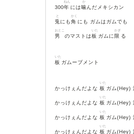
ねん
か
年
噛
300
には
んだメキシカン
と
かく
兎
角
にも
にも ガムはガムでも
おとこ
いた
かぎ
男
板
限
のマストは
ガムに
る
いた
板
ガムーブメント
いた
板
かっけぇんだよな
ガム(Hey)
いた
板
かっけぇんだよな
ガム(Hey)
いた
板
かっけぇんだよな
ガム(Hey)
いた
板
かっけぇんだよな
ガム(Hey)