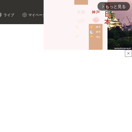
もっと見る
arrow_forward_ios
ライブ
マイページ
close
Mute