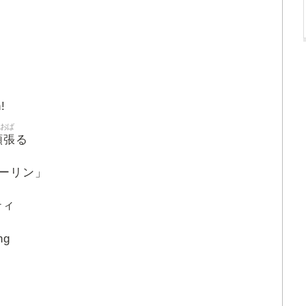
!
おば
頬張
る
ーリン」
ティ
ng