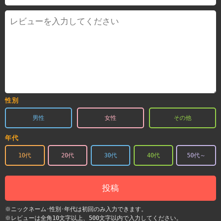
性別
男性
女性
その他
年代
10代
20代
30代
40代
50代～
投稿
※ニックネーム･性別･年代は初回のみ入力できます。
※レビューは全角10文字以上、500文字以内で入力してください。