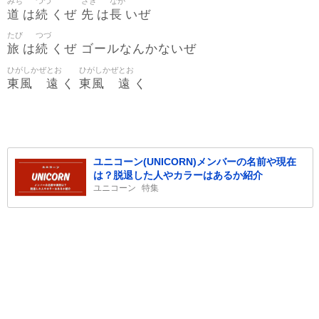
みち
つづ
さき
なが
道
続
先
長
は
くぜ
は
いぜ
たび
つづ
旅
続
は
くぜ ゴールなんかないぜ
ひがしかぜ
とお
ひがしかぜ
とお
東風
遠
東風
遠
く
く
ユニコーン(UNICORN)メンバーの名前や現在
は？脱退した人やカラーはあるか紹介
ユニコーン
特集