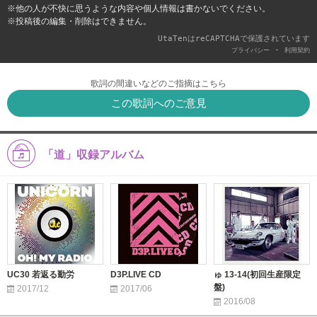
※他の人が不快に思うような内容や個人情報は書かないでください。
※投稿後の編集・削除はできません。
UtaTenはreCAPTCHAで保護されています
-
プライバシー
利用契約
歌詞の間違いなどのご指摘はこちら
この歌詞へのご意見
「道」収録アルバム
UC30 若返る勤労
D3P.LIVE CD
ゅ 13-14(初回生産限定
盤)
2017/12
2017/06
2016/08