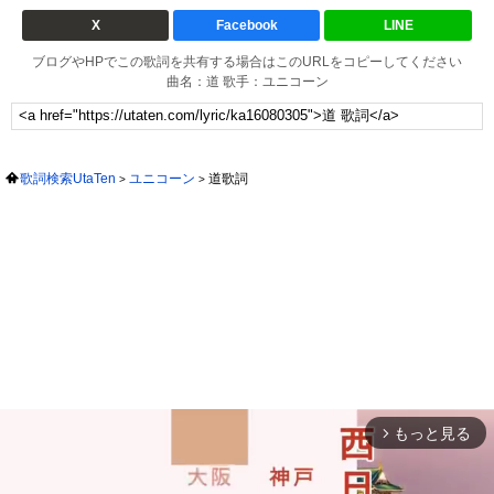
X
Facebook
LINE
ブログやHPでこの歌詞を共有する場合はこのURLをコピーしてください
曲名：道 歌手：ユニコーン
歌詞検索UtaTen
ユニコーン
道歌詞
もっと見る
arrow_forward_ios