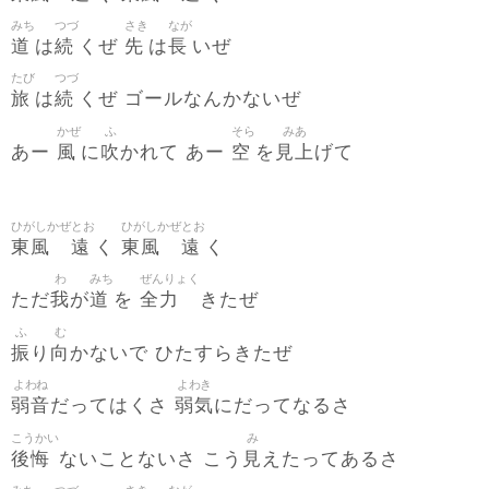
みち
つづ
さき
なが
道
続
先
長
は
くぜ
は
いぜ
たび
つづ
旅
続
は
くぜ ゴールなんかないぜ
かぜ
ふ
そら
みあ
風
吹
空
見上
あー
に
かれて あー
を
げて
ひがしかぜ
とお
ひがしかぜ
とお
東風
遠
東風
遠
く
く
わ
みち
ぜんりょく
我
道
全力
ただ
が
を
きたぜ
ふ
む
振
向
り
かないで ひたすらきたぜ
よわね
よわき
弱音
弱気
だってはくさ
にだってなるさ
こうかい
み
後悔
見
ないことないさ こう
えたってあるさ