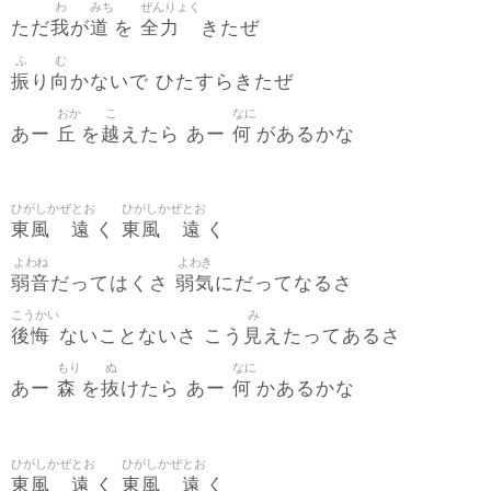
わ
みち
ぜんりょく
我
道
全力
ただ
が
を
きたぜ
ふ
む
振
向
り
かないで ひたすらきたぜ
おか
こ
なに
丘
越
何
あー
を
えたら あー
があるかな
ひがしかぜ
とお
ひがしかぜ
とお
東風
遠
東風
遠
く
く
よわね
よわき
弱音
弱気
だってはくさ
にだってなるさ
こうかい
み
後悔
見
ないことないさ こう
えたってあるさ
もり
ぬ
なに
森
抜
何
あー
を
けたら あー
かあるかな
ひがしかぜ
とお
ひがしかぜ
とお
東風
遠
東風
遠
く
く