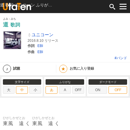
道 歌詞 ユニコーン ふりがな付
よみ：みち
道
歌詞
ユニコーン
2016.8.10 リリース
作詞
EBI
作曲
EBI
#バンド
★
試聴
お気に入り登録
文字サイズ
ふりがな
ダークモード
大
中
小
あ
A
OFF
ON
OFF
ひがしかぜ
とお
ひがしかぜ
とお
東風
遠
東風
遠
く
く