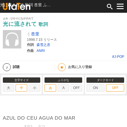
光に流されて 歌詞 杏里 ふりがな付
よみ：ひかりにながされて
光に流されて
歌詞
杏里
1998.7.15 リリース
作詞
森雪之丞
作曲
ANRI
#J-POP
★
試聴
お気に入り登録
文字サイズ
ふりがな
ダークモード
大
中
小
あ
A
OFF
ON
OFF
AZUL DO CEU AGUA DO MAR
まほう
なつ