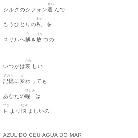
えら
選
シルクのシフォン
んで
わたし
私
もうひとりの
を
と
はな
解
放
スリルへ
き
つの
かな
哀
いつかは
しい
きおく
か
記憶
変
に
わっても
ひとみ
瞳
あなたの
は
つき
なや
月
悩
より
ましいの
AZUL DO CEU AGUA DO MAR