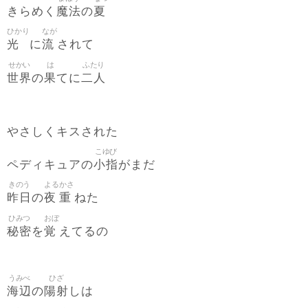
魔法
夏
きらめく
の
ひかり
なが
光
流
に
されて
せかい
は
ふたり
世界
果
二人
の
てに
やさしくキスされた
こゆび
小指
ペディキュアの
がまだ
きのう
よる
かさ
昨日
夜
重
の
ねた
ひみつ
おぼ
秘密
覚
を
えてるの
うみべ
ひざ
海辺
陽射
の
しは