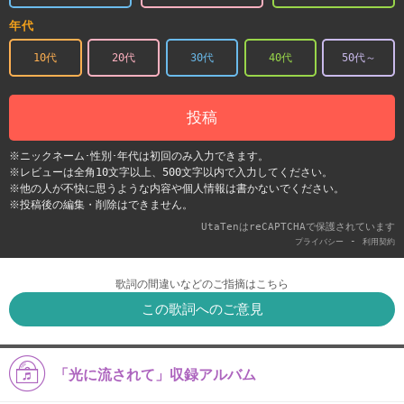
年代
10代
20代
30代
40代
50代～
投稿
※ニックネーム･性別･年代は初回のみ入力できます。
※レビューは全角10文字以上、500文字以内で入力してください。
※他の人が不快に思うような内容や個人情報は書かないでください。
※投稿後の編集・削除はできません。
UtaTenはreCAPTCHAで保護されています
-
プライバシー
利用契約
歌詞の間違いなどのご指摘はこちら
この歌詞へのご意見
「光に流されて」収録アルバム