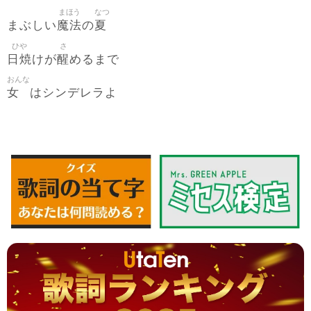
まほう
なつ
魔法
夏
まぶしい
の
ひや
さ
日焼
醒
けが
めるまで
おんな
女
はシンデレラよ