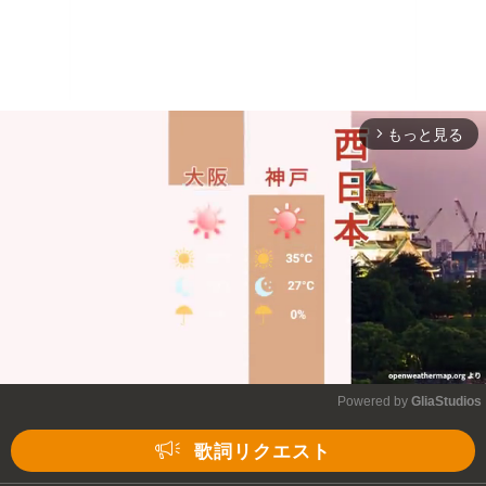
もっと見る
arrow_forward_ios
Powered by 
GliaStudios
Mute
歌詞リクエスト