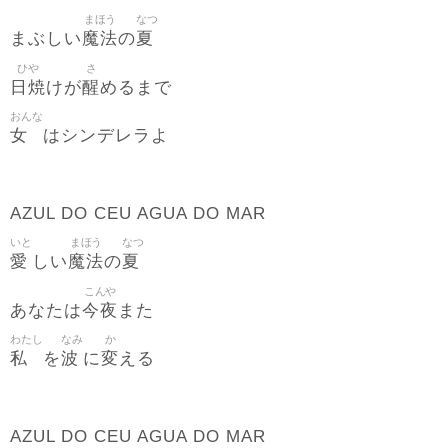
まほう
なつ
魔法
夏
まぶしい
の
ひや
さ
日焼
醒
けが
めるまで
おんな
女
はシンデレラよ
AZUL DO CEU AGUA DO MAR
いと
まほう
なつ
愛
魔法
夏
しい
の
こんや
今夜
あなたは
また
わたし
なみ
か
私
波
変
を
に
える
AZUL DO CEU AGUA DO MAR