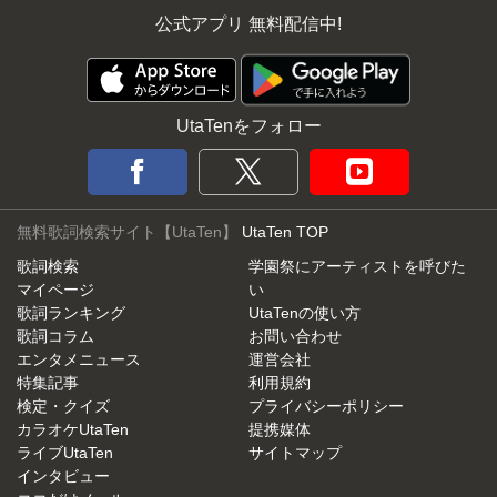
公式アプリ 無料配信中!
UtaTenをフォロー
無料歌詞検索サイト【UtaTen】
UtaTen TOP
歌詞検索
学園祭にアーティストを呼びた
マイページ
い
歌詞ランキング
UtaTenの使い方
歌詞コラム
お問い合わせ
エンタメニュース
運営会社
特集記事
利用規約
検定・クイズ
プライバシーポリシー
カラオケUtaTen
提携媒体
ライブUtaTen
サイトマップ
インタビュー