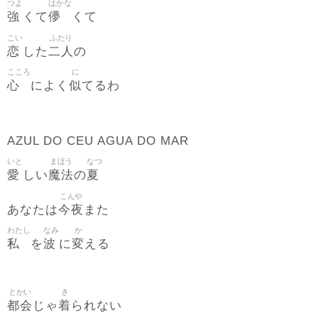
つよ
はかな
強
儚
くて
くて
こい
ふたり
恋
二人
した
の
こころ
に
心
似
によく
てるわ
AZUL DO CEU AGUA DO MAR
いと
まほう
なつ
愛
魔法
夏
しい
の
こんや
今夜
あなたは
また
わたし
なみ
か
私
波
変
を
に
える
とかい
き
都会
着
じゃ
られない