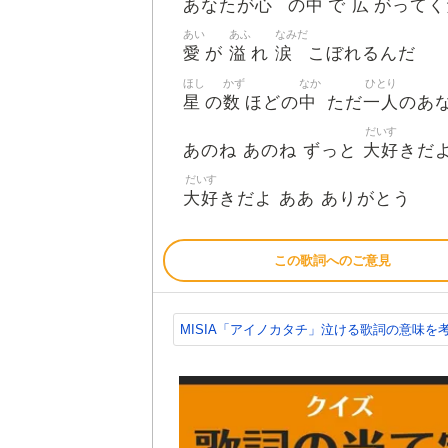
心
中
広
あなたが
の
で
がってく
あい
あふ
なみだ
愛
溢
涙
が
れ
こぼれるんだ
ほし
かず
なか
ひとり
星
数
中
一人
の
ほどの
ただ
のあ
だいす
大好
あのね あのね ずっと
きだ
だいす
大好
きだよ ああ ありがとう
この歌詞へのご意見
MISIA「アイノカタチ」泣ける歌詞の意味