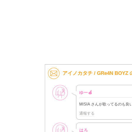
アイノカタチ / GRe4N BO
女性
ゆー🍏
MISIA さんが歌ってるのも良
通報する
女性
はろ