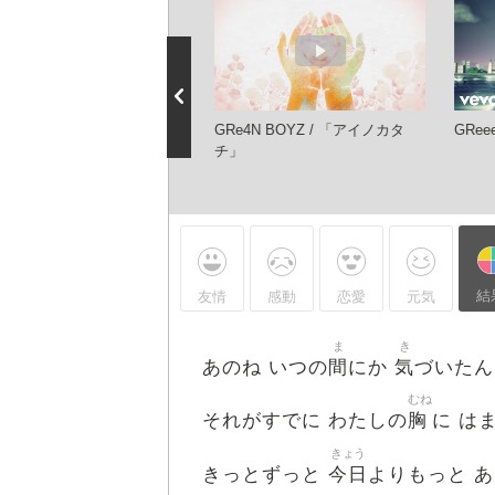
CDTVライブ！ライブ！」
GRe4N BOYZ / 「アイノカタ
GRee
e4N BOYZが心震えるパフォ
チ」
マンス！「アイノカタチ」を
露
結
友情
感動
恋愛
元気
ま
き
間
気
あのね いつの
にか
づいた
むね
胸
それがすでに わたしの
に は
きょう
今日
きっとずっと
よりもっと 