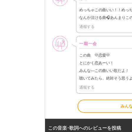
めっちゃこの曲いい！！めっ
なんか泣ける曲🎧あんまりこ
通報する
女性
一期一会
この曲 💛恋愛💛
とにかく恋あーい！
みんな―この曲いい歌だよ！
聴いてみたら、絶対そう思う
通報する
みん
この音楽･歌詞へのレビューを投稿