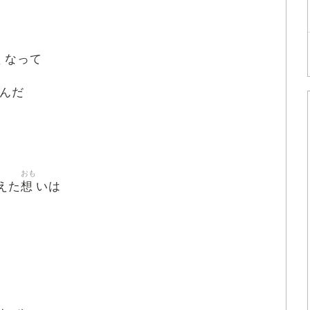
くなって
んだ
おも
想
えた
いは