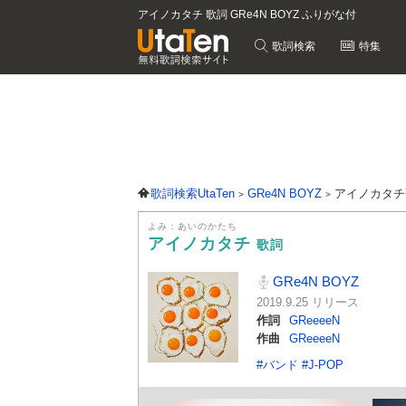
アイノカタチ 歌詞 GRe4N BOYZ ふりがな付
歌詞検索
特集
歌詞検索UtaTen
GRe4N BOYZ
アイノカタチ
よみ：あいのかたち
アイノカタチ
歌詞
GRe4N BOYZ
2019.9.25 リリース
作詞
GReeeeN
作曲
GReeeeN
#バンド
#J-POP