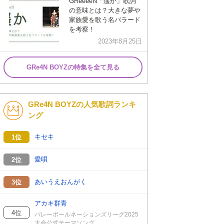
GReeeeN「遥か」歌詞
の意味とは？大きな夢や
家族愛を歌う名バラード
を考察！
2023年8月25日
GRe4N BOYZの特集を全て見る
GRe4N BOYZの人気歌詞ランキ
ング
キセキ
1位
愛唄
2位
あいうえおんがく
3位
アカキ群青
4位
バレーボールネーションズリーグ2025
大会公式テーマソング