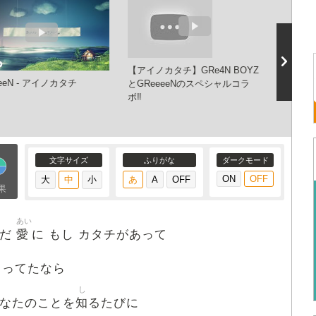
【アイノカタチ】GRe4N BOYZ
eeN - アイノカタチ
アイノカタ
とGReeeeNのスペシャルコラ
GReee
ボ‼️
LIFE I
Live Ve
文字サイズ
ふりがな
ダークモード
果
あい
愛
んだ
に もし カタチがあって
まってたなら
し
知
あなたのことを
るたびに