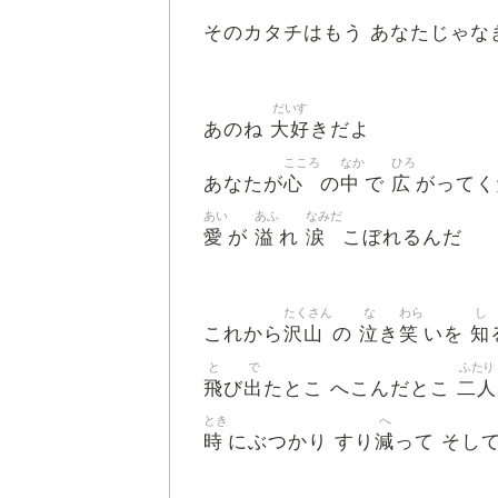
そのカタチはもう あなたじゃな
だいす
大好
あのね
きだよ
こころ
なか
ひろ
心
中
広
あなたが
の
で
がってく
あい
あふ
なみだ
愛
溢
涙
が
れ
こぼれるんだ
たくさん
な
わら
し
沢山
泣
笑
知
これから
の
き
いを
と
で
ふたり
飛
出
二人
び
たとこ へこんだとこ
とき
へ
時
減
にぶつかり すり
って そし