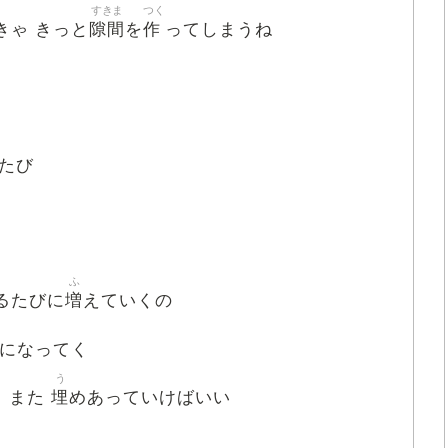
すきま
つく
隙間
作
きゃ きっと
を
ってしまうね
たび
ふ
増
るたびに
えていくの
になってく
う
埋
て また
めあっていけばいい