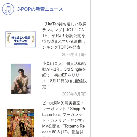
J-POPの新着ニュース
K-POP
演歌・歌謡
バンド
洋楽
【UtaTen待ち遠しい歌詞
ランキング】JO1「IGNI
VTuber
ディズニー
TE」が1位！歌詞公開を
待ち望まれている新曲ラ
ンキングTOP5を発表
2026年8月6日
小見山直人、個人活動始
動から1年。3rd Singleを
経て、初のEPをリリー
ス！8月12日(水)に配信決
定！
2026年8月5日
ピコ太郎×矢島美容室・
マーガレット「Shipp Pe
taaan feat. マーガレッ
ト・カメリア・ヤジマ」
MV公開＆『Tottemo Rel
ease 80.8 (12)』配信開