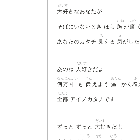
だいす
大好
きなあなたが
むね
いた
胸
痛
そばにいないとき ほら
が
み
き
見
気
あなたのカタチ
える
がした
だいす
大好
あのね
きだよ
なんまんかい
つた
あたた
ふ
何万回
伝
温
増
も
えよう
かく
ぜんぶ
全部
アイノカタチです
だいす
大好
ずっと ずっと
きだよ
こころ
なか
ひろ