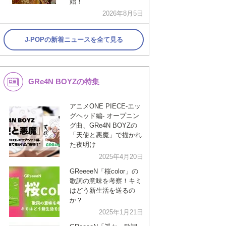
始！
2026年8月5日
J-POPの新着ニュースを全て見る
GRe4N BOYZの特集
アニメONE PIECE-エッ
グヘッド編- オープニン
グ曲、GRe4N BOYZの
「天使と悪魔」で描かれ
た夜明け
2025年4月20日
GReeeeN「桜color」の
歌詞の意味を考察！キミ
はどう新生活を送るの
か？
2025年1月21日