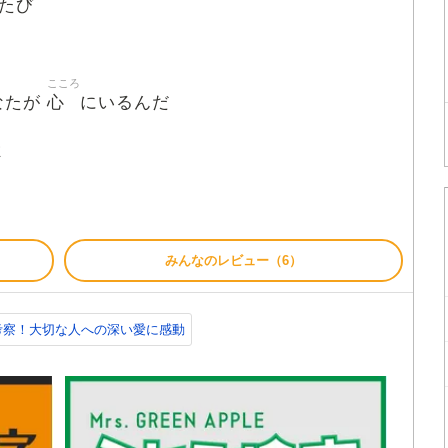
たび
こころ
心
なたが
にいるんだ
よ
みんなのレビュー（6）
を考察！大切な人への深い愛に感動