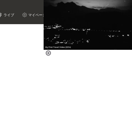
ライブ
マイページ
Loaded
:
62.90%
/
Unmute