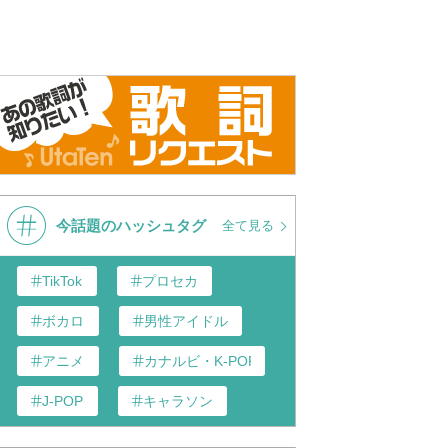
「CDTVライブ！ライブ！」
チ feat.HIDE
GRe4N 
GRe4N BOYZが心震えるパフォ
eN（from 平成武道館
チ」
ーマンス！「アイノカタチ」を
S GOING ON AND ON
披露
r.）
今話題のハッシュタグ
全て見る
TikTok
プロセカ
ボカロ
男性アイドル
アニメ
カナルビ・K-POP和訳
J-POP
キャラソン
あんスタ
歌い手